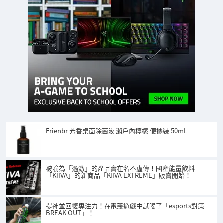
Frienbr 芳香桌面除菌液 瀨戶內檸檬 便攜裝 50mL
被喻為「過激」的產品實在名不虛傳！國産能量飲料
「KIIVA」的新商品「KIIVA EXTREME」販賣開始！
提神並回復專注力！在電競遊戲中試喝了「esports對策
BREAK OUT」！