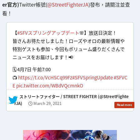
er官方)
Twitter帳號(
@StreetFighterJA
)發布，請關注並查
看！
【
#SFVスプリングアップデート
🌸】放送日決定！
皆さんお待たせしました！ローズやオロの最新情報や
特別ゲストも参加、今回もボリューム盛りだくさんで
ニュースをお届けします！📢
🗓 4月7日 午前7:00
📺
https://t.co/VcHSCq99Fz
#SFVSpringUpdate
#SFVC
E
pic.twitter.com/WBdVQcmnkO
— ストリートファイター / STREET FIGHTER (@StreetFighte
rJA)
March 29, 2021