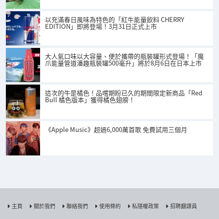
以充滿春日風味為特色的「紅牛能量飲料 CHERRY
EDITION」即將登場！3月31日正式上市
大人氣口味以大容量、便於攜帶的瓶裝罐形式登場！「魔
爪能量管道潘趣瓶裝罐500毫升」將於8月6日在日本上市
這次的牛是橘色！品嚐期盼已久的期間限定新商品「Red
Bull 橘色版本」獲得橘色翅膀！
《Apple Music》超過6,000萬首歌 免費試用三個月
主頁
關於我們
聯絡我們
使用條約
私隱權政策
招聘翻譯員