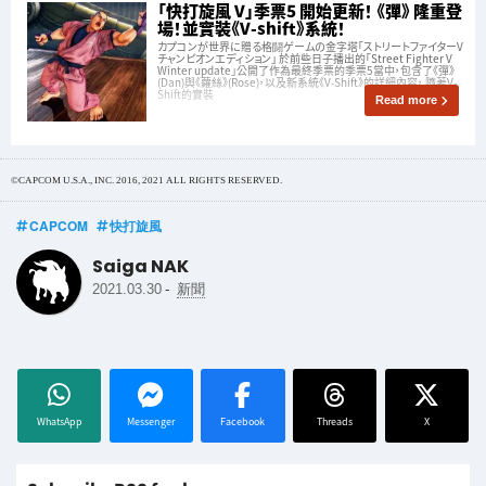
「快打旋風 V」季票5 開始更新！ 《彈》 隆重登
場！並實裝《V-shift》系統！
カプコンが世界に贈る格闘ゲームの金字塔「ストリートファイターV
チャンピオンエディション」 於前些日子播出的「Street Fighter V
Winter update」公開了作為最終季票的季票5當中，包含了《彈》
(Dan)與《蘿絲》(Rose)，以及新系統《V-Shift》的詳細內容， 隨著V-
Shift的實裝
Read more
©CAPCOM U.S.A., INC. 2016, 2021 ALL RIGHTS RESERVED.
CAPCOM
快打旋風
Saiga NAK
-
2021.03.30
新聞
WhatsApp
Messenger
Facebook
Threads
X