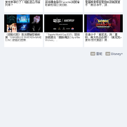
實世界舉行了！地點是山手線
就有機會抽中Famichiki與寶塚
電腦專業學校電競科的職業選
列車？
歌劇包場公演活動…
手「農頭 恭平」講…
《碧藍幻想》首次體驗型藝術
「Esports World Cup 2025」競技
音速小子「索尼克」與「夏
展「GRANBLUE FANTASY×NAKE
游戲選出「餓狼傳説 City of the
特」兩大作品合體！《索尼克×
D, INC. 碧藍幻想博…
Wolves」…
夏特 世代重啟》將…
雷蛇
Disney+