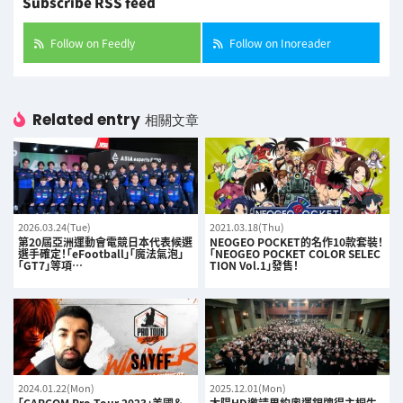
Subscribe RSS feed
Follow on Feedly
Follow on Inoreader
Related entry
相關文章
2026.03.24(Tue)
2021.03.18(Thu)
第20屆亞洲運動會電競日本代表候選
NEOGEO POCKET的名作10款套裝！
選手確定！「eFootball」「魔法氣泡」
「NEOGEO POCKET COLOR SELEC
「GT7」等項…
TION Vol.1」發售！
2024.01.22(Mon)
2025.12.01(Mon)
「CAPCOM Pro Tour 2023」美國＆
太陽HD邀請里約奧運銀牌得主桐生