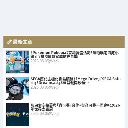
最新文章
《Pokémon Pokopia》首場實體活動「噗嚕噗嚕海底小
鎮」in 橫濱紅磚倉庫搶先直擊
2026.08.05(Wed)
SEGA歷代主機化身為腕錶！「Mega Drive」「SEGA Satu
rn」「Dreamcast」3款型號開放預…
2026.08.05(Wed)
歐洲太空總署與「寶可夢」合作。與寶可夢一同慶祝2026
年世界太空周
2026.08.05(Wed)