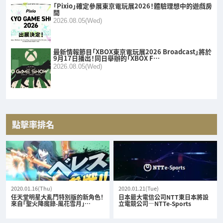
「Pixio」確定參展東京電玩展2026！體驗理想中的遊戲房
間
2026.08.05(Wed)
最新情報節目「XBOX東京電玩展2026 Broadcast」將於
9月17日播出！同日舉辦的「XBOX F…
2026.08.05(Wed)
點擊率排名
2020.01.16(Thu)
2020.01.21(Tue)
任天堂明星大亂鬥特別版的新角色！
日本最大電信公司NTT東日本將設
來自「聖火降魔錄-風花雪月」…
立電競公司—NTTe-Sports