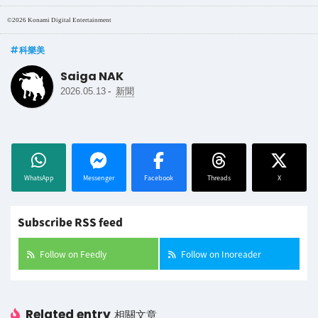
©2026 Konami Digital Entertainment
科樂美
Saiga NAK
-
2026.05.13
新聞
WhatsApp
Messenger
Facebook
Threads
X
Subscribe RSS feed
Follow on Feedly
Follow on Inoreader
Related entry
相關文章