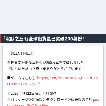
「沉默之丘 f」全球出貨量已突破200萬份！
『SILENT HILL f』
全世界累計出荷本数※が200万本を突破しました。
プレイいただいた皆さまありがとうございます。
■ゲームはこちら:
https://t.co/msZNoMHzVg
#SILENTHI
LL
#サイレントヒルf
※2026年4月22日時点 当社調べ
※パッケージ版出荷数とダウンロード版販売数の合計
pic.
twitter.com/9gQ2qfz38w