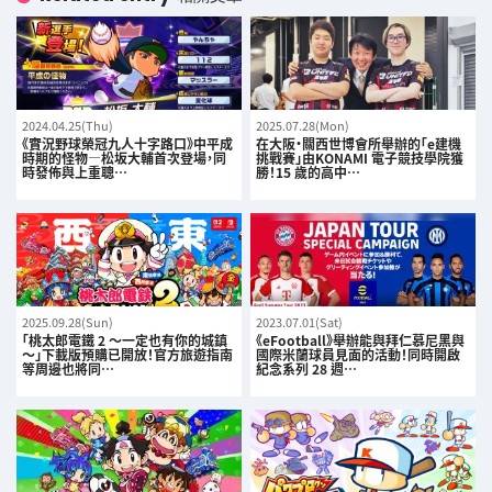
2024.04.25(Thu)
2025.07.28(Mon)
《實況野球榮冠九人十字路口》中平成
在大阪·關西世博會所舉辦的「e建機
時期的怪物—松坂大輔首次登場，同
挑戰賽」由KONAMI 電子競技學院獲
時發佈與上重聰…
勝！15 歲的高中…
2025.09.28(Sun)
2023.07.01(Sat)
「桃太郎電鐵 2 ～一定也有你的城鎮
《eFootball》舉辦能與拜仁慕尼黑與
～」下載版預購已開放！官方旅遊指南
國際米蘭球員見面的活動！同時開啟
等周邊也將同…
紀念系列 28 週…