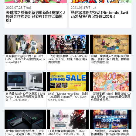
2022.07.28(Thu)
2021.06.17(Thu)
去球場之前先更新到最新版！桃鐵×Ｊ
歷經10年終於復活！Nintendo Swit
聯盟合作的更新已發布！合作活動開
ch將發售「實況野球口袋R」！
始！
高質素的Cosplayer們！在TOKYO
「快打旋風聯賽: Pro-JP 2024 Div
距離「魔物獵人20周年-大狩獵
GAME SHOW 2022發現的美人Co
ision S 第10節」結束！哪支球隊
展-」僅剩不多！周邊、聯動咖
splayer特輯！
將獲得附…
啡舘情報公開
支持最大32吋10千克屏幕！SAN
終於「Monster Hunter Rise」跌到
《碧藍幻想 relink》銷量突破100
WA SUPPLY出品!簡單安裝屏幕
1,000日圓！Steam用「CAPCOM
萬！現已在Cygames免費公開原
架「100-LAD002W」
SPRING SALE…
作漫畫化作品…
高性能遊戲智慧型手機「Black
FF系列像素風最新作「FINAL F
「刀劍神域・火線爭戰」即將
Shark 3」決定在日本正式發售！
ANTASY RESONANCE」第二支
恢復服務！新作品PV的公開與