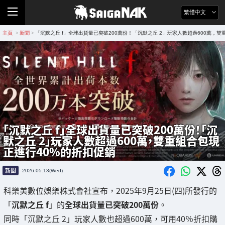
繁體中文
主頁
新聞
「沉默之丘 f」全球出貨量已突破200萬份！「沉默之丘 2」玩家人數超過600萬，雙
>
>
「沉默之丘 f」全球出貨量已突破200萬份！「沉
默之丘 2」玩家人數超過600萬，雙重組合包現
正進行40%的折扣促銷
新聞
2026.05.13(Wed)
科樂美數位娛樂株式會社宣布，2025年9月25日(四)所發行的
「
沉默之丘 f
」的
全球出貨量已突破200萬份
。
同時「沉默之丘 2」玩家人數也超過600萬，可用40％折扣購