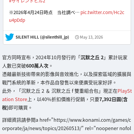
#サイレントヒル2
※2026年4月24日時点 当社調べ…
pic.twitter.com/Hc2c
u4pDdp
— SILENT HILL (@silenthill_jp)
May 13, 2026
官方同時宣布，2024年10月發行的「
沉默之丘 2
」累計玩家
人數已突破
600萬人次
。
憑藉最新技術帶來的影像與音效進化，以及探索區域的擴展與
戰鬥系統的革新，本作品自發售以來便廣受玩家好評。
此外，「沉默之丘 2 ＆ 沉默之丘 f 雙重組合包」現正在
PlaySt
ation Store
上，以40%折扣價進行促銷，只要
7,392日圓(含
稅)
即可購買。
詳細資訊請參閱a href="https://www.konami.com/games/c
orporate/ja/news/topics/20260513/" rel="noopener nofol