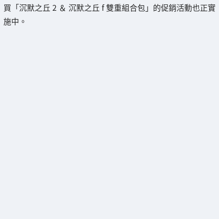
買「沉默之丘 2 ＆ 沉默之丘 f 雙重組合包」的促銷活動也正實
施中。