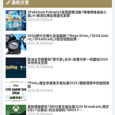
最新文章
《Pokémon Pokopia》首場實體活動「噗嚕噗嚕海底小
鎮」in 橫濱紅磚倉庫搶先直擊
2026.08.05(Wed)
SEGA歷代主機化身為腕錶！「Mega Drive」「SEGA Satu
rn」「Dreamcast」3款型號開放預…
2026.08.05(Wed)
歐洲太空總署與「寶可夢」合作。與寶可夢一同慶祝2026
年世界太空周
2026.08.05(Wed)
「Pixio」確定參展東京電玩展2026！體驗理想中的遊戲房
間
2026.08.05(Wed)
最新情報節目「XBOX東京電玩展2026 Broadcast」將於
9月17日播出！同日舉辦的「XBOX F…
2026.08.05(Wed)