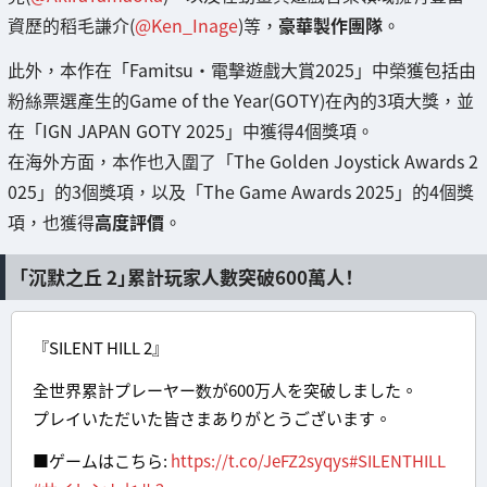
資歷的稻毛謙介(
@Ken_Inage
)等，
豪華製作團隊
。
此外，本作在「Famitsu・電擊遊戲大賞2025」中榮獲包括由
粉絲票選產生的Game of the Year(GOTY)在內的3項大獎，並
在「IGN JAPAN GOTY 2025」中獲得4個獎項。
在海外方面，本作也入圍了「The Golden Joystick Awards 2
025」的3個獎項，以及「The Game Awards 2025」的4個獎
項，也獲得
高度評價
。
「沉默之丘 2」累計玩家人數突破600萬人！
『SILENT HILL 2』
全世界累計プレーヤー数が600万人を突破しました。
プレイいただいた皆さまありがとうございます。
■ゲームはこちら:
https://t.co/JeFZ2syqys
#SILENTHILL