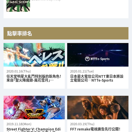
點擊率排名
2020.01.16(Thu)
2020.01.21(Tue)
任天堂明星大亂鬥特別版的新角色！
日本最大電信公司NTT東日本將設
來自「聖火降魔錄-風花雪月」…
立電競公司—NTTe-Sports
2019.11.18(Mon)
2020.03.19(Thu)
Street Fighter V: Champion Edi
FF7 remake電視廣告先行公開！