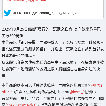
— SILENT HILL (@silenthill_jp)
May 13, 2026
2025年9月25日(四)所發行的「
沉默之丘 f
」其全球出貨量已
突破
200萬份
！
本作品以「正因美麗，才顯得駭人。」為核心概念，透過寫實
且充滿沉浸感的劇情與設計，打造出「沉默之丘」系列首部以
日本為舞台的作品。
玩家將化身為居住戎之丘的高中生・深水雛子，在探索這座被
濃霧籠罩、逐漸變貌的城鎮之際，將面臨左右自身命運的抉
擇。
本作品的劇本由以「暮蟬悲鳴時」而聞名的龍騎士07(
@07th_
official
)負責，生物與角色設計則由kera(
@kera_2
)擔綱。
音樂方面，集結了曾為「沉默之丘」系列創作眾多樂曲的山岡
晃(
@AkiraYamaoka
)，以及在動畫與遊戲音樂領域擁有豐富