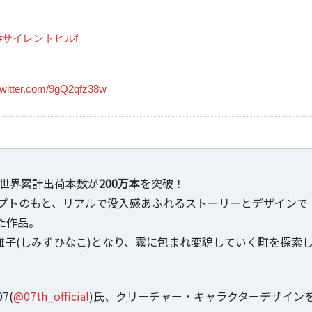
#サイレントヒルf
twitter.com/9gQ2qfz38w
世界累計出荷本数が
200万本
を突破！
プトのもと、リアルで没入感あふれるストーリーとデザインで
した作品。
雛子(しみずひなこ)となり、霧に包まれ変貌していく町を探索
7(
@07th_official
)氏、クリーチャー・キャラクターデザイン