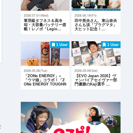
2026.07.01(Wed)
2026.06.19(Fri)
軍用級タフネス＆高冷
田中美央さん、東山奈央
却・大容量バッテリー搭
さんも涙「プラグマタ」
載！レノボ「Legio…
大ヒット記念！…
1 User
1 User
2026.05.26(Tue)
2026.05.09(Sat)
「ZONe ENERGY」×
【EVO Japan 2026】ヴ
「ウマ娘」コラボ！「Z
ァンパイアセイヴァー部
ONe ENERGY TOUGHN
門優勝のKaji選手 …
ESS G…
し
を