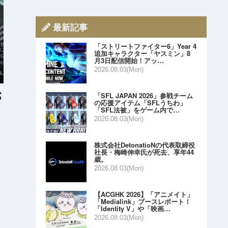
最新記事
「ストリートファイター6」Year 4
追加キャラクター「ヤスミン」8
月3日配信開始！アッ…
2026.08.03(Mon)
「SFL JAPAN 2026」参戦チーム
の応援アイテム「SFLうちわ」
「SFL法被」をゲーム内で…
2026.08.03(Mon)
株式会社DetonatioNの代表取締役
社長・梅崎伸幸氏が死去、享年44
歳。
2026.08.03(Mon)
【ACGHK 2026】「アニメイト」
「Medialink」ブースレポート！
「Identity V」や「映画…
2026.08.03(Mon)