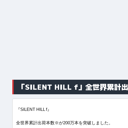
「SILENT HILL f」全世界累
『SILENT HILL f』
全世界累計出荷本数※が200万本を突破しました。