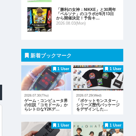
「勝利の女神：NIKKE」と30周年
「ペルソナ」のコラボが8月13日
から開催決定！予告キ…
2026.08.03(Mon)
新着ブックマーク
1 User
1 User
2026.07.30(Thu)
2026.07.29(Wed)
ゲーム・コンピュータ界
「ポケットモンスター」
の伝説「コモドール」か
シリーズ歴代パッケージ
らレトロなY2Kデ…
をデザインした…
1 User
1 User