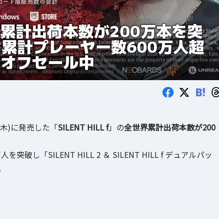
全世界累計出荷本数が200万本を突
2」は累計プレーヤー数600万人超
%オフセール中
B!
(木)に発売した「
SILENT HILL f
」の
全世界累計出荷本数が200
破し「SILENT HILL 2 ＆ SILENT HILL f デュアルパッ
。