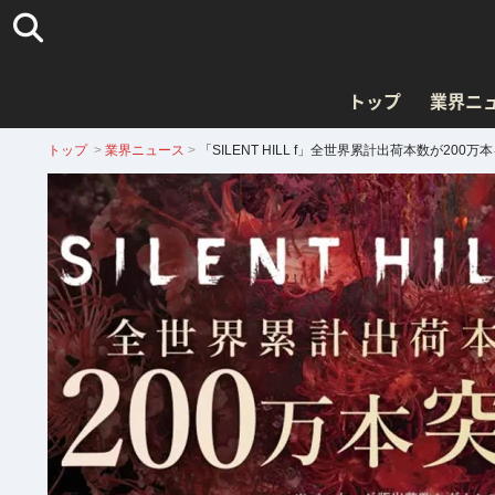
トップ
業界ニ
トップ
>
業界ニュース
>
「SILENT HILL f」全世界累計出荷本数が20