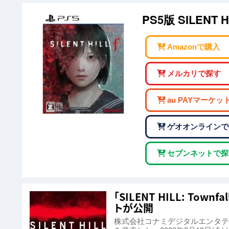
PS5版 SILENT HI
Amazonで購入
メルカリで探す
au PAYマーケッ
ゲオオンラインで
セブンネットで探
「SILENT HILL: T
トが公開
株式会社コナミデジタルエンタテインメン