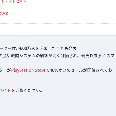
サイレントヒル2
4pDdp
ーヤー数が
600万人
を突破したことも発表。
拡張や戦闘システムの刷新が高く評価され、発売以来多くのプ
パック」が
PlayStation Store
で40%オフのセールが開催されてお
サイト
をご覧ください。