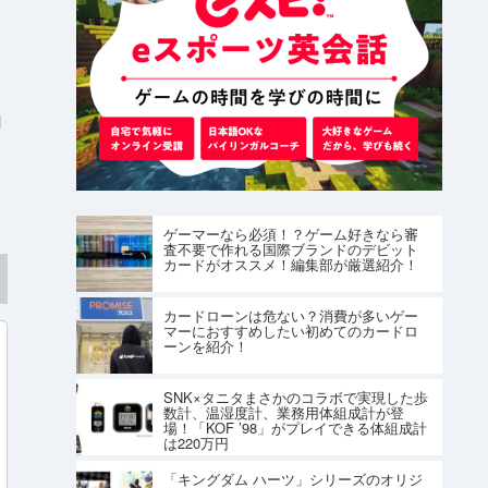
I
ゲーマーなら必須！？ゲーム好きなら審
査不要で作れる国際ブランドのデビット
カードがオススメ！編集部が厳選紹介！
カードローンは危ない？消費が多いゲー
マーにおすすめしたい初めてのカードロ
ーンを紹介！
SNK×タニタまさかのコラボで実現した歩
数計、温湿度計、業務用体組成計が登
場！「KOF ’98」がプレイできる体組成計
は220万円
「キングダム ハーツ」シリーズのオリジ