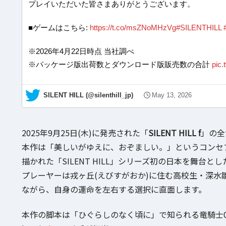
プレイいただいた皆さまありがとうございます。
■ゲームはこちら:
https://t.co/msZNoMHzVg
#SILENTHILL
※2026年4月22日時点 当社調べ
※パッケージ版出荷数とダウンロード版販売数の合計
pic.
— SILENT HILL (@silenthill_jp)
May 13, 2026
2025年9月25日(木)に発売された「
SILENT HILL f
」の全
本作は「美しいがゆえに、おぞましい。」というコンセ
描かれた「SILENT HILL」シリーズ初の日本を舞台と
プレーヤーは戎ヶ丘(えびすがおか)に住む高校生・深水
ながら、自身の運命を左右する選択に直面します。
本作の脚本は「ひぐらしのなく頃に」で知られる竜騎士0