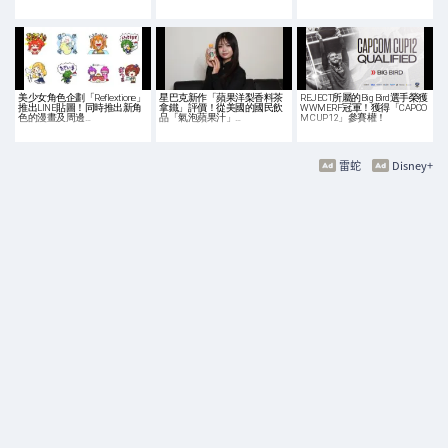
美少女角色企劃「Reflextione」
星巴克新作「蘋果洋梨香料茶
REJECT所屬的Big Bird選手榮獲
推出LINE貼圖！同時推出新角
拿鐵」評價！從美國的國民飲
WWMERF冠軍！獲得「CAPCO
色的漫畫及周邊…
品「氣泡蘋果汁」…
M CUP 12」參賽權！
雷蛇
Disney+