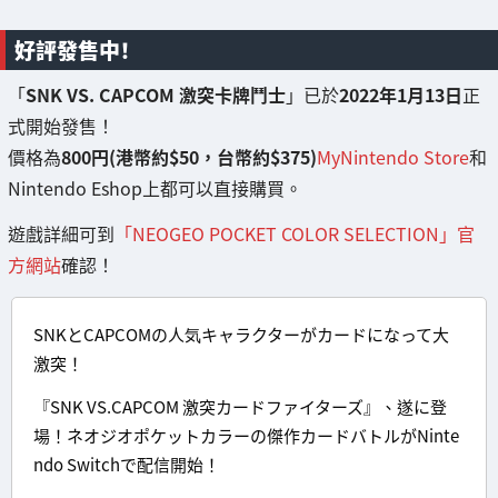
好評發售中！
「
SNK VS. CAPCOM 激突卡牌鬥士
」已於
2022年1月13日
正
式開始發售！
價格為
800円(港幣約$50，台幣約$375)
MyNintendo Store
和
Nintendo Eshop上都可以直接購買。
遊戲詳細可到
「NEOGEO POCKET COLOR SELECTION」官
方網站
確認！
SNKとCAPCOMの人気キャラクターがカードになって大
激突！
『SNK VS.CAPCOM 激突カードファイターズ』、遂に登
場！ネオジオポケットカラーの傑作カードバトルがNinte
ndo Switchで配信開始！