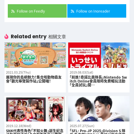
Follow on Feedly
Follow on Inoreader
Related entry
相關文章
2021.03.25(Thu)
2019.08.03(Sat)
展現你的島嶼魅力！集合啦動物森友
「前進！奇諾比奧隊長」Nintendo Sw
會「觀光導覽製作站」公開囉！
itch Online會員限時免費暢玩活動
「全員試玩」開…
2019.12.18(Wed)
2025.07.27(Sun)
SNK代表性角色「不知火舞」誕生紀念
「SFL: Pro-JP 2025」Division S 隊