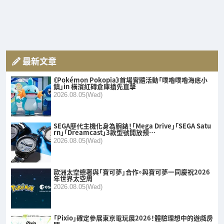
最新文章
《Pokémon Pokopia》首場實體活動「噗嚕噗嚕海底小
鎮」in 橫濱紅磚倉庫搶先直擊
2026.08.05(Wed)
SEGA歷代主機化身為腕錶！「Mega Drive」「SEGA Satu
rn」「Dreamcast」3款型號開放預…
2026.08.05(Wed)
歐洲太空總署與「寶可夢」合作。與寶可夢一同慶祝2026
年世界太空周
2026.08.05(Wed)
「Pixio」確定參展東京電玩展2026！體驗理想中的遊戲房