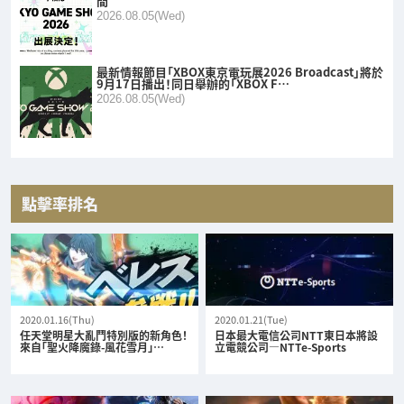
間
2026.08.05(Wed)
最新情報節目「XBOX東京電玩展2026 Broadcast」將於
9月17日播出！同日舉辦的「XBOX F…
2026.08.05(Wed)
點擊率排名
2020.01.16(Thu)
2020.01.21(Tue)
任天堂明星大亂鬥特別版的新角色！
日本最大電信公司NTT東日本將設
來自「聖火降魔錄-風花雪月」…
立電競公司—NTTe-Sports