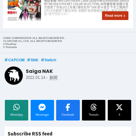
傳奇掌機「Neo Geo Pocket Color」的佳作將在Nintendo Switch
的「NEOGEO POCKET COLOR SELECTION」中持續登場 前陣子官
方發表了作為2021年第1彈的名作「SNK 對卡普空 千年之戰將於
2月18日開放下載的消息，但關於其詳細資訊卻是一點也沒有透
露。雖然開放日的一
Read more
©SNK CORPORATION ALL RIGHTS RESERVED.
©CAPCOM CO., LTD. ALL RIGHTS RESERVED.
©Thirdline
© Nintendo
CAPCOM
SNK
Switch
Saiga NAK
-
2022.01.14
新聞
WhatsApp
Messenger
Facebook
Threads
X
Subscribe RSS feed