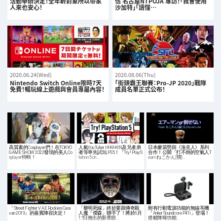
活動舉辦決定！全年齡對象所以帶家
伍 名古屋NTPOJA 專訪！「我會使用
人來也安心！
沙加特」「讀懂…
2020.06.24(Wed)
2020.08.06(Thu)
Nintendo Switch Online限時7天
「街頭霸王聯賽：Pro-JP 2020」戰隊
免費！暢玩線上遊戲與會員專屬內容！
成員名單正式公布！
高質素的Cosplayer們！在TOKYO
人氣YouTuber HIKAKIN及兄者弟
日本麥當勞與《洛克人》系列
GAME SHOW 2022發現的美人Co
者等率先試玩 PS5！「Try! PlayS
合作！公開「打不倒的空氣人T
splayer特輯！
tation 5 on…
eam.ねこかん[猫]…
「Street Fighter V AE Rookies Cara
「黎明死線」終於要跟傳奇殺
附有行動電源功能的無線耳機
van 2019」的嘉賓陣容決定！
人魔「傑森」聯手了！將於6月
「Anker Soundcore P41i」登場！
17日推出的新章節…
搭載降噪功能…