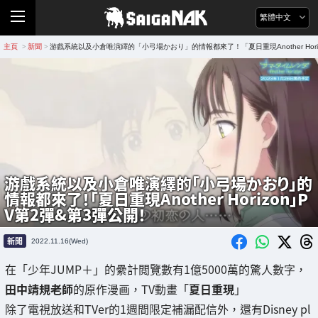
繁體中文
主頁
新聞
游戲系統以及小倉唯演繹的「小弓場かおり」的情報都來了！「夏日重現Another Hori
>
>
游戲系統以及小倉唯演繹的「小弓場かおり」的
情報都來了！「夏日重現Another Horizon」P
V第2彈&第3彈公開！
新聞
2022.11.16(Wed)
在「少年JUMP＋」的纍計閲覽數有1億5000萬的驚人數字，
田中靖規老師
的原作漫画，TV動畫「
夏日重現
」
除了電視放送和TVer的1週間限定補漏配信外，還有Disney pl