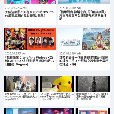
2020.07.22(Wed)
2025.06.18(Wed)
天氣這麼熱不如在家玩PS吧！PS Sto
「機甲戰魔 神話之裔」的「解放旅團」
re最低至2折「夏日優惠」開跑！
角色介紹影片公開！還有原創商品活
動！
2025.04.15(Tue)
2022.09.14(Wed)
「餓狼傳說 City of the Wolves×新
萊莎的最後一個夏天即將開始。《萊莎
舊CAG OSAKA 特別節目」將於4月17
的鍊金工房 3 ～終結之鍊金術士與秘
日播出！Dogura(…
密鑰匙～》將…
高質素的Cosplayer們！在TOKYO
比卡超ASMR也太可愛了吧！Po
限量300瓶！KURAND×《鐵拳》
GAME SHOW 2022發現的美人Co
kemon官方YouTube頻道公開了
系列30週年的聯名酒「風神
splayer特輯！
「おへやにピカチ…
拳」開始發售