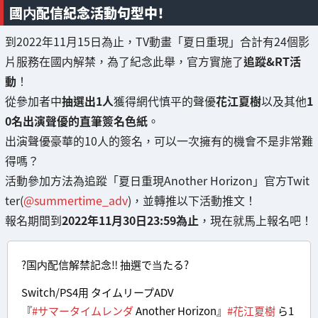
國内配信紀念活動句型中！
到2022年11月15日為止，TV動畫「夏日重現」合計有24個影
片服務在國内解禁，為了紀念此舉，官方實施了
追蹤&RT活
動
！
從參加者中
抽選出1人
獲得網代慎平的聲優
花江夏樹
以及其他
1
0名出演聲優的直筆簽名色紙
。
出演聲優豪華的10人的簽名，可以一次擁有的機會不是非常難
得嗎？
活動參加方法為追蹤「夏日重現Another Horizon」官方Twit
ter(
@summertime_adv
)，並轉推以下活動推文！
報名期間到
2022年11月30日23:59為止
，現在就馬上報名吧！
?国内配信解禁記念‼ 抽選で当たる?
Switch/PS4用 タイムリープADV
『
#サマータイムレンダ
Another Horizon』
#花江夏樹
ら1