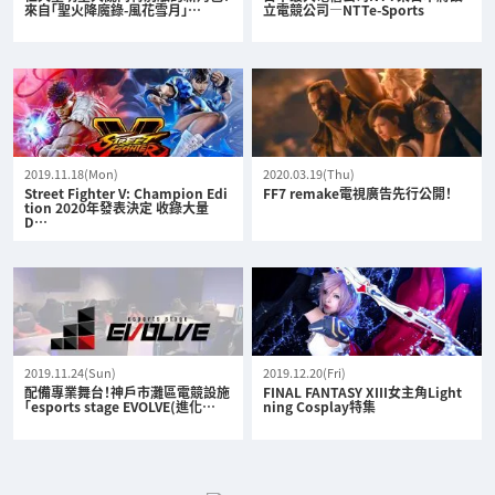
來自「聖火降魔錄-風花雪月」…
立電競公司—NTTe-Sports
2019.11.18(Mon)
2020.03.19(Thu)
Street Fighter V: Champion Edi
FF7 remake電視廣告先行公開！
tion 2020年發表決定 收錄大量
D…
2019.11.24(Sun)
2019.12.20(Fri)
配備專業舞台！神戶市灘區電競設施
FINAL FANTASY XIII女主角Light
「esports stage EVOLVE(進化…
ning Cosplay特集