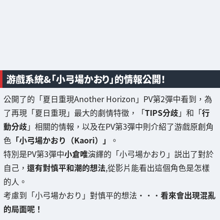
游戲系統&「小弓場かおり」的情報公開！
公開了的「夏日重現Another Horizon」PV第2彈中看到，為
了再現「夏日重現」最大的劇情特徵，「
TIPS分歧
」和「
行
動分歧
」相關的情報，以及在PV第3彈中則介紹了游戲原創角
色
「小弓場かおり（Kaori）」
。
特別是PV第3彈中
小倉唯
演繹的「小弓場かおり」説出了對於
自己，
還有對慎平和潮的想法
,從影片能看出這個角色是怎樣
的人。
考慮到「小弓場かおり」對慎平的想法・・・
看來會出現混亂
的局面呢！