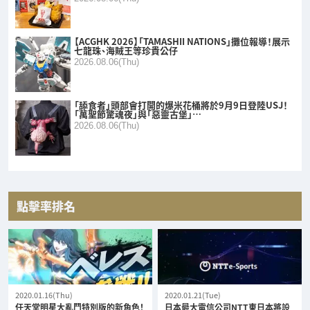
【ACGHK 2026】「TAMASHII NATIONS」攤位報導！展示
七龍珠、海賊王等珍貴公仔
2026.08.06(Thu)
「舔食者」頭部會打開的爆米花桶將於9月9日登陸USJ！
「萬聖節驚魂夜」與「惡靈古堡」…
2026.08.06(Thu)
點擊率排名
2020.01.16(Thu)
2020.01.21(Tue)
任天堂明星大亂鬥特別版的新角色！
日本最大電信公司NTT東日本將設