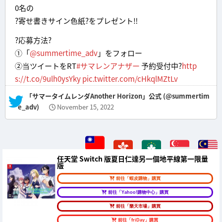
0名の
?寄せ書きサイン色紙?をプレゼント‼
?応募方法?
①「
@summertime_adv
」をフォロー
②当ツイートをRT
#サマレンアナザー
予約受付中?
http
s://t.co/9ulh0ysYky
pic.twitter.com/cHkqlMZtLv
— 「サマータイムレンダAnother Horizon」公式 (@summertim
e_adv)
November 15, 2022
任天堂 Switch 版夏日仁達另一個地平線第一限量
版
前往「蝦皮購物」購買
前往「Yahoo!購物中心」購買
前往「樂天市場」購買
前往「friDay」購買