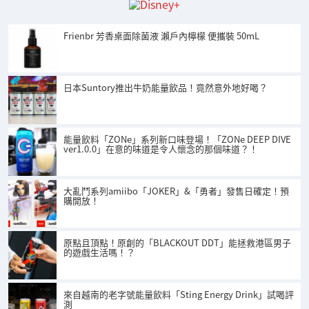
Frienbr 芳香桌面除菌液 瀨戶內檸檬 便攜裝 50mL
日本Suntory推出牛奶能量飲品！竟然意外地好喝？
能量飲料「ZONe」系列新口味登場！「ZONe DEEP DIVE
ver1.0.0」在意的味道是令人懷念的那個味道？！
大亂鬥系列amiibo「JOKER」&「勇者」發售日確定！預
購開放！
原點且頂點！原創的「BLACKOUT DDT」能拯救港區男子
的遊戲生活嗎！？
來自越南的老字號能量飲料「Sting Energy Drink」試喝評
測