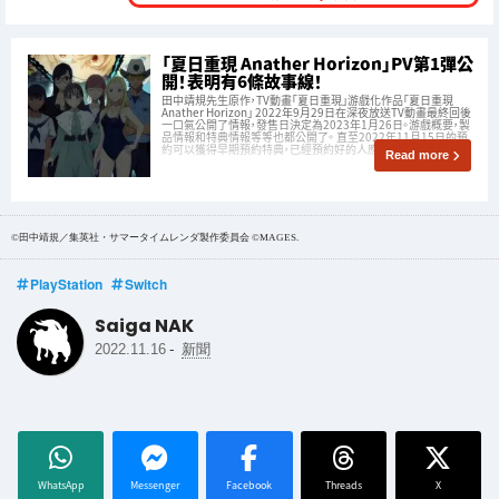
「夏日重現 Anather Horizon」PV第1彈公
開！表明有6條故事線！
田中靖規先生原作，TV動畫「夏日重現」游戲化作品「夏日重現
Anather Horizon」 2022年9月29日在深夜放送TV動畫最終回後
一口氣公開了情報，發售日決定為2023年1月26日。游戲概要，製
品情報和特典情報等等也都公開了。 直至2022年11月15日的預
約可以獲得早期預約特典，已經預約好的人應該有很多
Read more
©田中靖規／集英社・サマータイムレンダ製作委員会 ©MAGES.
PlayStation
Switch
Saiga NAK
-
2022.11.16
新聞
WhatsApp
Messenger
Facebook
Threads
X