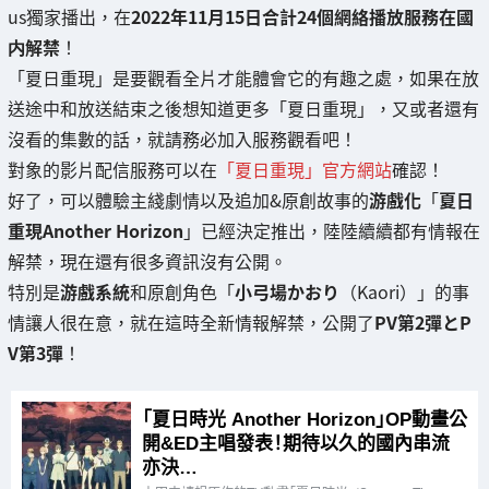
us獨家播出，在
2022年11月15日合計24個網絡播放服務在國
内解禁
！
「夏日重現」是要觀看全片才能體會它的有趣之處，如果在放
送途中和放送結束之後想知道更多「夏日重現」，又或者還有
沒看的集數的話，就請務必加入服務觀看吧！
對象的影片配信服務可以在
「夏日重現」官方網站
確認！
好了，可以體驗主綫劇情以及追加&原創故事的
游戲化
「
夏日
重現Another Horizon
」已經決定推出，陸陸續續都有情報在
解禁，現在還有很多資訊沒有公開。
特別是
游戲系統
和原創角色「
小弓場かおり
（Kaori）」的事
情讓人很在意，就在這時全新情報解禁，公開了
PV第2彈とP
V第3彈
！