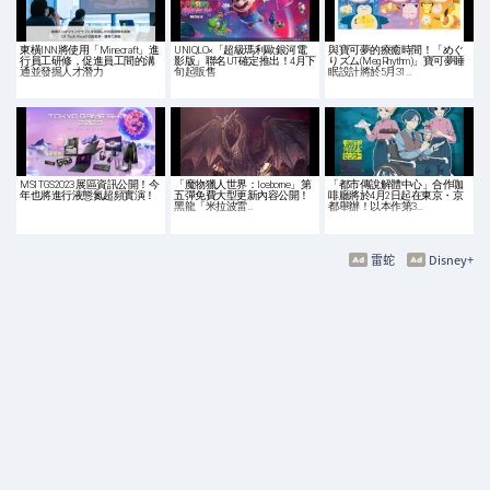
東橫INN將使用「Minecraft」進
UNIQLO×「超級瑪利歐銀河電
與寶可夢的療癒時間！「めぐ
行員工研修，促進員工間的溝
影版」聯名UT確定推出！4月下
りズム(MegRhythm)」寶可夢睡
通並發掘人才潛力
旬起販售
眠設計將於5月31…
MSI TGS2023 展區資訊公開！今
「魔物獵人世界：Iceborne」第
「都市傳說解體中心」合作咖
年也將進行液態氮超頻實演！
五彈免費大型更新內容公開！
啡廳將於4月2日起在東京・京
黑龍「米拉波雷…
都舉辦！以本作第3…
雷蛇
Disney+