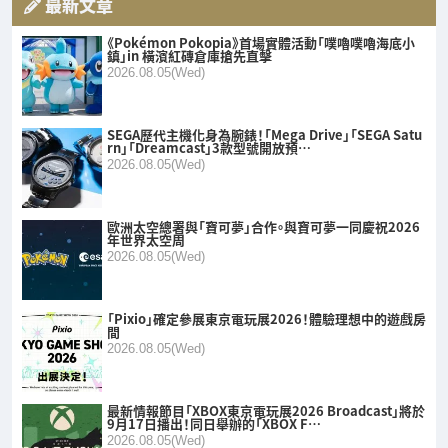
最新文章
《Pokémon Pokopia》首場實體活動「噗嚕噗嚕海底小
鎮」in 橫濱紅磚倉庫搶先直擊
2026.08.05(Wed)
SEGA歷代主機化身為腕錶！「Mega Drive」「SEGA Satu
rn」「Dreamcast」3款型號開放預…
2026.08.05(Wed)
歐洲太空總署與「寶可夢」合作。與寶可夢一同慶祝2026
年世界太空周
2026.08.05(Wed)
「Pixio」確定參展東京電玩展2026！體驗理想中的遊戲房
間
2026.08.05(Wed)
最新情報節目「XBOX東京電玩展2026 Broadcast」將於
9月17日播出！同日舉辦的「XBOX F…
2026.08.05(Wed)