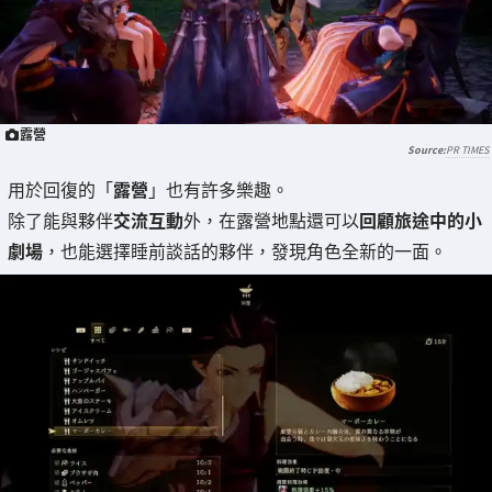
露營
PR TIMES
用於回復的「
露營
」也有許多樂趣。
除了能與夥伴
交流互動
外，在露營地點還可以
回顧旅途中的小
劇場
，也能選擇睡前談話的夥伴，發現角色全新的一面。