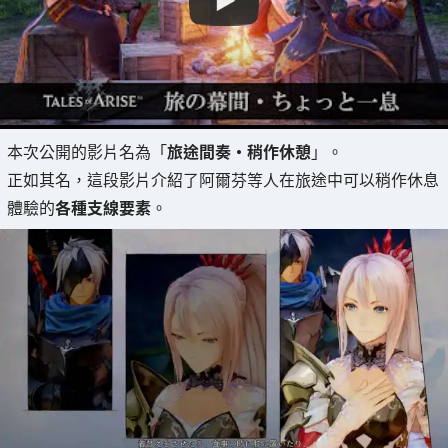
本次公開的影片名為「
旅途間奏・稍作休憩
」。
正如其名，這段影片介紹了阿爾芬等人在旅途中可以稍作休息
體驗的
各種支線要素
。