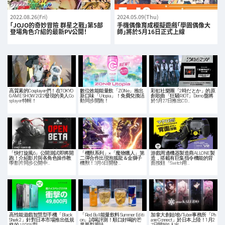
2022.08.26(Fri)
2024.05.09(Thu)
「JOJO的奇妙冒險 群星之戰」第5部
手機偶像育成模擬遊戲「學園偶像大
登場角色介紹的最新PV公開！
師」將於5月16日正式上線
高質素的Cosplayer們！在TOKYO
數位效能能量飲「ZONe」推出
彩虹社樂團「2時だとか」的原
GAME SHOW 2022發現的美人Co
新口味「Utopia」！免費兌換活
創歌曲「狂騒RIOT」Demo盤將
splayer特輯！
動同步開跑！
於5月27日推出CD…
「快打旋風6」公開測試即將開
「機獸系列」×「魔物獵人」第
游戲周邊機器製造商ALLONE製
跑！介紹影片與各角色操作教
二彈合作出現泡狐龍＆金獅子
造，搭載有巨集指令機能的背
學影片同步公開中…
機獸！3月6日開發…
面按鈕「Switch用…
高性能遊戲智慧型手機「Black
「Red Bull能量飲料 Summer Editi
加拿大創始地VTuber事務所「Ph
Shark 2」針對日本市場推出低規
on」試喝評測！順口好喝的芒
ase Connect」於日本上陸！1月2
格的JAPAN型…
果鳳梨風味，…
7日開始5人出…