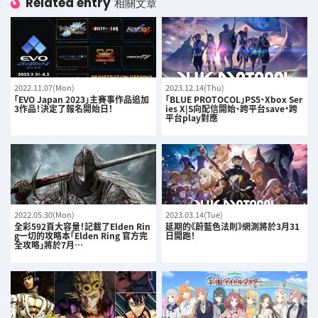
Related entry
相關文章
2022.11.07(Mon)
2023.12.14(Thu)
「EVO Japan 2023」主賽事作品追加
「BLUE PROTOCOL」PS5、Xbox Ser
3作品！決定了報名開始日！
ies X|S向配信開始、跨平台save・跨
平台play對應
2022.05.30(Mon)
2023.03.14(Tue)
全彩592頁大容量！記載了Elden Rin
延期的《蔚藍色法則》網測將於3月31
g一切的攻略本「Elden Ring 官方完
日開跑！
全攻略」將於7月…