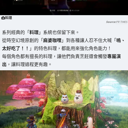
料理
PR TIMES
系列經典的「
料理
」系統也保留下來。
從時空幻境原創的「
麻婆咖哩
」到各種讓人忍不住大喊「
嗚、
太好吃了！！
」的特色料理，都能用來強化角色能力！
每個角色都有擅長的料理，讓他們負責烹飪還會觸發
專屬演
出
，讓料理過程更有趣。