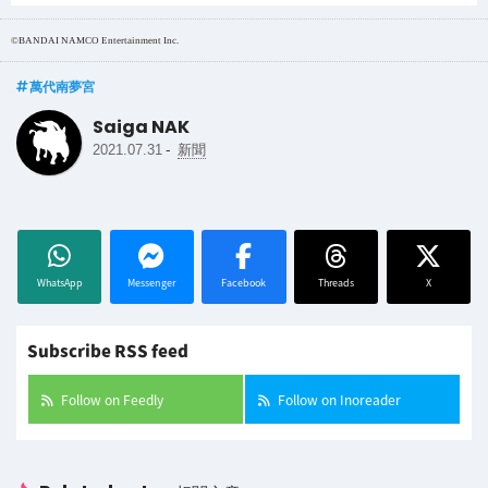
©BANDAI NAMCO Entertainment Inc.
萬代南夢宮
Saiga NAK
-
2021.07.31
新聞
WhatsApp
Messenger
Facebook
Threads
X
Subscribe RSS feed
Follow on Feedly
Follow on Inoreader