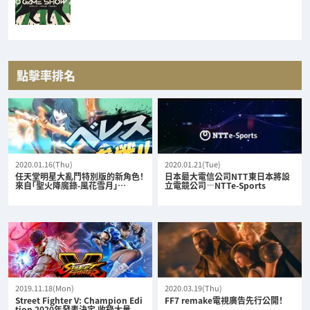
點擊率排名
2020.01.16(Thu)
2020.01.21(Tue)
任天堂明星大亂鬥特別版的新角色！
日本最大電信公司NTT東日本將設
來自「聖火降魔錄-風花雪月」…
立電競公司—NTTe-Sports
2019.11.18(Mon)
2020.03.19(Thu)
Street Fighter V: Champion Edi
FF7 remake電視廣告先行公開！
tion 2020年發表決定 收錄大量