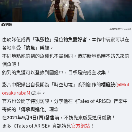
釣魚
PR TIMES
由於隊伍成員「
琪莎拉
」是位
釣魚愛好者
，本作中玩家可以在
各地享受「
釣魚
」樂趣。
不同地點能釣到的魚種也不盡相同，造訪新地點時不妨先來釣
個魚吧！
釣到的魚獲可以登錄到圖鑑中，目標是完成全收集！
影片中配樂出自長期為「時空幻境」系列創作的
櫻庭統
(
@Mot
oisakurabaM
)之手。
官方也公開了特別訪談，分享他在《Tales of ARISE》音樂中
寄託的「
傳承與進化
」理念！
在
2021年9月9日(四)發售
前，不妨先來感受這份感動！
更多《Tales of ARISE》資訊請見
官方網站
！