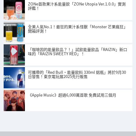
ZONe首款果汁系能量飲「ZONe Utopia Ver.1.0.0」實測
評鑑！
全美人氣No.1！最狂的果汁系怪獸「Monster 芒果瘋狂」
開箱評測！
「咖啡因的能量飲品？！」試飲能量飲品「RAIZIN」新口
味的「RAIZIN SWEETY RED」！
可攜帶的「Red Bull・能量飲料 330ml 鋁瓶」將於9月30
日發售！東京電玩展2025先行販售
《Apple Music》超過6,000萬首歌 免費試用三個月