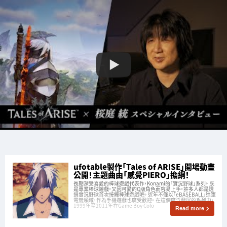
ufotable製作「Tales of ARISE」開場動畫
公開！主題曲由「感覺PIERO」擔綱！
長期深受喜愛的棒球遊戲代表作，Konami的「實況野球」系列。 既
是專業棒球遊戲，又因可愛的Q版角色而容易上手，許多人都是透
過實況野球首次接觸棒球遊戲吧。 近年不僅以「eBASEBALL」進軍
電競領域，作為手機遊戲也廣受歡迎。 在這個廣泛發展的系列中，
1999年至2011年在Game Boy Colo
Read more