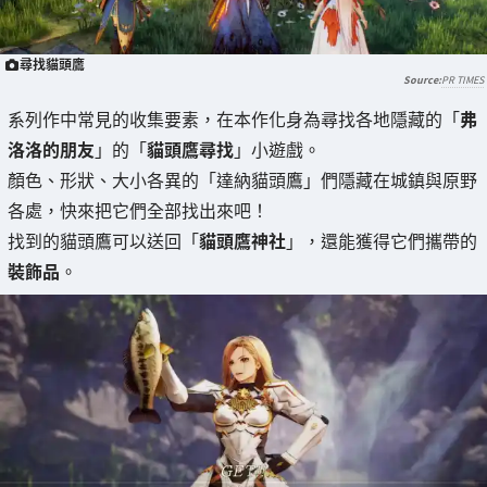
尋找貓頭鷹
PR TIMES
系列作中常見的收集要素，在本作化身為尋找各地隱藏的「
弗
洛洛的朋友
」的「
貓頭鷹尋找
」小遊戲。
顏色、形狀、大小各異的「達納貓頭鷹」們隱藏在城鎮與原野
各處，快來把它們全部找出來吧！
找到的貓頭鷹可以送回「
貓頭鷹神社
」，還能獲得它們攜帶的
裝飾品
。