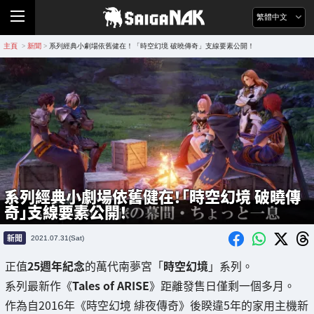
繁體中文
主頁
新聞
系列經典小劇場依舊健在！「時空幻境 破曉傳奇」支線要素公開！
>
>
系列經典小劇場依舊健在！「時空幻境 破曉傳
奇」支線要素公開！
新聞
2021.07.31(Sat)
正值
25週年紀念
的萬代南夢宮「
時空幻境
」系列。
系列最新作《
Tales of ARISE
》距離發售日僅剩一個多月。
作為自2016年《時空幻境 緋夜傳奇》後睽違5年的家用主機新