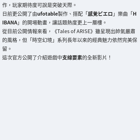
作，玩家期待度可說是突破天際。
日前更公開了由
ufotable
製作、搭配「
感覚ピエロ
」樂曲「
H
IBANA
」的開場動畫，讓話題熱度更上一層樓。
從目前公開情報來看，《Tales of ARISE》雖呈現出帥氣嚴肅
的風格，但「時空幻境」系列長年以來的經典魅力依然完美保
留。
這次官方公開了介紹遊戲中
支線要素
的全新影片！