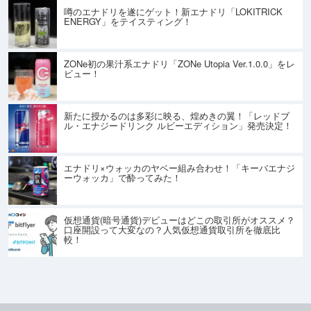
噂のエナドリを遂にゲット！新エナドリ「LOKITRICK
ENERGY」をテイスティング！
ZONe初の果汁系エナドリ「ZONe Utopia Ver.1.0.0」をレ
ビュー！
新たに授かるのは多彩に映る、煌めきの翼！「レッドブ
ル・エナジードリンク ルビーエディション」発売決定！
エナドリ×ウォッカのヤベー組み合わせ！「キーバエナジ
ーウォッカ」で酔ってみた！
仮想通貨(暗号通貨)デビューはどこの取引所がオススメ？
口座開設って大変なの？人気仮想通貨取引所を徹底比
較！