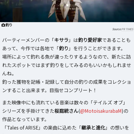
釣り
PR TIMES
バーティーメンバーの「
キサラ
」は
釣り愛好家
であることも
あって、今作では各地で「
釣り
」を行うことができます。
場所によって釣れる魚が違ったりするようなので、新たに訪
れたスポットではまず釣りをしてみるのもいいかもしれませ
んね。
釣った獲物を記帳・記録して自分の釣りの成果をコレクショ
ンすること出来ます。目指せコンプリート！
また映像中にも流れている音楽は数々の「テイルズ オブ」
シリーズを手掛けてきた
桜庭統さん
(
@MotoisakurabaM
)の
作品となっています。
「Tales of ARISE」の楽曲に込めた「
継承と進化
」の想いを