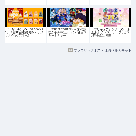
バーガーキング×「SPY×FAMIL
「STREET FIGHTER × au “あの熱
「プリキュア」シリーズ×「ぷ
Y」！新商品3種発売＆オリジ
狂が手の中に”」コラボ企画ス
よぷよ‼クエスト」コラボが3
ナルグッズプレゼ…
タート！キー…
月3日(金)より開…
ファブリックミスト 土佐ベルガモット