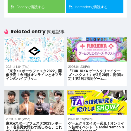
Feedlyで購読する
Inoreaderで購読する
Related entry
関連記事
2021.11.04(Thu)
2026.01.23(Fri)
「東京eスポーツフェスタ2022」開
「FUKUOKA ゲームクリエイター
催決定！今回はオンラインとオフラ
ズ・ネクスト」が3月20日に開催決
インのハイブリッ…
定！第19回福岡ゲーム…
2023.02.01(Wed)
2023.01.25(Wed)
東京eスポーツフェスタ2023レポー
ゲームクリエイター必見！オンライ
ト！老若男女問わず楽しめる、これ
ン技術イベント「Bandai Namco S