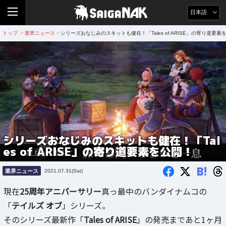
日本語
トップ
業界ニュース
シリーズおなじみのスキットも健在！「Tales of ARISE」の寄り道要素
>
>
シリーズおなじみのスキットも健在！「Tal
es of ARISE」の寄り道要素を公開！
B!
業界ニュース
2021.07.31(Sat)
現在
25周年アニバーサリー
真っ最中のバンダイナムコの
「
テイルズ オブ
」シリーズ。
そのシリーズ最新作「
Tales of ARISE
」の発売まであと1ヶ月