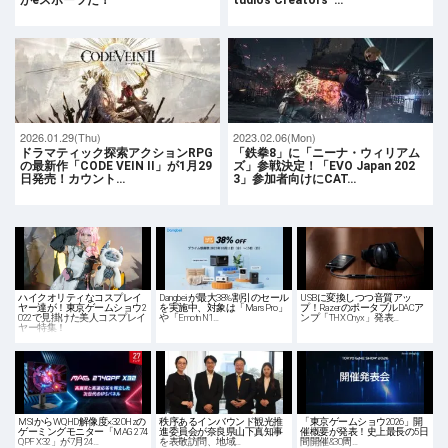
がeスポーツだ！
tudios Creators’ …
2026.01.29(Thu)
2023.02.06(Mon)
ドラマティック探索アクションRPG
「鉄拳8」に「ニーナ・ウィリアム
の最新作「CODE VEIN II」が1月29
ズ」参戦決定！「EVO Japan 202
日発売！カウント…
3」参加者向けにCAT…
ハイクオリティなコスプレイ
Dangbeiが最大38%割引のセール
USBに変換しつつ音質アッ
ヤー達が！東京ゲームショウ2
を実施中、対象は「Mars Pro」
プ！RazerのポータブルDACア
022で見掛けた美人コスプレイ
や「Emotn N1…
ンプ「THX Onyx」発表…
ヤー特集！
MSIからWQHD解像度×320Hzの
秩序あるインバウンド観光推
「東京ゲームショウ2026」開
ゲーミングモニター「MAG 274
進委員会が奈良県山下真知事
催概要が発表！史上最長の5日
QPF X32」が7月24…
を表敬訪問、地域…
間開催&30周…