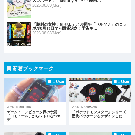
スレポート！「Identity V」や「映画…
2026.08.03(Mon)
「勝利の女神：NIKKE」と30周年「ペルソナ」のコラ
ボが8月13日から開催決定！予告キ…
2026.08.03(Mon)
新着ブックマーク
1 User
1 User
2026.07.30(Thu)
2026.07.29(Wed)
ゲーム・コンピュータ界の伝説
「ポケットモンスター」シリーズ
「コモドール」からレトロなY2K
歴代パッケージをデザインした…
デ…