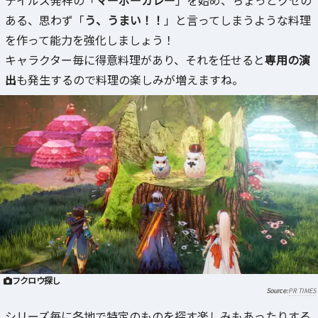
テイルズ発祥の「
マーボーカレー
」を始め、ちょっとクセの
ある、思わず「
う、うまい！！
」と言ってしまうような料理
を作って能力を強化しましょう！
キャラクター毎に得意料理があり、それを任せると
専用の演
出
も発生するので料理の楽しみが増えますね。
フクロウ探し
PR TIMES
シリーズ毎に各地で特定のものを探す楽しみもあったりする