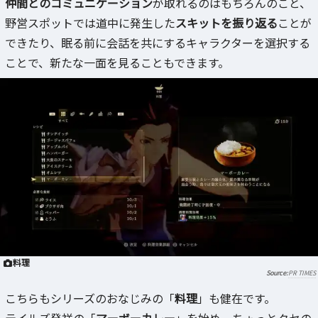
仲間とのコミュニケーション
が取れるのはもちろんのこと、
野営スポットでは道中に発生した
スキットを振り返る
ことが
できたり、眠る前に会話を共にするキャラクターを選択する
ことで、新たな一面を見ることもできます。
料理
PR TIMES
こちらもシリーズのおなじみの「
料理
」も健在です。