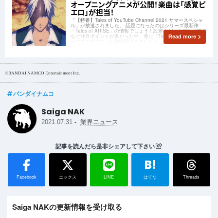
オープニングアニメが公開！楽曲は「感覚ピ
エロ」が担当！
「【特番】Tales of YouTube Channel 2021 サマースペシャ
ル」が放送されました。 話題になったのはシリーズ最新作
「Tales of ARISE」の情報でしょう！設定やゲームプレイ映像
など注目ポイントが多かった中、遂に「Tales of ARISE」のオ
Read more
ープニングアニメが初公開されました！
©BANDAI NAMCO Entertainment Inc.
バンダイナムコ
Saiga NAK
-
2021.07.31
業界ニュース
記事を読んだら是非シェアして下さい
B!
Facebook
エックス
LINE
はてな
Threads
Saiga NAKの更新情報を受け取る