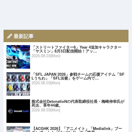
最新記事
「ストリートファイター6」Year 4追加キャラクター
「ヤスミン」8月3日配信開始！アッ…
2026.08.03(Mon)
「SFL JAPAN 2026」参戦チームの応援アイテム「SF
Lうちわ」「SFL法被」をゲーム内で…
2026.08.03(Mon)
株式会社DetonatioNの代表取締役社長・梅崎伸幸氏が
死去、享年44歳。
2026.08.03(Mon)
【ACGHK 2026】「アニメイト」「Medialink」ブー