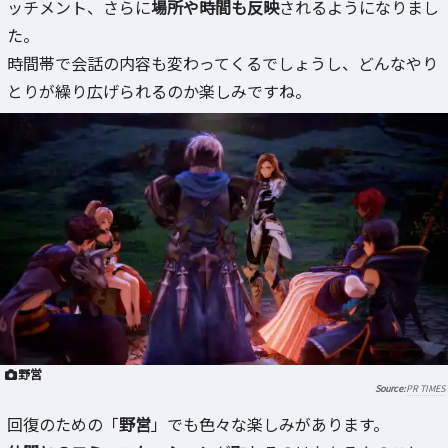
ッチメント、さらに
場所や時間も反映
されるようになりまし
た。
時間帯で会話の内容も変わってくるでしょうし、どんなやり
とりが繰り広げられるのか楽しみですね。
野営
PR TIMES
回復のための「
野営
」でも色々な楽しみがあります。