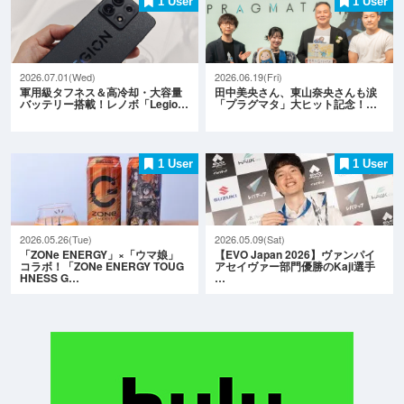
1 User
1 User
2026.07.01(Wed)
2026.06.19(Fri)
軍用級タフネス＆高冷却・大容量
田中美央さん、東山奈央さんも涙
バッテリー搭載！レノボ「Legio…
「プラグマタ」大ヒット記念！…
1 User
1 User
2026.05.26(Tue)
2026.05.09(Sat)
「ZONe ENERGY」×「ウマ娘」
【EVO Japan 2026】ヴァンパイ
コラボ！「ZONe ENERGY TOUG
アセイヴァー部門優勝のKaji選手
HNESS G…
…