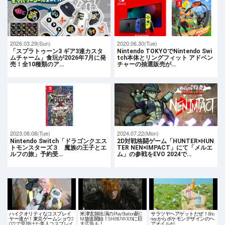
2026.03.29(Sun)
2020.06.30(Tue)
「スプラトゥーン3 ギア3連カスタ
Nintendo TOKYOでNintendo Swi
ムチャーム」食玩が2026年7月に発
tch本体とリングフィット アドベン
売！全10種類のア…
チャーの抽選販売が…
2023.08.08(Tue)
2024.07.22(Mon)
Nintendo Switch「ドラゴンクエス
2D対戦格闘ゲーム「HUNTER×HUN
トモンスターズ３ 魔族の王子とエ
TER NEN×IMPACT」にて「メルエ
ルフの旅」予約受…
ム」の参戦をEVO 2024で…
ハイクオリティなコスプレイ
米津玄師出演のPlayStation新C
サラツヤヘアゲットだぜ！&ho
ヤー達が！東京ゲームショウ2
M放送開始！SHIBUYA109に巨
neyからポケモンデザインのヘ
022で見掛けた美人コスプレイ
大広告も！
アオイルが…