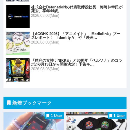
株式会社DetonatioNの代表取締役社長・梅崎伸幸氏が
死去、享年44歳。
2026.08.03(Mon)
【ACGHK 2026】「アニメイト」「Medialink」ブー
スレポート！「Identity V」や「映画…
2026.08.03(Mon)
「勝利の女神：NIKKE」と30周年「ペルソナ」のコラ
ボが8月13日から開催決定！予告キ…
2026.08.03(Mon)
新着ブックマーク
1 User
1 User