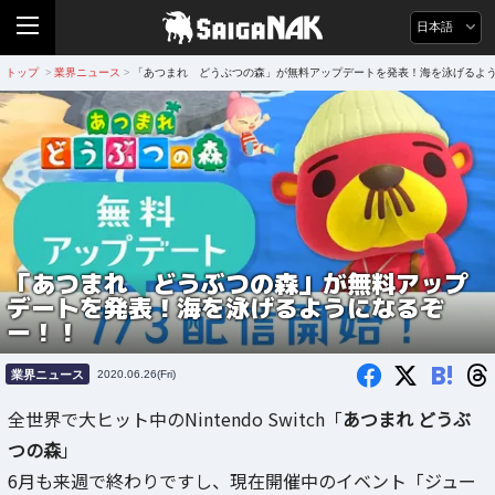
日本語
トップ
業界ニュース
「あつまれ どうぶつの森」が無料アップデートを発表！海を泳げるよ
>
>
「あつまれ どうぶつの森」が無料アップ
デートを発表！海を泳げるようになるぞ
ー！！
B!
業界ニュース
2020.06.26(Fri)
全世界で大ヒット中のNintendo Switch「
あつまれ どうぶ
つの森
」
6月も来週で終わりですし、現在開催中のイベント「ジュー