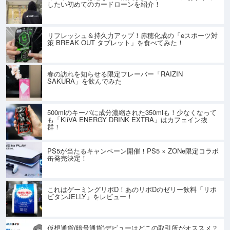
したい初めてのカードローンを紹介！
リフレッシュ＆持久力アップ！赤穂化成の「eスポーツ対
策 BREAK OUT タブレット」を食べてみた！
春の訪れを知らせる限定フレーバー「RAIZIN
SAKURA」を飲んでみた
500mlのキーバに成分濃縮された350mlも！少なくなって
も「KiiVA ENERGY DRINK EXTRA」はカフェイン抜
群！
PS5が当たるキャンペーン開催！PS5 × ZONe限定コラボ
缶発売決定！
これはゲーミングリポD！あのリポDのゼリー飲料「リポ
ビタンJELLY」をレビュー！
仮想通貨(暗号通貨)デビューはどこの取引所がオススメ？