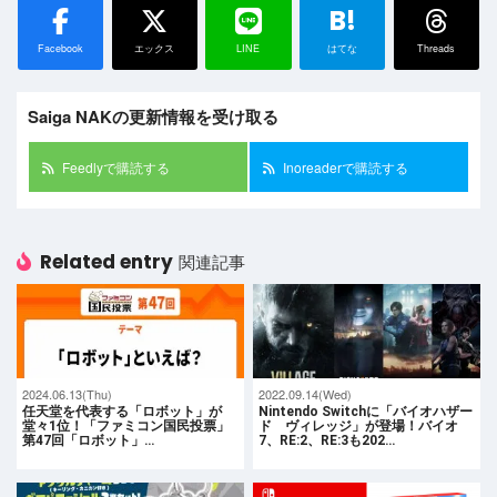
B!
Facebook
エックス
LINE
はてな
Threads
Saiga NAKの更新情報を受け取る
Feedlyで購読する
Inoreaderで購読する
Related entry
関連記事
2024.06.13(Thu)
2022.09.14(Wed)
任天堂を代表する「ロボット」が
Nintendo Switchに「バイオハザー
堂々1位！「ファミコン国民投票」
ド ヴィレッジ」が登場！バイオ
第47回「ロボット」…
7、RE:2、RE:3も202…