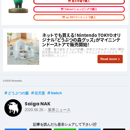
楽天市場で購入
Yahoo!ショッピングで購入
au PAYマーケットで購入
ネットでも買える！Nintendo TOKYOオリ
ジナル「どうぶつの森グッズ」がマイニンテ
ンドーストアで販売開始！
この度「あつまれ どうぶつの森」のオリジナルグッズの一部が
任天堂公式オンラインストアの「マイニンテンドーストア」で
販売開始しました！
Read more
©2020 Nintendo
どうぶつの森
任天堂
Switch
Saiga NAK
-
2020.06.26
業界ニュース
記事を読んだら是非シェアして下さい