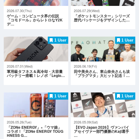
2026.07.30(Thu)
2026.07.29(Wed)
ゲーム・コンピュータ界の伝説
「ポケットモンスター」シリーズ
「コモドール」からレトロなY2K
歴代パッケージをデザインした…
デ…
1 User
1 User
2026.07.01(Wed)
2026.06.19(Fri)
軍用級タフネス＆高冷却・大容量
田中美央さん、東山奈央さんも涙
バッテリー搭載！レノボ「Legio…
「プラグマタ」大ヒット記念！…
1 User
1 User
2026.05.26(Tue)
2026.05.09(Sat)
「ZONe ENERGY」×「ウマ娘」
【EVO Japan 2026】ヴァンパイ
コラボ！「ZONe ENERGY TOUG
アセイヴァー部門優勝のKaji選手
HNESS G…
…