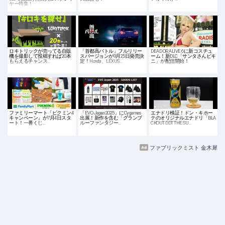
ヤー特集！
ロキトリックが売ってる自販
「首都高バトル」フルリリー
DEAD OR ALIVE 6に新コスチュ
機を撮影して投稿すれば20本
スバージョンが9月25日発売決
ーム！新DLC「サンタさんビキ
もらえるチャンス…
定！Honda、LEXUS…
ニ」が配信開始！
ファミリーマート「ピクミン4
「EVO Japan 2025」にCygames
エナドリ検証！ドン・キホー
キャンペーン」が7月4日スタ
出展！新作を含む「グランブ
テのオリジナルエナドリ「BLA
ート！一番くじ…
ルーファンタジー…
CKOUT DDT THE SU…
ファブリックミスト 金木犀