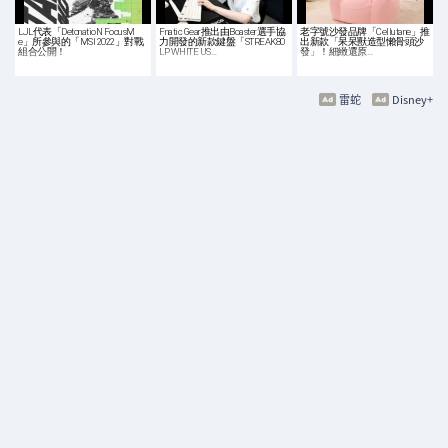
LJL代表「DetonatioN FocusM
Fnatic Gear推出由Boaster選手協
老字號沙發品牌「Cellutane」推
e」所參與的「MSI 2022」對戰
力開發的新款鍵盤「STREAK80
出新款「呆呆獸造型懶骨頭沙
組合公開！
LP WHITE US…
發」！細緻還原…
雷蛇
Disney+