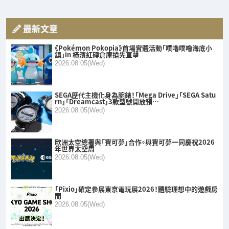
最新文章
《Pokémon Pokopia》首場實體活動「噗嚕噗嚕海底小
鎮」in 橫濱紅磚倉庫搶先直擊
2026.08.05(Wed)
SEGA歷代主機化身為腕錶！「Mega Drive」「SEGA Satu
rn」「Dreamcast」3款型號開放預…
2026.08.05(Wed)
歐洲太空總署與「寶可夢」合作。與寶可夢一同慶祝2026
年世界太空周
2026.08.05(Wed)
「Pixio」確定參展東京電玩展2026！體驗理想中的遊戲房
間
2026.08.05(Wed)