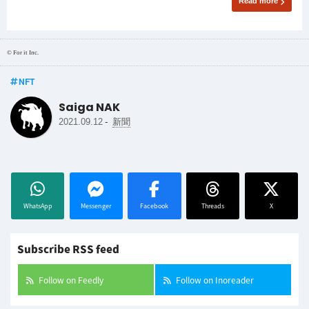
Read more
© For it Inc.
NFT
Saiga NAK
-
2021.09.12
新聞
WhatsApp
Messenger
Facebook
Threads
X
Subscribe RSS feed
Follow on Feedly
Follow on Inoreader