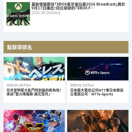
最新情報節目「XBOX東京電玩展2026 Broadcast」將於
9月17日播出！同日舉辦的「XBOX F…
2026.08.05(Wed)
點擊率排名
2020.01.16(Thu)
2020.01.21(Tue)
任天堂明星大亂鬥特別版的新角色！
日本最大電信公司NTT東日本將設
來自「聖火降魔錄-風花雪月」…
立電競公司—NTTe-Sports