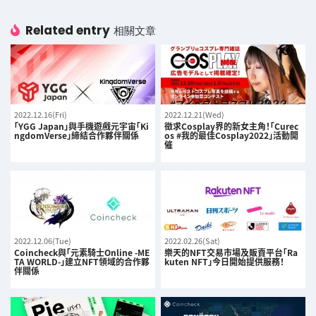
Related entry
相關文章
2022.12.16(Fri)
2022.12.21(Wed)
「YGG Japan」與手機遊戲元宇宙「Ki
徵求Cosplay界的新女主角！「Curec
ngdomVerse」締結合作夥伴關係
os #我的最佳Cosplay2022」活動開
催
2022.12.06(Tue)
2022.02.26(Sat)
Coincheck與「元素騎士Online -ME
樂天的NFT交易市場及販賣平台「Ra
TA WORLD-」建立NFT領域的合作夥
kuten NFT」今日開始提供服務！
伴關係