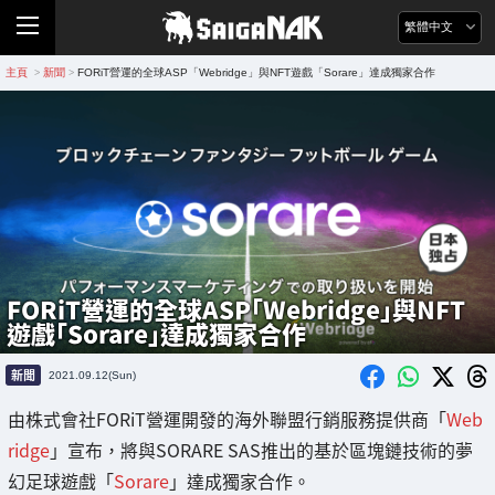
繁體中文
主頁
新聞
‎FORiT營運的全球ASP「Webridge」與NFT遊戲「Sorare」達成獨家合作
>
>
‎FORiT營運的全球ASP「Webridge」與NFT
遊戲「Sorare」達成獨家合作
新聞
2021.09.12(Sun)
由株式會社‎FORiT營運開發的海外聯盟行銷服務提供商「
Web
ridge
」宣布，將與SORARE SAS推出的基於區塊鏈技術的夢
幻足球遊戲「
Sorare
」達成獨家合作。