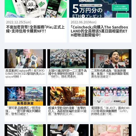
2022.12.25(Sun)
2022.06.20(Mon)
不需加密貨幣！全新服務「Pie」正式上
「Coincheck」向購入The Sandbox
線，支持信用卡購買NFT！
LAND的全員贈送5萬日圓相當的ET
H禮物活動開催中！
高質素的Cosplayer們！在TOKYO
太陽HD邀請阿部一二三選手為
二宮和也將成為「龍族拼圖
GAME SHOW 2022發現的美人Co
國中生舉辦特別授課！活用
黨」黨魁！？龍族拼圖新電視
splayer特輯！
「快打6」聯名周邊的…
廣告放送確定！
「寶可夢 晶燦鑽石／明亮珍
根據大受歡迎的漫畫「進擊的
電競隊伍「REJECT」面向EWC
珠」、「寶可夢傳說 阿爾宙
巨人」為題材改編的全新VR遊
2026發表與偶像團體「iLiFE!」
斯」發售日確定！
戲「進擊的巨人VR:…
的聯名企劃！同…