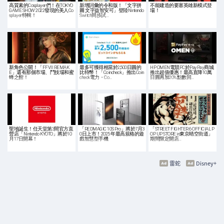
高質素的Cosplayer們！在TOKYO
新增詞彙的令和版！「文字拼
不能建造的要塞英雄新模式登
GAME SHOW 2022發現的美人Co
圖 文字益智安可」登陸Nintendo
場！
splayer特輯！
Switch同步試…
新角色公開！「FFVII REMAK
最多可獲得相當於2,500日圓的
HP OMEN電競PC於PayPay商城
E」還有那個市場、鬥技場和蜜
比特幣！「Coincheck」推出Coin
推出超值優惠！最高直降10萬
蜂之館！
check電力・Co…
日圓再加20%點數回…
聖地誕生！任天堂第3間官方直
「REDMAGIC 10S Pro」將於7月3
「STREET FIGHTER 6 OFFICIAL P
營店「Nintendo KYOTO」將於10
0日上市！2025 年最高規格的遊
OP UP STORE in東京晴空街道」
月17日開幕！
戲智慧型手機
期間限定開店…
雷蛇
Disney+