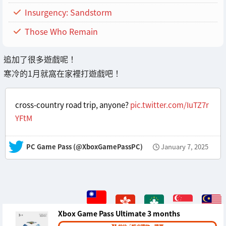
Insurgency: Sandstorm
Those Who Remain
追加了很多遊戲呢！
寒冷的1月就窩在家裡打遊戲吧！
cross-country road trip, anyone?
pic.twitter.com/IuTZ7r
YFtM
— PC Game Pass (@XboxGamePassPC)
January 7, 2025
Xbox Game Pass Ultimate 3 months