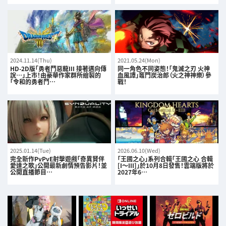
2024.11.14(Thu)
2021.05.24(Mon)
HD-2D版「勇者鬥惡龍III 接著邁向傳
同一角色不同姿態！「鬼滅之刃 火神
說…」上市！由豪華作家群所繪製的
血風譚」竈門炭治郎（火之神神樂）參
「令和的勇者鬥…
戰！
2025.01.14(Tue)
2026.06.10(Wed)
完全新作PvPvE射擊遊戲「奇異賢伴
「王國之心」系列合輯「王國之心 合輯
愛達之歌」公開最新劇情預告影片！並
[I～III]」於10月8日發售！雲端版將於
公開直播節目…
2027年6…