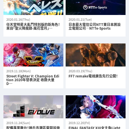
2020.01.16(Thu)
2020.01.21(Tue)
任天堂明星大亂鬥特別版的新角色！
日本最大電信公司NTT東日本將設
來自「聖火降魔錄-風花雪月」…
立電競公司—NTTe-Sports
2019.11.18(Mon)
2020.03.19(Thu)
Street Fighter V: Champion Edi
FF7 remake電視廣告先行公開！
tion 2020年發表決定 收錄大量
D…
2019.11.24(Sun)
2019.12.20(Fri)
配備專業舞台！神戶市灘區電競設施
FINAL FANTASY XIII女主角Light