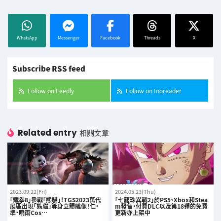
WhatsApp
Messenger
Facebook
Threads
X
Subscribe RSS feed
Follow on Feedly
Follow on Inoreader
Related entry
相關文章
2023.09.22(Fri)
2024.05.23(Thu)
「鐵拳8」參戰「熊貓」！TGS2023萬代
「七龍珠異戰2」於PS5、Xbox和Stea
展區出現「熊貓」等身立體雕像！仁・
m發售，付費DLC以及第18彈的免費
準・曉雨Cos…
更新亦上架中