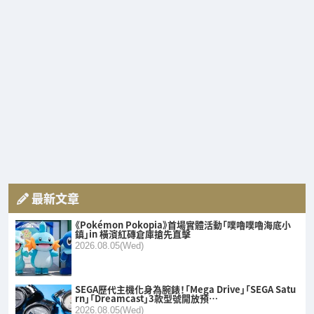
最新文章
《Pokémon Pokopia》首場實體活動「噗嚕噗嚕海底小
鎮」in 橫濱紅磚倉庫搶先直擊
2026.08.05(Wed)
SEGA歷代主機化身為腕錶！「Mega Drive」「SEGA Satu
rn」「Dreamcast」3款型號開放預…
2026.08.05(Wed)