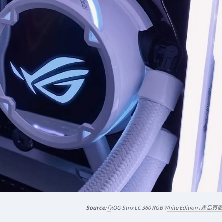
「ROG Strix LC 360 RGB White Edition」產品頁