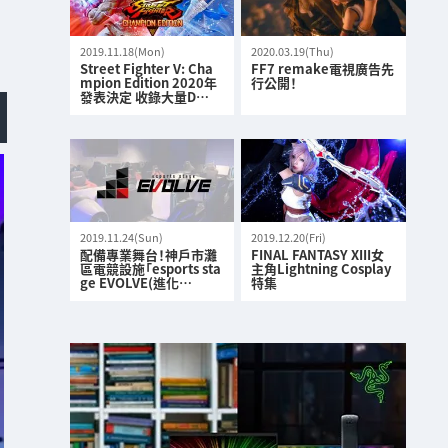
2019.11.18(Mon)
2020.03.19(Thu)
Street Fighter V: Cha
FF7 remake電視廣告先
mpion Edition 2020年
行公開！
發表決定 收錄大量D…
2019.11.24(Sun)
2019.12.20(Fri)
配備專業舞台！神戶市灘
FINAL FANTASY XIII女
區電競設施「esports sta
主角Lightning Cosplay
ge EVOLVE(進化…
特集