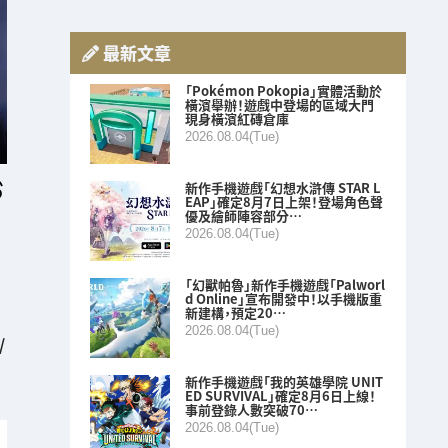
最新文章
「Pokémon Pokopia」實體活動於
橫濱舉辦！遊戲中登場的區域大門
現身橫濱紅磚倉庫
2026.08.04(Tue)
新作手機遊戲「幻想水滸傳 STAR L
EAP」確定8月7日上架！登場角色聲
優及繪師陣容部分…
2026.08.04(Tue)
「幻獸帕魯」新作手機遊戲「Palworl
d Online」宣布開發中！以手機版重
新建構，預定20…
2026.08.04(Tue)
/
新作手機遊戲「我的英雄學院 UNIT
ED SURVIVAL」確定8月6日上線！
事前登錄人數突破70…
2026.08.04(Tue)