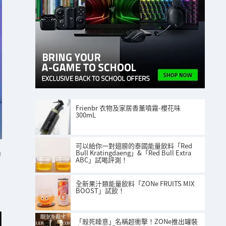
Frienbr 衣物及家居香薰噴霧-櫻花味
300mL
可以給你一對翅膀的泰國能量飲料「Red
Bull Kratingdaeng」&「Red Bull Extra
面
ABC」試喝評測！
全新果汁類能量飲料「ZONe FRUITS MIX
BOOST」試飲！
「殺死睡意」名稱超衝擊！ZONe推出罐裝