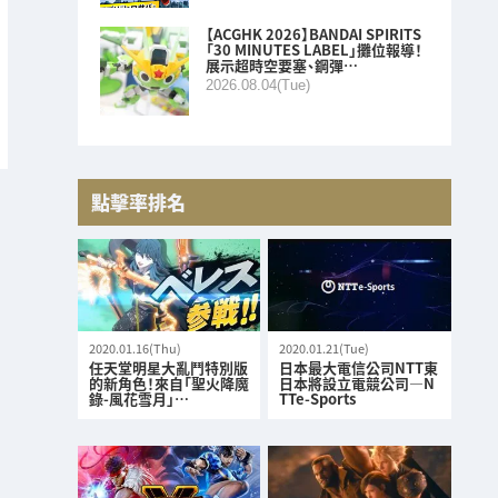
【ACGHK 2026】BANDAI SPIRITS
「30 MINUTES LABEL」攤位報導！
展示超時空要塞、鋼彈…
2026.08.04(Tue)
點擊率排名
2020.01.16(Thu)
2020.01.21(Tue)
任天堂明星大亂鬥特別版
日本最大電信公司NTT東
的新角色！來自「聖火降魔
日本將設立電競公司—N
錄-風花雪月」…
TTe-Sports