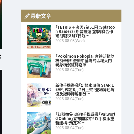
最新文章
「TETRIS 王者盃」第51回：Splatoo
n Raiders (斯普拉遁 塗擊隊)合作
祭！將於8月7日起…
2026.08.05(Wed)
「Pokémon Pokopia」實體活動於
橫濱舉辦！遊戲中登場的區域大門
現身橫濱紅磚倉庫
2026.08.04(Tue)
新作手機遊戲「幻想水滸傳 STAR L
EAP」確定8月7日上架！登場角色聲
優及繪師陣容部分…
2026.08.04(Tue)
「幻獸帕魯」新作手機遊戲「Palworl
d Online」宣布開發中！以手機版重
新建構，預定20…
2026.08.04(Tue)