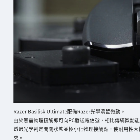
Razer Basilisk Ultimate配備Razer光學滑鼠微動。
由於無需物理接觸即可向PC發送電信號，相比傳統微動
透過光學判定開關狀態並極小化物理接觸點，使耐用性大
求。