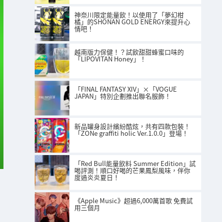
神奈川限定能量飲！以使用了「夢幻柑
橘」的SHONAN GOLD ENERGY來提升心
情吧！
越南版力保健！？試飲甜甜蜂蜜口味的
「LIPOVITAN Honey」！
「FINAL FANTASY XIV」×「VOGUE
JAPAN」特別企劃推出聯名服飾！
新品罐身設計繽紛酷炫，共有四款包裝！
「ZONe graffiti holic Ver.1.0.0」登場！
「Red Bull能量飲料 Summer Edition」試
喝評測！順口好喝的芒果鳳梨風味，伴你
度過炎炎夏日！
《Apple Music》超過6,000萬首歌 免費試
用三個月