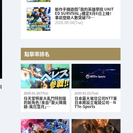
新作手機遊戲「我的英雄學院 UNIT
ED SURVIVAL」確定8月6日上線！
事前登錄人數突破70…
2026.08.04(Tue)
點擊率排名
l
2020.01.16(Thu)
2020.01.21(Tue)
任天堂明星大亂鬥特別版
日本最大電信公司NTT東
的新角色！來自「聖火降魔
日本將設立電競公司—N
錄-風花雪月」…
TTe-Sports