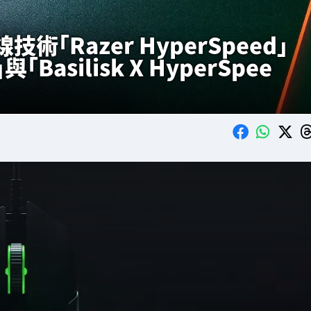
「Razer HyperSpeed」
與「Basilisk X HyperSpee