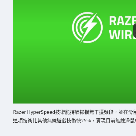
Razer HyperSpeed技術能持續掃描無干擾頻段，
這項技術比其他無線遊戲技術快25%，實現目前無線滑鼠