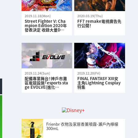
2019.11.18(Mon)
2020.03.19(Thu)
Street Fighter V: Cha
FF7 remake電視廣告先
mpion Edition 2020年
行公開！
發表決定 收錄大量D…
2019.11.24(Sun)
2019.12.20(Fri)
配備專業舞台！神戶市灘
FINAL FANTASY XIII女
區電競設施「esports sta
主角Lightning Cosplay
ge EVOLVE(進化…
特集
Frienbr 衣物及家居香薰噴霧-瀨戶內檸檬
300mL