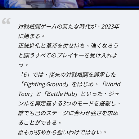
対戦格闘ゲームの新たな時代が、2023年
に始まる。
正統進化と革新を併せ持ち、強くなろう
と闘うすべてのプレイヤーを受け入れよ
う。
「6」では、従来の対戦格闘を継承した
「Fighting Ground」をはじめ、「World
Tour」と「Battle Hub」といった、ジャ
ンルを再定義する3つのモードを搭載し、
誰でも己のステージに合わせ強さを求め
ることができる。
誰もが初めから強いわけではない。