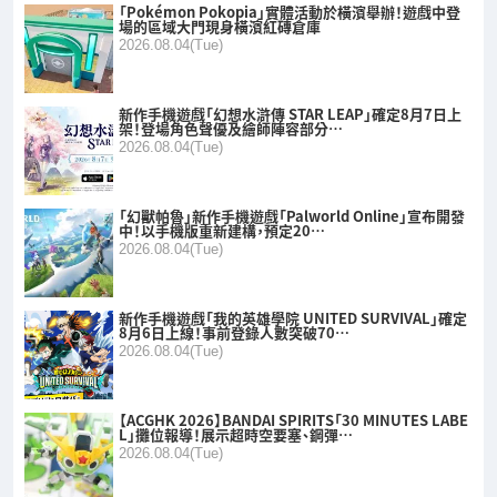
「Pokémon Pokopia」實體活動於橫濱舉辦！遊戲中登
場的區域大門現身橫濱紅磚倉庫
2026.08.04(Tue)
新作手機遊戲「幻想水滸傳 STAR LEAP」確定8月7日上
架！登場角色聲優及繪師陣容部分…
2026.08.04(Tue)
「幻獸帕魯」新作手機遊戲「Palworld Online」宣布開發
中！以手機版重新建構，預定20…
2026.08.04(Tue)
新作手機遊戲「我的英雄學院 UNITED SURVIVAL」確定
8月6日上線！事前登錄人數突破70…
2026.08.04(Tue)
【ACGHK 2026】BANDAI SPIRITS「30 MINUTES LABE
L」攤位報導！展示超時空要塞、鋼彈…
2026.08.04(Tue)