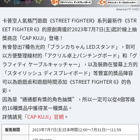
PR TIMES
卡普空人氣格鬥遊戲《STREET FIGHTER》系列最新作《STR
EET FIGHTER 6》的原創周邊於2023年7月7日(五)起於線上抽
獎商店「CAP KUJI」登場！
有會發出7種色光的「ブランカちゃん LEDスタンド」，到可
以方便整理線材的「アクリル卓上パンチングボード」和「グ
ラフィティ ケーブルキャッチャー」，以及裝飾在螢幕上方的
「スタイリッシュ ディスプレイボード」等豐富的獎品陣容
可以為遊戲桌和遊戲時間添加《STREET FIGHTER 6》的色
彩。
因為是“通通都有獎的角色抽獎”，所以一定可以從4個等級
的16種獎品中獲得某一種獎品。
詳情請見
「CAP KUJI」官網
。
販售期間
2023年7月7日(五)日本時間12:00～7月31日(一)11:59