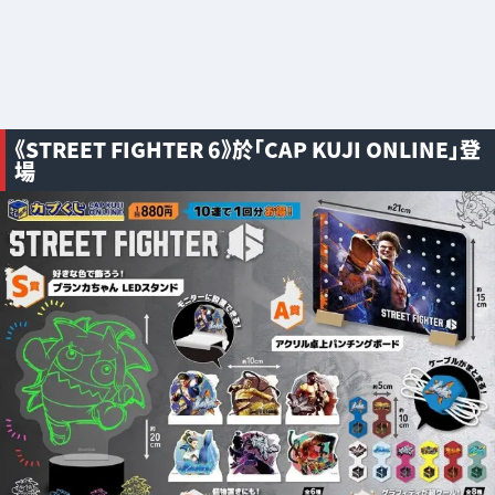
《STREET FIGHTER 6》於「CAP KUJI ONLINE」登
場