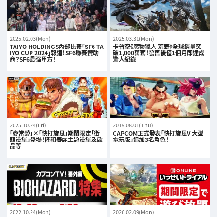
2025.02.03(Mon)
2025.03.31(Mon)
TAIYO HOLDINGS內部比賽「SF6 TA
卡普空《魔物獵人 荒野》全球銷量突
IYO CUP 2024」報道！SF6聯賽贊助
破1,000萬套！發售後僅1個月即達成
商？SF6最强甲方！
驚人紀錄
2025.10.24(Fri)
2019.08.01(Thu)
「麥當勞」×「快打旋風」期間限定「街
CAPCOM正式發表「快打旋風V 大型
頭漢堡」登場！隆和春麗主題漢堡及飲
電玩版」追加3名角色！
品等
2022.10.24(Mon)
2026.02.09(Mon)