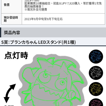
1回JPY 880
如果購買10連抽組合，就能以JPY 7,920購入，等於獲得1次免
售價
費的抽獎機會！
※需另外支付運費
預計發送時
2023年9月中旬至9月下旬左右
期
獎品內容
S賞：ブランカちゃん LEDスタンド(共1種)