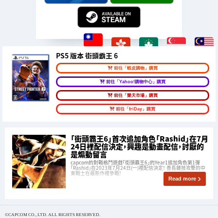
PS5 版本 街頭霸王 6
前往「蝦皮購物」購買
前往「Yahoo!購物中心」購買
前往「樂天市場」購買
前往「friDay」購買
「街頭霸王6」首次追加角色「Rashid」在7月
24日裡配信決定，興趣是動畫配信，討厭的
是煽動留言
capcom的對戰格鬥遊戲「街頭霸王6」的Year1追加角色第1彈
「Rashid」在2023年7月24日(一)裡配信決定！ 善長雜技攻擊的中
東戰士在最新作裡參戰！
Read more
©CAPCOM CO., LTD. ALL RIGHTS RESERVED.