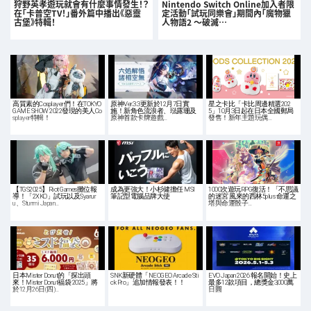
狩野英孝遊玩就會有什麼事情發生！？
Nintendo Switch Online加入者限
在「卡普空TV！」番外篇中播出《惡靈
定活動「試玩同樂會」期間內「魔物獵
古堡》特輯！
人物語2 ～破滅…
高質素的Cosplayer們！在TOKYO
原神Ver.3.3更新於12月7日實
星之卡比「卡比周邊精選202
GAME SHOW 2022發現的美人Co
施！新角色流浪者、琺露珊及
5」10月3日起在日本全國郵局
splayer特輯！
原神首款卡牌遊戲…
發售！新年主題玩偶…
【TGS2025】Riot Games攤位報
成為更強大！小杉健擔任 MSI
1000次遊玩RPG復活！「不思議
導！「2XKO」試玩以及Syarur
筆記型電腦品牌大使
的迷宮 風來的西林5plus 命運之
u、Stunmi Japan…
塔與命運骰子…
日本Mister Donut的「探出頭
SNK新硬體「NEOGEO Arcade Sti
EVO Japan 2026 報名開始！史上
來！Mister Donut福袋 2025」將
ck Pro」追加情報發表！！
最多12款項目，總獎金3,000萬
於12月26日(四)…
日圓