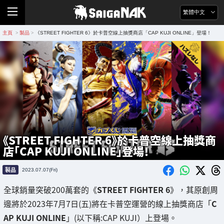
繁體中文
主頁
製品
《STREET FIGHTER 6》於卡普空線上抽獎商店「CAP KUJI ONLINE」登場！
>
>
《STREET FIGHTER 6》於卡普空線上抽獎商
店「CAP KUJI ONLINE」登場！
製品
2023.07.07(Fri)
全球銷量突破200萬套的《
STREET FIGHTER 6
》，其原創周
邊將於2023年7月7日(五)將在卡普空運營的線上抽獎商店「
C
AP KUJI ONLINE
」(以下稱:CAP KUJI）上登場。