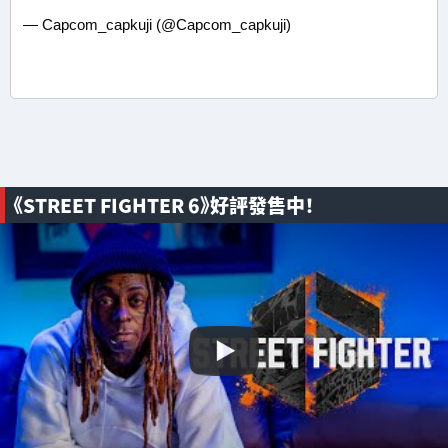
— Capcom_capkuji (@Capcom_capkuji)
《STREET FIGHTER 6》好評發售中！