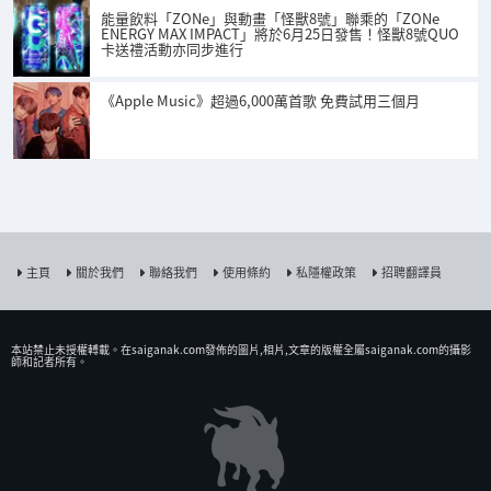
能量飲料「ZONe」與動畫「怪獸8號」聯乘的「ZONe
ENERGY MAX IMPACT」將於6月25日發售！怪獸8號QUO
卡送禮活動亦同步進行
《Apple Music》超過6,000萬首歌 免費試用三個月
主頁
關於我們
聯絡我們
使用條約
私隱權政策
招聘翻譯員
本站禁止未授權𨍭載。在saiganak.com發佈的圖片,相片,文章的版權全屬saiganak.com的攝影
師和記者所有。