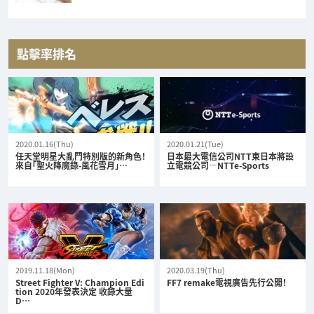
點擊率排名
2020.01.16(Thu)
2020.01.21(Tue)
任天堂明星大亂鬥特別版的新角色！
日本最大電信公司NTT東日本將設
來自「聖火降魔錄-風花雪月」…
立電競公司—NTTe-Sports
2019.11.18(Mon)
2020.03.19(Thu)
Street Fighter V: Champion Edi
FF7 remake電視廣告先行公開！
tion 2020年發表決定 收錄大量
D…