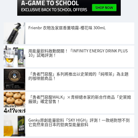
Frienbr 衣物及家居香薰噴霧-櫻花味 300mL
用能量飲料啟動開關！「INFINITY ENERGY DRINK PLUS
10」試喝評測！
「勇者鬥惡龍」系列將推出以史萊姆的「純喫茶」為主題
的咖啡館商品！
「勇者鬥惡龍WALK」×青柳總本家的新合作商品「史萊姆
饅頭」確定發售！
Genky原創能量飲料「SKY HIGH」評測！一款絕對想不到
它竟然來自日本的勁爽型能量飲料