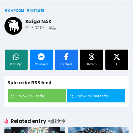
CAPCOM
快打旋風
Saiga NAK
-
2023.07.07
製品
WhatsApp
Messenger
Facebook
Threads
X
Subscribe RSS feed
Follow on Feedly
Follow on Inoreader
Related entry
相關文章