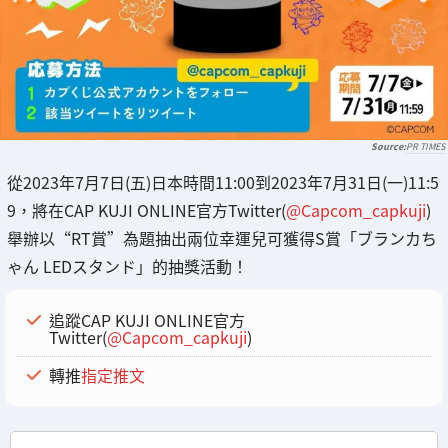
PR TIMES
從2023年7月7日(五)日本時間11:00到2023年7月31日(一)11:5
9，將在CAP KUJI ONLINE官方Twitter(
@Capcom_capkuji
)
舉辦以“RT賞”為題抽出兩位幸運兒可獲得S賞「ブランカち
ゃん LEDスタンド」的抽獎活動！
追蹤CAP KUJI ONLINE官方
Twitter(
@Capcom_capkuji
)
轉推
指定推文