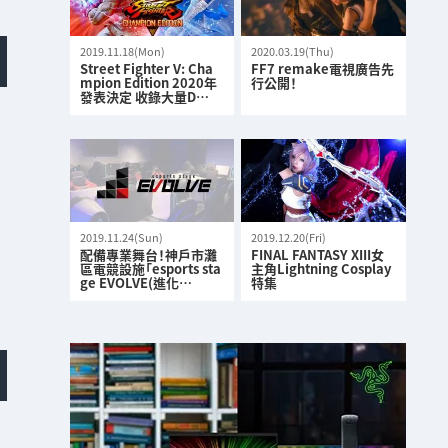
2019.11.18(Mon)
2020.03.19(Thu)
Street Fighter V: Cha
FF7 remake電視廣告先
mpion Edition 2020年
行公開！
發表決定 收錄大量D…
2019.11.24(Sun)
2019.12.20(Fri)
配備專業舞台！神戶市灘
FINAL FANTASY XIII女
區電競設施「esports sta
主角Lightning Cosplay
ge EVOLVE(進化…
特集