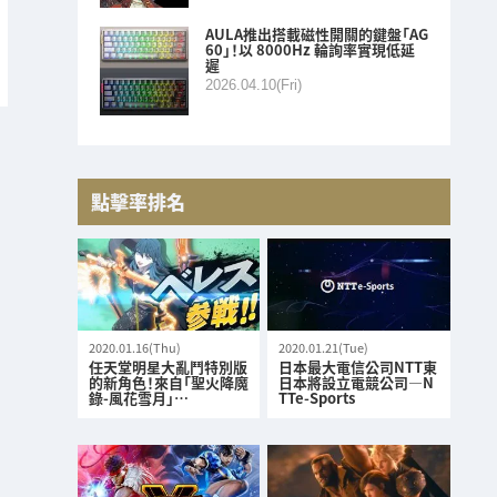
AULA推出搭載磁性開關的鍵盤「AG
60」！以 8000Hz 輪詢率實現低延
遲
2026.04.10(Fri)
點擊率排名
2020.01.16(Thu)
2020.01.21(Tue)
任天堂明星大亂鬥特別版
日本最大電信公司NTT東
的新角色！來自「聖火降魔
日本將設立電競公司—N
錄-風花雪月」…
TTe-Sports