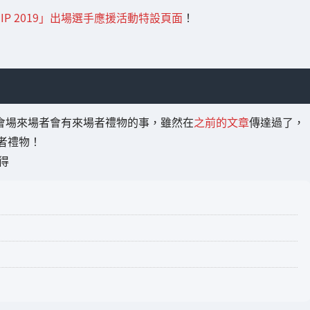
NSHIP 2019」出場選手應援活動特設頁面
！
9」的大會會場來場者會有來場者禮物的事，雖然在
之前的文章
傳達過了，
者禮物！
得