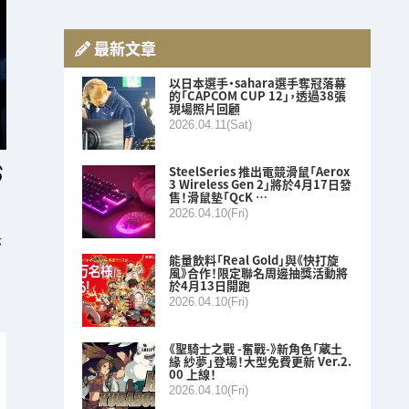
最新文章
以日本選手・sahara選手奪冠落幕
的「CAPCOM CUP 12」，透過38張
現場照片回顧
2026.04.11(Sat)
SteelSeries 推出電競滑鼠「Aerox
3 Wireless Gen 2」將於4月17日發
售！滑鼠墊「QcK …
2026.04.10(Fri)
決
能量飲料「Real Gold」與《快打旋
風》合作！限定聯名周邊抽獎活動將
於4月13日開跑
2026.04.10(Fri)
《聖騎士之戰 -奮戰-》新角色「蔵土
緣 紗夢」登場！大型免費更新 Ver.2.
00 上線！
2026.04.10(Fri)