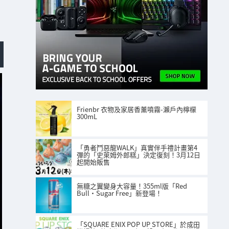
Frienbr 衣物及家居香薰噴霧-瀨戶內檸檬
300mL
「勇者鬥惡龍WALK」真實伴手禮計畫第4
彈的「史萊姆外郎糕」決定復刻！3月12日
起開始販售
無糖之翼變身大容量！355ml版「Red
Bull・Sugar Free」新登場！
「SQUARE ENIX POP UP STORE」於成田