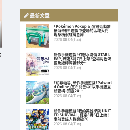
最新文章
「Pokémon Pokopia」實體活動於
橫濱舉辦！遊戲中登場的區域大門
現身橫濱紅磚倉庫
2026.08.04(Tue)
新作手機遊戲「幻想水滸傳 STAR L
EAP」確定8月7日上架！登場角色聲
優及繪師陣容部分…
2026.08.04(Tue)
「幻獸帕魯」新作手機遊戲「Palworl
d Online」宣布開發中！以手機版重
新建構，預定20…
2026.08.04(Tue)
新作手機遊戲「我的英雄學院 UNIT
ED SURVIVAL」確定8月6日上線！
事前登錄人數突破70…
2026.08.04(Tue)