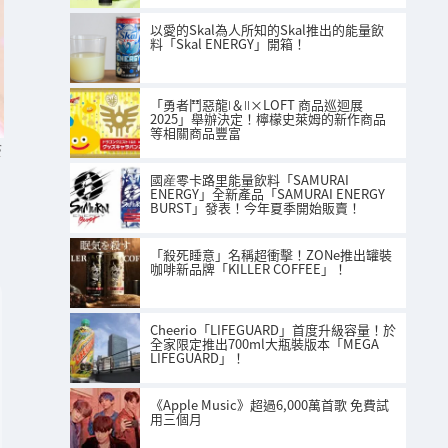
以愛的Skal為人所知的Skal推出的能量飲
料「Skal ENERGY」開箱！
「勇者鬥惡龍Ⅰ＆Ⅱ×LOFT 商品巡迴展
2025」舉辦決定！檸檬史萊姆的新作商品
等相關商品豐富
S
國産零卡路里能量飲料「SAMURAI
ENERGY」全新產品「SAMURAI ENERGY
BURST」發表！今年夏季開始販賣！
「殺死睡意」名稱超衝擊！ZONe推出罐裝
咖啡新品牌「KILLER COFFEE」！
Cheerio「LIFEGUARD」首度升級容量！於
全家限定推出700ml大瓶裝版本「MEGA
LIFEGUARD」！
《Apple Music》超過6,000萬首歌 免費試
用三個月