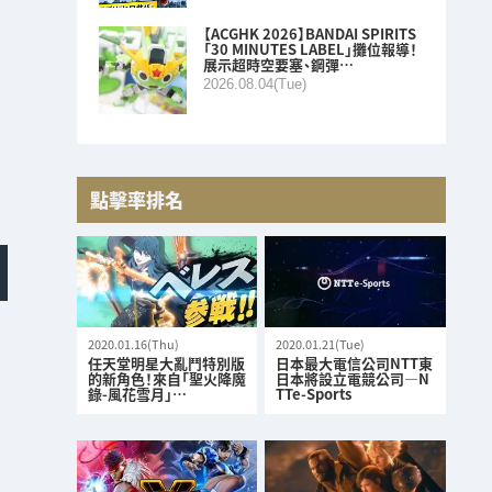
【ACGHK 2026】BANDAI SPIRITS
「30 MINUTES LABEL」攤位報導！
展示超時空要塞、鋼彈…
2026.08.04(Tue)
點擊率排名
2020.01.16(Thu)
2020.01.21(Tue)
任天堂明星大亂鬥特別版
日本最大電信公司NTT東
的新角色！來自「聖火降魔
日本將設立電競公司—N
錄-風花雪月」…
TTe-Sports