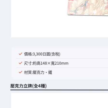
價格:3,300日圓(含稅)
尺寸:約高148×寬210mm
材質:壓克力・鐵
壓克力立牌(全4種)