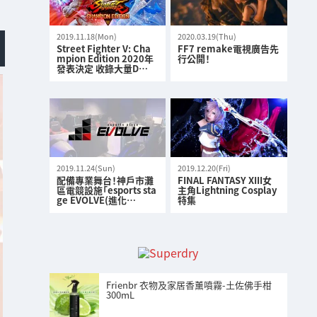
2019.11.18(Mon)
2020.03.19(Thu)
Street Fighter V: Cha
FF7 remake電視廣告先
mpion Edition 2020年
行公開！
發表決定 收錄大量D…
2019.11.24(Sun)
2019.12.20(Fri)
配備專業舞台！神戶市灘
FINAL FANTASY XIII女
區電競設施「esports sta
主角Lightning Cosplay
ge EVOLVE(進化…
特集
Frienbr 衣物及家居香薰噴霧-土佐佛手柑
300mL