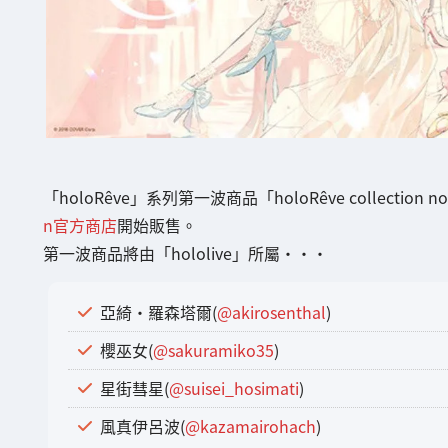
「holoRêve」系列第一波商品「holoRêve collection
n官方商店
開始販售。
第一波商品將由「hololive」所屬・・・
亞綺・羅森塔爾(
@akirosenthal
)
櫻巫女(
@sakuramiko35
)
星街彗星(
@suisei_hosimati
)
風真伊呂波(
@kazamairohach
)