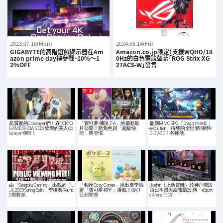
2023.07.10(Mon)
2024.06.14(Fri)
GIGABYTE的高階遊戲顯示器在Am
Amazon.co.jp限定！支援WQHD/18
azon prime day裡參戰、10%～1
0Hz的白色電競螢幕「ROG Strix XG
2%OFF
27ACS-W」發售
高質素的Cosplayer們！在TOKYO
「寶可夢 傳說 Z-A」的最新影
最新MMORPG「Dragon Nest2：
GAME SHOW 2022發現的美人Co
片公開！新角色與「超級快
evolution」待望的全世界同時R
splayer特輯！
龍」將登場
ELEASE！各種活…
由「Sengoku Gaming」出戰的「L
「銀座Cozy Corner」推出夏季限
Joshin（上新電機）於神戶開設
JL 2023 Spring Split」季後賽Round
定「寶可夢和平」蛋糕！8月1
西日本最大級電競設施「eSport
2觀賽派…
日起開賣
s Arena 三宮…