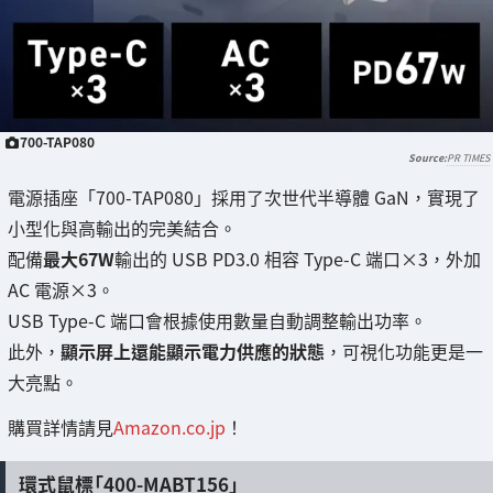
700-TAP080
PR TIMES
電源插座「700-TAP080」採用了次世代半導體 GaN，實現了
小型化與高輸出的完美結合。
配備
最大67W
輸出的 USB PD3.0 相容 Type-C 端口×3，外加
AC 電源×3。
USB Type-C 端口會根據使用數量自動調整輸出功率。
此外，
顯示屏上還能顯示電力供應的狀態
，可視化功能更是一
大亮點。
購買詳情請見
Amazon.co.jp
！
環式鼠標「400-MABT156」