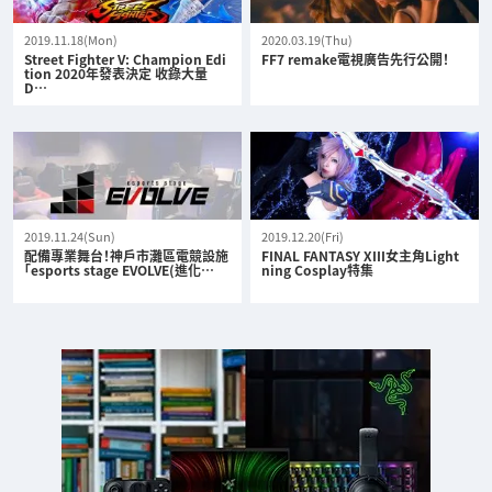
2019.11.18(Mon)
2020.03.19(Thu)
Street Fighter V: Champion Edi
FF7 remake電視廣告先行公開！
tion 2020年發表決定 收錄大量
D…
2019.11.24(Sun)
2019.12.20(Fri)
配備專業舞台！神戶市灘區電競設施
FINAL FANTASY XIII女主角Light
「esports stage EVOLVE(進化…
ning Cosplay特集