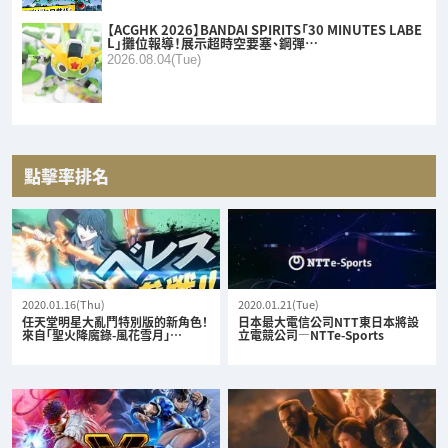
【ACGHK 2026】BANDAI SPIRITS「30 MINUTES LABE
L」攤位報導！展示超時空要塞、鋼彈…
2026.08.04(Tue)
點擊率排名
2020.01.16(Thu)
2020.01.21(Tue)
任天堂明星大亂鬥特別版的新角色！
日本最大電信公司NTT東日本將設
來自「聖火降魔錄-風花雪月」…
立電競公司—NTTe-Sports