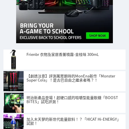
Frienbr 衣物及家居香薰噴霧-金桂味 300mL
【劇透注意】評測萬眾期待的MonEna新作「Monster
Super Cola」！是古巴自由之繼承者嗎？！
明治新產品登場！超硬口感的咀嚼型能量軟糖「BOOST
BITES」試吃評測！
加入木天蓼的新世代能量飲料！？「HICAT Hi-ENERGY」
試飲！