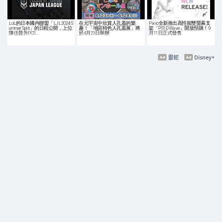
LoL的日本國内聯盟「LJL 2024 S
在元宇宙中欣賞人孔蓋的樂
Pixio全新推出高性能雙螢幕支
ummer Split」的日程公開，上位
趣！「地區特色人孔蓋展」將
架「PS1D Wave」開放預購！9
隊伍晉升PCS…
於4月23日舉辦
月11日正式發售
雷蛇
Disney+