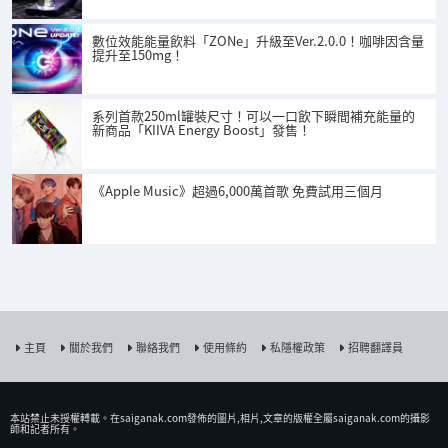
數位效能能量飲料「ZONe」升級至Ver.2.0.0！咖啡因含量
提升至150mg！
系列首款250ml罐裝尺寸！可以一口飲下瞬間補充能量的
新商品「KIIVA Energy Boost」發售！
《Apple Music》超過6,000萬首歌 免費試用三個月
主頁
關於我們
聯絡我們
使用條約
私隱權政策
招聘翻譯員
本站禁止未授權𨍭載。在saiganak.com發佈的圖片,相片,文章的版權全屬saiganak.com的攝影
師和記者所有。