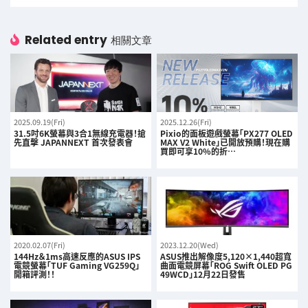
Related entry
相關文章
2025.09.19(Fri)
2025.12.26(Fri)
31.5吋6K螢幕與3合1無線充電器！搶
Pixio的面板遊戲螢幕「PX277 OLED
先直擊 JAPANNEXT 首次發表會
MAX V2 White」已開放預購！現在購
買即可享10%的折…
2020.02.07(Fri)
2023.12.20(Wed)
144Hz＆1ms高速反應的ASUS IPS
ASUS推出解像度5,120×1,440超寬
電競螢幕「TUF Gaming VG259Q」
曲面電競屏幕「ROG Swift OLED PG
開箱評測！！
49WCD」12月22日發售