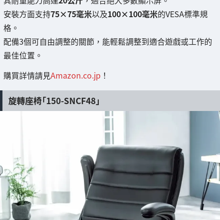
其耐重能力高達
20公斤
，適合絕大多數顯示屏。
安裝方面支持
75×75毫米
以及
100×100毫米
的VESA標準規
格。
配備3個可自由調整的關節，能輕鬆調整到適合遊戲或工作的
最佳位置。
購買詳情請見
Amazon.co.jp
！
旋轉座椅「150-SNCF48」