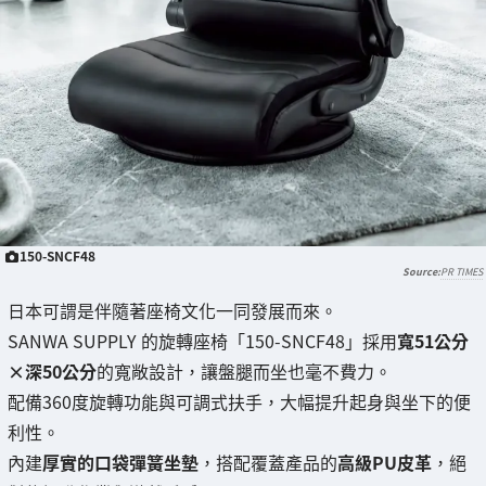
150-SNCF48
PR TIMES
日本可謂是伴隨著座椅文化一同發展而來。
SANWA SUPPLY 的旋轉座椅「150-SNCF48」採用
寬51公分
×深50公分
的寬敞設計，讓盤腿而坐也毫不費力。
配備360度旋轉功能與可調式扶手，大幅提升起身與坐下的便
利性。
內建
厚實的口袋彈簧坐墊
，搭配覆蓋產品的
高級PU皮革
，絕