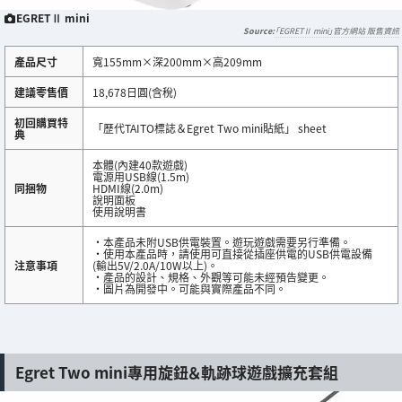
EGRETⅡ mini
「EGRETⅡ mini」官方網站 販售資訊
產品尺寸
寬155mm×深200mm×高209mm
建議零售價
18,678日圓(含稅)
初回購買特
「歷代TAITO標誌＆Egret Two mini貼紙」 sheet
典
本體(內建40款遊戲)
電源用USB線(1.5m)
同捆物
HDMI線(2.0m)
說明面板
使用說明書
・本產品未附USB供電裝置。遊玩遊戲需要另行準備。
・使用本產品時，請使用可直接從插座供電的USB供電設備
注意事項
(輸出5V/2.0A/10W以上)。
・產品的設計、規格、外觀等可能未經預告變更。
・圖片為開發中。可能與實際產品不同。
Egret Two mini專用旋鈕＆軌跡球遊戲擴充套組