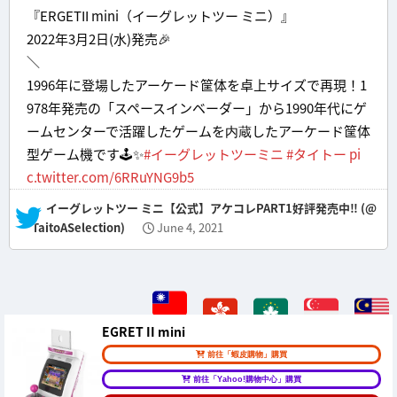
『ERGETII mini（イーグレットツー ミニ）』
2022年3月2日(水)発売🎉
＼
1996年に登場したアーケード筐体を卓上サイズで再現！1
978年発売の「スペースインベーダー」から1990年代にゲ
ームセンターで活躍したゲームを内蔵したアーケード筐体
型ゲーム機です🕹✨
#イーグレットツーミニ
#タイトー
pi
c.twitter.com/6RRuYNG9b5
— イーグレットツー ミニ【公式】アケコレPART1好評発売中‼︎ (@
TaitoASelection)
June 4, 2021
EGRET II mini
前往「蝦皮購物」購買
前往「Yahoo!購物中心」購買