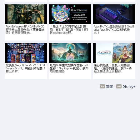
FromSoftware × BANDAI NAMCO
「星之卡比 30周年記念音樂
Apex Pro TKL 最新款登場！SteelS
聯手推出最新作品《艾爾登法
節」在8月11日(四・假日)18時
eries Apex Pro TKL 2023正式推
環》遊玩畫面曝光…
起YouTube Live裡…
出！
北美版Mega Drive Mini 2「SEGA
無限MAP生成型共享世界craft
萊莎的最後一個夏天即將開
Genesis Mini 2」將在日本發售！
生存「Nightingale -夜鶯-」的早
始。《萊莎的鍊金工房 3 ～終
釋出所有…
期登錄開始
結之鍊金術士與秘密…
雷蛇
Disney+