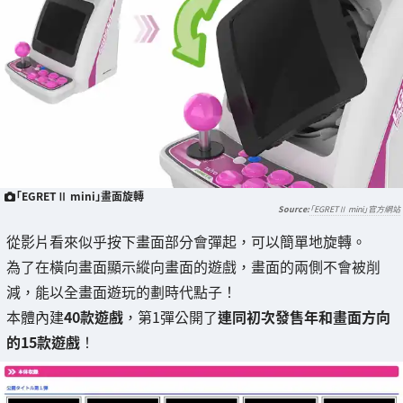
「EGRETⅡ mini」畫面旋轉
「EGRETⅡ mini」官方網站
從影片看來似乎按下畫面部分會彈起，可以簡單地旋轉。
為了在橫向畫面顯示縱向畫面的遊戲，畫面的兩側不會被削
減，能以全畫面遊玩的劃時代點子！
本體內建
40款遊戲
，第1彈公開了
連同初次發售年和畫面方向
的15款遊戲
！