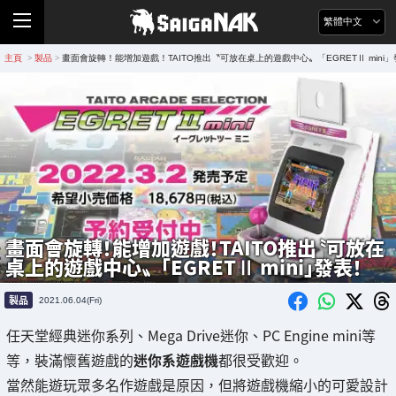
繁體中文
主頁
製品
畫面會旋轉！能增加遊戲！TAITO推出〝可放在桌上的遊戲中心〟「EGRETⅡ mini
>
>
畫面會旋轉！能增加遊戲！TAITO推出〝可放在
桌上的遊戲中心〟「EGRETⅡ mini」發表！
製品
2021.06.04(Fri)
任天堂經典迷你系列、Mega Drive迷你、PC Engine mini等
等，裝滿懷舊遊戲的
迷你系遊戲機
都很受歡迎。
當然能遊玩眾多名作遊戲是原因，但將遊戲機縮小的可愛設計