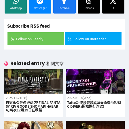
WhatsApp
Messenger
Facebook
Threads
X
Subscribe RSS feed
Follow on Feedly
Follow on Inoreader
Related entry
相關文章
2025.11.21(Fri)
2022.05.18(Wed)
首家永久性週邊商店「FINAL FANTA
Taito新作音樂體感演奏街機「MUSI
SY XIV GOODS SHOP AKIHABAR
C DIVER」開始進行測試！
A」將次12月19日在秋葉…