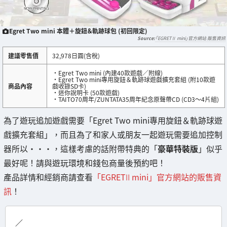
Egret Two mini 本體＋旋鈕＆軌跡球包 (初回限定)
「EGRETⅡ mini」官方網站 販售資訊
建議零售價
32,978日圓(含稅)
・Egret Two mini (內建40款遊戲／附線)
・Egret Two mini專用旋鈕＆軌跡球遊戲擴充套組 (附10款遊
商品內容
戲收錄SD卡)
・迷你說明卡 (50款遊戲)
・TAITO70周年/ZUNTATA35周年紀念原聲帶CD (CD3～4片組)
為了遊玩追加遊戲需要「Egret Two mini專用旋鈕＆軌跡球遊
戲擴充套組」，而且為了和家人或朋友一起遊玩需要追加控制
器所以・・・，這樣考慮的話附帶特典的「
豪華特裝版
」似乎
最好呢！請與遊玩環境和錢包商量後預約吧！
產品詳情和經銷商請查看
「EGRETⅡ mini」官方網站的販售資
訊
！
／