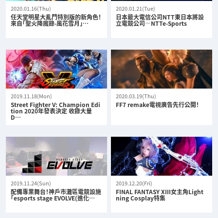
2020.01.16(Thu)
2020.01.21(Tue)
任天堂明星大亂鬥特別版的新角色！
日本最大電信公司NTT東日本將設
來自「聖火降魔錄-風花雪月」…
立電競公司—NTTe-Sports
2019.11.18(Mon)
2020.03.19(Thu)
Street Fighter V: Champion Edi
FF7 remake電視廣告先行公開！
tion 2020年發表決定 收錄大量
D…
2019.11.24(Sun)
2019.12.20(Fri)
配備專業舞台！神戶市灘區電競設施
FINAL FANTASY XIII女主角Light
「esports stage EVOLVE(進化…
ning Cosplay特集