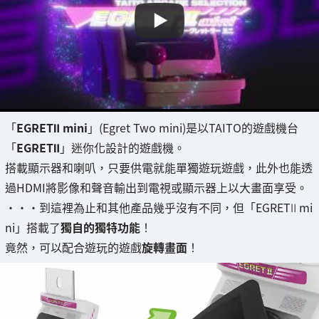
「
EGRETⅡ mini
」(Egret Two mini)是以TAITO的遊戲機台
「
EGRETⅡ
」迷你化設計的遊戲機。
搭載顯示器和喇叭，只要供電就能單獨遊玩遊戲，此外也能透
過HDMI將影像和聲音輸出到電視或顯示器上以大畫面享受。
・・・到這裡為止和其他產品幾乎沒有不同，但「EGRETⅡ mi
ni」搭載了
獨自的獨特功能
！
竟然，可以配合遊玩的遊戲
旋轉畫面
！