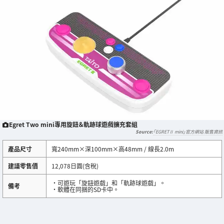
Egret Two mini專用旋鈕＆軌跡球遊戲擴充套組
「EGRETⅡ mini」官方網站 販售資訊
產品尺寸
寬240mm×深100mm×高48mm / 線長2.0m
建議零售價
12,078日圓(含稅)
・可遊玩「旋鈕遊戲」和「軌跡球遊戲」。
備考
・軟體在同捆的SD卡中。