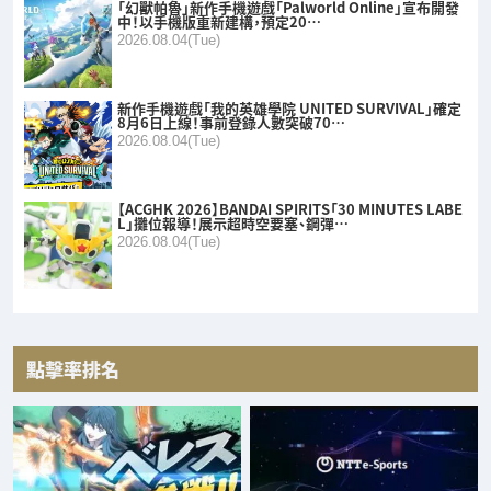
「幻獸帕魯」新作手機遊戲「Palworld Online」宣布開發
中！以手機版重新建構，預定20…
2026.08.04(Tue)
新作手機遊戲「我的英雄學院 UNITED SURVIVAL」確定
8月6日上線！事前登錄人數突破70…
2026.08.04(Tue)
【ACGHK 2026】BANDAI SPIRITS「30 MINUTES LABE
L」攤位報導！展示超時空要塞、鋼彈…
2026.08.04(Tue)
點擊率排名