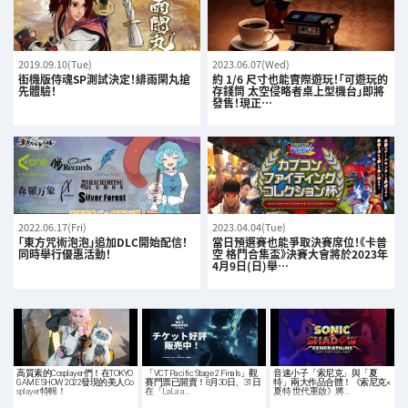
2019.09.10(Tue)
2023.06.07(Wed)
街機版侍魂SP測試決定！緋雨閑丸搶
約 1/6 尺寸也能實際遊玩！「可遊玩的
先體驗！
存錢筒 太空侵略者桌上型機台」即將
發售！現正…
2022.06.17(Fri)
2023.04.04(Tue)
「東方咒術泡泡」追加DLC開始配信！
當日預選賽也能爭取決賽席位！《卡普
同時舉行優惠活動！
空 格鬥合集盃》決賽大會將於2023年
4月9日(日)舉…
高質素的Cosplayer們！在TOKYO
「VCT Pacific Stage 2 Finals」觀
音速小子「索尼克」與「夏
GAME SHOW 2022發現的美人Co
賽門票已開賣！8月30日、31日
特」兩大作品合體！《索尼克×
splayer特輯！
在「LaLa a…
夏特 世代重啟》將…