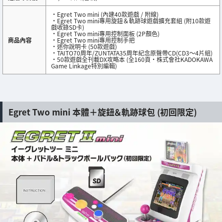
・Egret Two mini (內建40款遊戲 / 附線)
・Egret Two mini專用旋鈕＆軌跡球遊戲擴充套組 (附10款遊
戲收錄SD卡)
・Egret Two mini專用控制面板 (2P顏色)
商品內容
・Egret Two mini專用控制手把
・迷你說明卡 (50款遊戲)
・TAITO70周年/ZUNTATA35周年紀念原聲帶CD(CD3～4片組)
・50款遊戲全刊載DX攻略本 (全160頁・株式會社KADOKAWA
Game Linkage特別編輯)
Egret Two mini 本體＋旋鈕＆軌跡球包 (初回限定)