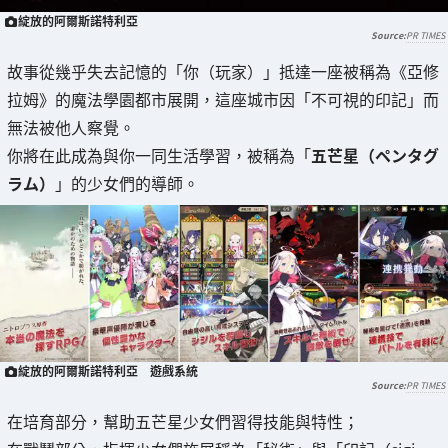
綻放的阿爾斯諾特利亞
PR TIMES
故事從幾乎失去記憶的「你（玩家）」抵達一座被稱為《亞修
拉姆》的魔法學園都市展開，這座城市因「不可視的印記」而
無法被他人察覺。
你將在此成為與你一同生活學習，被稱為「
五芒星（ペンタグ
ラム）
」的少女們的導師。
綻放的阿爾斯諾特利亞 遊戲系統
PR TIMES
在培育部分，幫助五芒星少女們習得技能與特性；