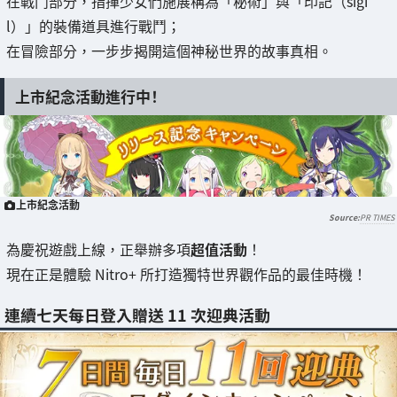
在戰鬥部分，指揮少女們施展稱為「秘術」與「印記（sigi
l）」的裝備道具進行戰鬥；
在冒險部分，一步步揭開這個神秘世界的故事真相。
上市紀念活動進行中！
上市紀念活動
PR TIMES
為慶祝遊戲上線，正舉辦多項
超值活動
！
現在正是體驗 Nitro+ 所打造獨特世界觀作品的最佳時機！
連續七天每日登入贈送 11 次迎典活動