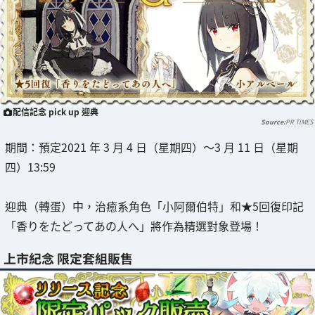
配信記念 pick up 迎典
PR TIMES
期間：預定2021 年 3 月 4 日（星期四）～3 月 11 日（星期
四）13:59
迎典（轉蛋）中，治癒系角色「小阿爾伯特」和★5回復印記
「香りをたどってあの人へ」將作為精選對象登場！
上市紀念 限定套組販售