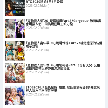
RTX 5050將於3月6日登場
2026.02.23(Mon)
「魔物獵人祭'26」現場報導Part.3！Gorgeous、徳田D與
會場獵人們一同挑戰歷戰王鎖刃龍
2026.02.22(Sun)
「魔物獵人嘉年華'26」現場報導 Part.2！精緻還原的裝備
展示登場
2026.02.22(Sun)
「魔物獵人嘉年華'26」現場報導Part.1！等身大努・艾格
德拉與魔物足跡帶來滿滿臨場感
2026.02.22(Sun)
【TGS2026】「藍色星原：旅謠」展區現場報導！搶先試玩
與人氣角色扮演者登場
2026.02.22(Sun)