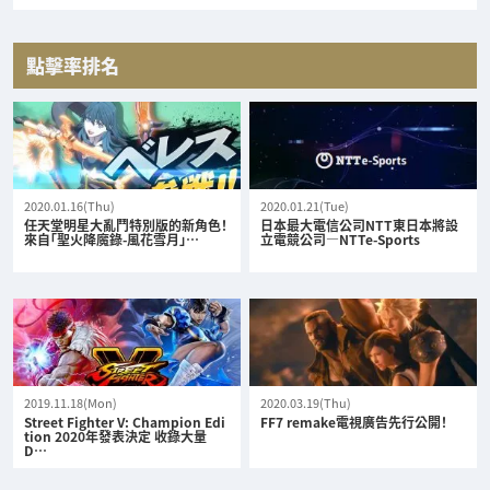
點擊率排名
2020.01.16(Thu)
2020.01.21(Tue)
任天堂明星大亂鬥特別版的新角色！
日本最大電信公司NTT東日本將設
來自「聖火降魔錄-風花雪月」…
立電競公司—NTTe-Sports
2019.11.18(Mon)
2020.03.19(Thu)
Street Fighter V: Champion Edi
FF7 remake電視廣告先行公開！
tion 2020年發表決定 收錄大量
D…