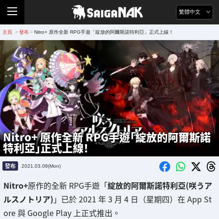
繁體中文
主頁
發布
Nitro+ 原作全新 RPG手遊「綻放的阿爾斯諾特利亞」正式上線！
>
>
Nitro+ 原作全新 RPG手遊「綻放的阿爾斯諾
特利亞」正式上線！
發布
2021.03.08(Mon)
Nitro+
原作的全新 RPG手遊「
綻放的阿爾斯諾特利亞(咲うア
ルスノトリア)
」已於 2021 年 3 月 4 日（星期四）在 App St
ore 與 Google Play 上正式推出。