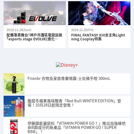
2019.11.24(Sun)
2019.12.20(Fri)
配備專業舞台！神戶市灘區電競設施
FINAL FANTASY XIII女主角Light
「esports stage EVOLVE(進化…
ning Cosplay特集
Frienbr 衣物及家居香薰噴霧-土佐佛手柑 300mL
酸甜冬蘋果風味飄香「Red Bull WINTER EDITION」登
場！10月28日起限定發售！
伊藤園能量飲料「VITAMIN POWER GO！」推出加強維他
命B群成分的新產品「VITAMIN POWER GO ! SUPER
BBB」！