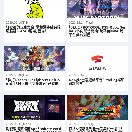
2019.05.10(Fri)
2023.12.14(Thu)
想變強的玩家集合！電競選手練習環
「BLUE PROTOCOL」PS5、Xbox Ser
境服務「GESHI道場」登場！
ies X|S向配信開始、跨平台save・跨
平台play對應
2025.06.06(Fri)
2019.06.07(Fri)
「快打6 Years 1-2 Fighters Editio
Google雲端遊戲平台「Stadia」詳細
n」6月5日上市！「艾蓮娜」也已發佈
資訊公布
2025.03.31(Mon)
2019.08.29(Thu)
對戰型搞笑接龍App「Bokete Battl
傑洛&傑洛系列全作品集於一體「洛