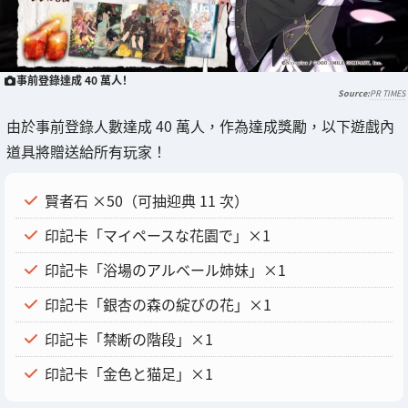
事前登錄達成 40 萬人！
PR TIMES
由於事前登錄人數達成 40 萬人，作為達成獎勵，以下遊戲內
道具將贈送給所有玩家！
賢者石 ×50（可抽迎典 11 次）
印記卡「マイペースな花園で」×1
印記卡「浴場のアルベール姉妹」×1
印記卡「銀杏の森の綻びの花」×1
印記卡「禁断の階段」×1
印記卡「金色と猫足」×1