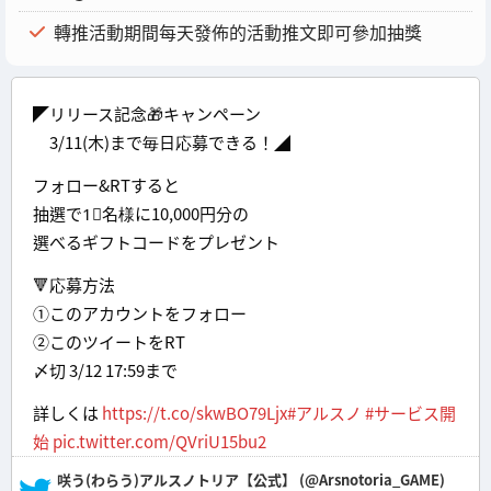
轉推活動期間每天發佈的活動推文即可參加抽獎
◤リリース記念🎁キャンペーン
3/11(木)まで毎日応募できる！◢
フォロー&RTすると
抽選で1⃣名様に10,000円分の
選べるギフトコードをプレゼント
🔻応募方法
①このアカウントをフォロー
②このツイートをRT
〆切 3/12 17:59まで
詳しくは
https://t.co/skwBO79Ljx
#アルスノ
#サービス開
始
pic.twitter.com/QVriU15bu2
— 咲う(わらう)アルスノトリア【公式】 (@Arsnotoria_GAME)