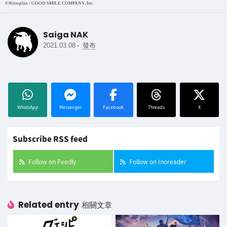
©Nitroplus / GOOD SMILE COMPANY, Inc.
Saiga NAK
-
2021.03.08
發布
WhatsApp
Messenger
Facebook
Threads
X
Subscribe RSS feed
Follow on Feedly
Follow on Inoreader
Related entry
相關文章