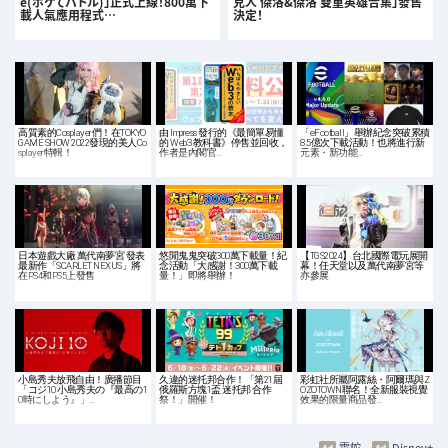
e(ボケてバトル)」正式上線！800萬下
克人 傑洛&傑洛 雙重英雄合集」發售
載人氣應用程式…
決定！
高質素的Cosplayer們！在TOKYO
由 Impress 發行的《最簡單易懂
「eFootball」舉辦紀念突破累積
GAME SHOW 2022發現的美人Co
的 Web3 教科書》停售並回收，
8.5億次下載活動！也將進行新
splayer特輯！
作者是內閣官…
元素・新功能…
日本遊戲大廠 萬代南夢宮 發表
悠閒鬼鬼突破300萬下載量！紀
【TGS2024】台北國際電玩展開
最新作「SCARLET NEXUS」將
念活動「大感謝！300萬下載
幕！任天堂以及萬代南夢宮等
在PS4和PS5上發售
量！」即將舉辦！
亦參展
小島秀夫放飛自由！廣播節目
久違的迷托邦合作！「第21屆
彩虹社所屬阿露絲・阿爾瑪與Z
「コジ10 小島秀夫の『最高の1
俄羅斯方塊1盃 迷托邦 合作
OZOTOWN聯名！全新服裝視覺
0時にしよう』」…
祭！」開催！
效果的限量商品發…
雷蛇
Disney+