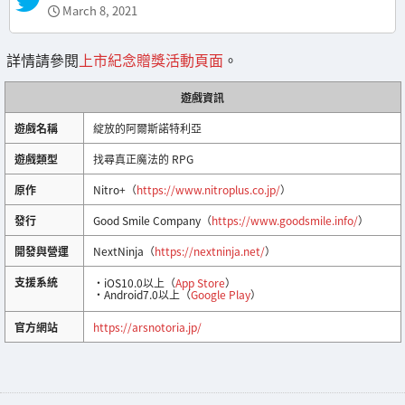
March 8, 2021
詳情請參閱
上市紀念贈獎活動頁面
。
遊戲資訊
遊戲名稱
綻放的阿爾斯諾特利亞
遊戲類型
找尋真正魔法的 RPG
原作
Nitro+（
https://www.nitroplus.co.jp/
）
發行
Good Smile Company（
https://www.goodsmile.info/
）
開發與營運
NextNinja（
https://nextninja.net/
）
支援系統
・iOS10.0以上（
App Store
）
・Android7.0以上（
Google Play
）
官方網站
https://arsnotoria.jp/