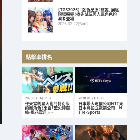
【TGS2026】「藍色星原：旅謠」展區
現場報導！搶先試玩與人氣角色扮
演者登場
2026.02.22(Sun)
點擊率排名
2020.01.16(Thu)
2020.01.21(Tue)
任天堂明星大亂鬥特別版
日本最大電信公司NTT東
的新角色！來自「聖火降魔
日本將設立電競公司—N
錄-風花雪月」…
TTe-Sports