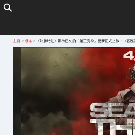
主頁
>
發布
>
《決勝時刻》期待已久的「第三賽季」更新正式上線！《戰區