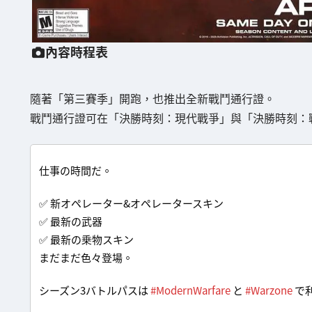
內容時程表
隨著「第三賽季」開跑，也推出全新戰鬥通行證。
戰鬥通行證可在「決勝時刻：現代戰爭」與「決勝時刻：
仕事の時間だ。
✅ 新オペレーター&オペレータースキン
✅ 最新の武器
✅ 最新の乗物スキン
まだまだ色々登場。
シーズン3バトルパスは
#ModernWarfare
と
#Warzone
で