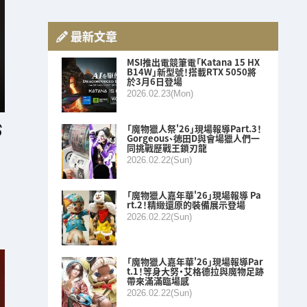
最新文章
MSI推出電競筆電「Katana 15 HX
B14W」新型號！搭載RTX 5050將
於3月6日登場
2026.02.23(Mon)
「魔物獵人祭'26」現場報導Part.3！
Gorgeous、徳田D與會場獵人們一
同挑戰歷戰王鎖刃龍
2026.02.22(Sun)
「魔物獵人嘉年華'26」現場報導 Pa
rt.2！精緻還原的裝備展示登場
2026.02.22(Sun)
「魔物獵人嘉年華'26」現場報導Par
t.1！等身大努・艾格德拉與魔物足跡
帶來滿滿臨場感
2026.02.22(Sun)