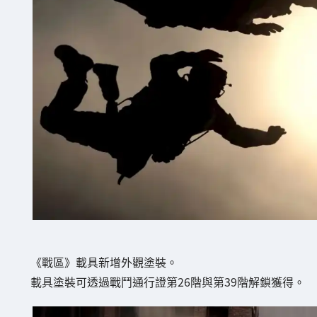
《戰區》載具新增外觀塗裝。
載具塗裝可透過戰鬥通行證第26階與第39階解鎖獲得。