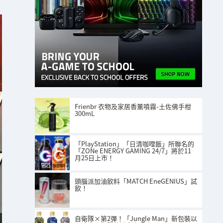
Frienbr 衣物及家居香薰噴霧-土佐佛手柑
300mL
「PlayStation」「日清咖哩飯」所聯名的
「ZONe ENERGY GAMING 24/7」將於11
月25日上市！
頭腦派加油飲料「MATCH EneGENIUS」試
飲！
自衛隊×第2彈！「Jungle Man」新包裝以