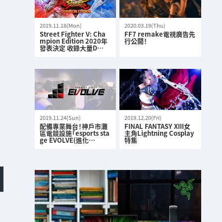
2019.11.18(Mon)
2020.03.19(Thu)
Street Fighter V: Cha
FF7 remake電視廣告先
mpion Edition 2020年
行公開！
發表決定 收錄大量D…
2019.11.24(Sun)
2019.12.20(Fri)
配備專業舞台！神戶市灘
FINAL FANTASY XIII女
區電競設施「esports sta
主角Lightning Cosplay
ge EVOLVE(進化…
特集