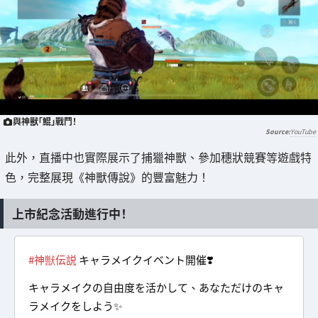
與神獸「鯤」戰鬥！
YouTube
此外，直播中也實際展示了捕獵神獸、參加穗狀競賽等遊戲特
色，完整展現《神獸傳說》的豐富魅力！
上市紀念活動進行中！
#神獣伝説
キャラメイクイベント開催❣️
キャラメイクの自由度を活かして、あなただけのキャ
ラメイクをしよう✨