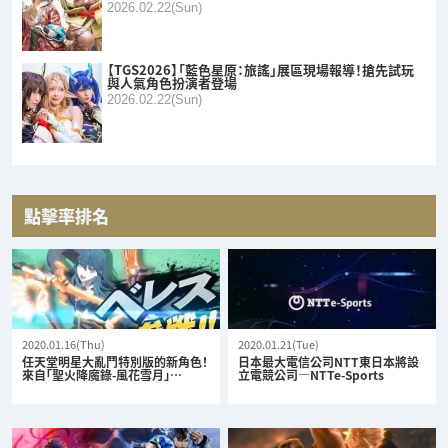
2026.02.22(Sun)
【TGS2026】「藍色星原：旅謠」展區現場報導！搶先試玩
與人氣角色扮演者登場
2026.02.22(Sun)
點擊率排名
2020.01.16(Thu)
2020.01.21(Tue)
任天堂明星大亂鬥特別版的新角色！
日本最大電信公司NTT東日本將設
來自「聖火降魔錄-風花雪月」…
立電競公司—NTTe-Sports