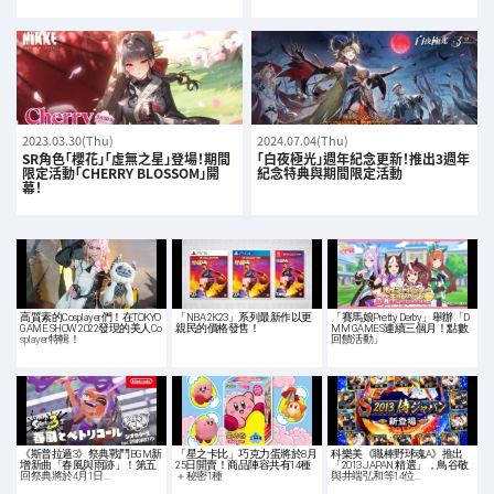
2023.03.30(Thu)
2024.07.04(Thu)
SR角色「櫻花」「虛無之星」登場！期間
「白夜極光」週年紀念更新！推出3週年
限定活動「CHERRY BLOSSOM」開
紀念特典與期間限定活動
幕！
高質素的Cosplayer們！在TOKYO
「NBA 2K23」系列最新作以更
「賽馬娘Pretty Derby」舉辦「D
GAME SHOW 2022發現的美人Co
親民的價格發售！
MM GAMES連續三個月！點數
splayer特輯！
回饋活動」
《斯普拉遁3》祭典戰鬥BGM新
「星之卡比」巧克力蛋將於8月
科樂美《職棒野球魂A》推出
增新曲「春風與雨跡」！第五
25日開賣！商品陣容共有14種
「2013 JAPAN 精選」，鳥谷敬
回祭典將於4月1日…
＋秘密1種
與井端弘和等14位…