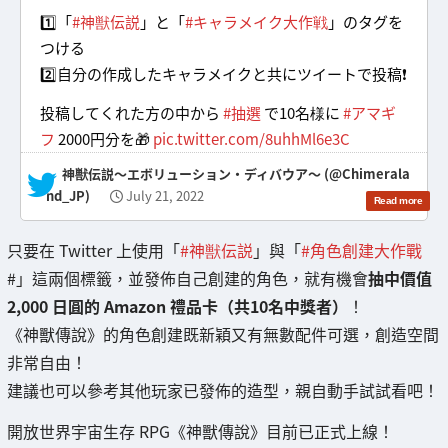
1️⃣「
#神獣伝説
」と「
#キャラメイク大作戦
」のタグを
つける
2️⃣自分の作成したキャラメイクと共にツイートで投稿❗️
投稿してくれた方の中から
#抽選
で10名様に
#アマギ
フ
2000円分を🎁
pic.twitter.com/8uhhMl6e3C
— 神獣伝説〜エボリューション・ディバウア〜 (@Chimerala
nd_JP)
July 21, 2022
只要在 Twitter 上使用「
#神獣伝説
」與「
#角色創建大作戰
#」這兩個標籤，並發佈自己創建的角色，就有機會
抽中價值
2,000 日圓的 Amazon 禮品卡（共10名中獎者）
！
《神獸傳說》的角色創建既新穎又有無數配件可選，創造空間
非常自由！
建議也可以參考其他玩家已發佈的造型，親自動手試試看吧！
開放世界宇宙生存 RPG《神獸傳說》目前已正式上線！