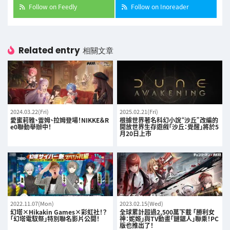
Follow on Feedly
Follow on Inoreader
Related entry
相關文章
2024.03.22(Fri)
2025.02.21(Fri)
愛蜜莉雅、雷姆、拉姆登場！NIKKE＆R
根據世界著名科幻小說“沙丘”改編的
e0聯動舉辦中！
開放世界生存遊戲「沙丘：覺醒」將於5
月20日上市
2022.11.07(Mon)
2023.02.15(Wed)
幻塔×Hikakin Games×彩虹社！？
全球累計超過2,500萬下載 「勝利女
「幻塔電馭祭」特別聯名影片公開！
神：妮姬」與TV動畫「鏈鋸人」聯乘！PC
版也推出了！