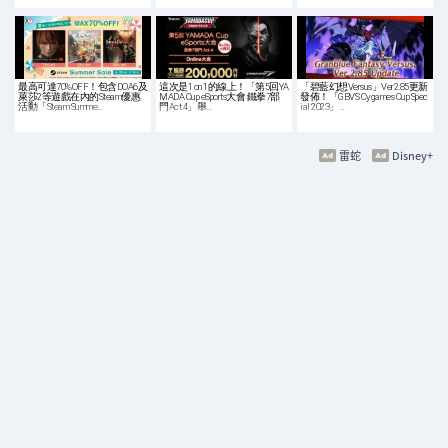
最高可達70%OFF！包含DOA6及
這次是1 on 1的線上！「第5回YA
「碧藍幻想Versus」Ver2.85更新
萊莎2等遊戲在內的Steam優惠
MADA Cup eSports大會 鐵拳7部
發佈！「GBVS Cygames Cup Spec
活動「Steam Summe…
門Act.4」舉…
ial 2023」…
雷蛇
Disney+