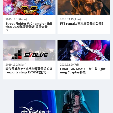
2019.11.18(Mon)
2020.03.19(Thu)
Street Fighter V: Champion Edi
FF7 remake電視廣告先行公開！
tion 2020年發表決定 收錄大量
D…
2019.11.24(Sun)
2019.12.20(Fri)
配備專業舞台！神戶市灘區電競設施
FINAL FANTASY XIII女主角Light
「esports stage EVOLVE(進化…
ning Cosplay特集