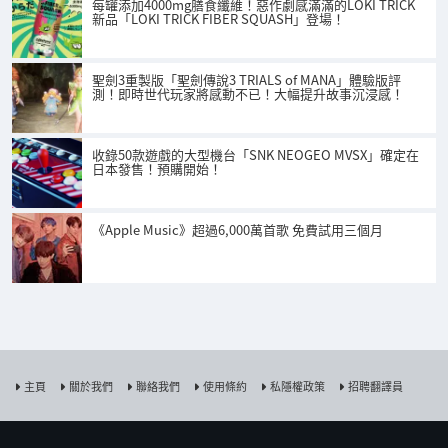
每罐添加4000mg膳食纖維！惡作劇感滿滿的LOKI TRICK
新品「LOKI TRICK FIBER SQUASH」登場！
聖劍3重製版「聖劍傳說3 TRIALS of MANA」體驗版評
測！即時世代玩家將感動不已！大幅提升故事沉浸感！
收錄50款遊戲的大型機台「SNK NEOGEO MVSX」確定在
日本發售！預購開始！
《Apple Music》超過6,000萬首歌 免費試用三個月
主頁
關於我們
聯絡我們
使用條約
私隱權政策
招聘翻譯員