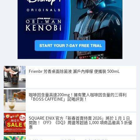
Frienbr 芳香桌面除菌液 瀨戶內檸檬 便攜裝 500mL
咖啡因含量高達200mg！擁有驚人咖啡因含量的三得利
「BOSS CAFFEINE」試喝評測！
SQUARE ENIX 官方「新春首賣特賣 2026」將於 1 月 1 日
開跑！《FF》《DQ》周邊等超過 1,000 項商品最高 5 折優
惠