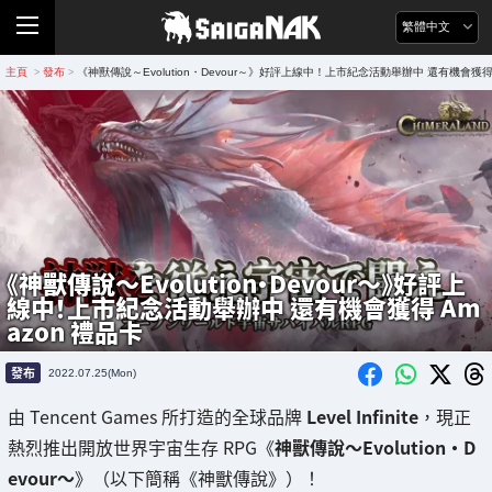
繁體中文
主頁
發布
《神獸傳說～Evolution・Devour～》好評上線中！上市紀念活動舉辦中 還有機會獲得 
>
>
《神獸傳說～Evolution・Devour～》好評上
線中！上市紀念活動舉辦中 還有機會獲得 Am
azon 禮品卡
發布
2022.07.25(Mon)
由 Tencent Games 所打造的全球品牌
Level Infinite
，現正
熱烈推出開放世界宇宙生存 RPG《
神獸傳說～Evolution・D
evour～
》（以下簡稱《神獸傳說》）！