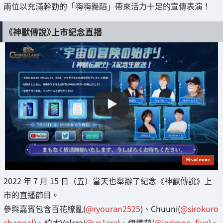
兩位以充滿幹勁的「嗨嗨舞蹈」帶來活力十足的宣傳表演！
《神獸傳說》上市紀念直播
2022 年 7 月 15 日（五）當天也舉辦了紀念《神獸傳說》上
市的直播節目。
參與嘉賓包含百花繚亂(
@ryouran2525
)、Chuuni(
@sirokuro
channel
)、柏木Velcra(
@ve1cra
)、伊織萌(
@iorimoe_five
)、