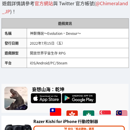
遊戲詳情請參考
官方網站
與 Twitter 官方帳號(
@Chimeraland
_JP
)！
遊戲資訊
名稱
神獸傳說～Evolution・Devour～
發行日期
2022年7月15日（五）
遊戲類型
開放世界宇宙生存 RPG
平台
iOS/Android/PC/Steam
妄想山海：乾坤
Razer Kishi for iPhone 行動控制器
前往「蝦皮購物」購買