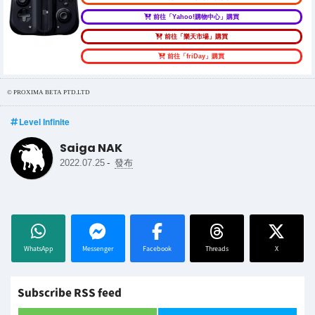
前往「Yahoo!購物中心」購買
前往「樂天市場」購買
前往「friDay」購買
© PROXIMA BETA PTD.LTD
Level Infinite
Saiga NAK
-
2022.07.25
發布
WhatsApp
Messenger
Facebook
Threads
X
Subscribe RSS feed