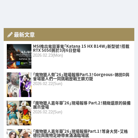
最新文章
MSI推出電競筆電「Katana 15 HX B14W」新型號！搭載
RTX 5050將於3月6日登場
2026.02.23(Mon)
「魔物獵人祭'26」現場報導Part.3！Gorgeous、徳田D與
會場獵人們一同挑戰歷戰王鎖刃龍
2026.02.22(Sun)
「魔物獵人嘉年華'26」現場報導 Part.2！精緻還原的裝備
展示登場
2026.02.22(Sun)
「魔物獵人嘉年華'26」現場報導Part.1！等身大努・艾格
德拉與魔物足跡帶來滿滿臨場感