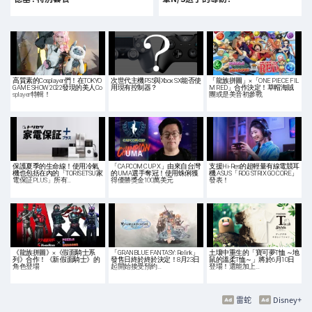
高質素的Cosplayer們！在TOKYO
次世代主機PS5與Xbox SX能否使
「龍族拼圖」×「ONE PIECE FIL
GAME SHOW 2022發現的美人Co
用現有控制器？
M RED」合作決定！草帽海賊
splayer特輯！
團或是美音初參戰
保護夏季的生命線！使用冷氣
「CAPCOM CUP X」由來自台灣
支援Hi-Res的超輕量有線電競耳
機也包括在內的「TORISETSU家
的UMA選手奪冠！使用蛛俐獲
機 ASUS「ROG STRIX GO CORE」
電保証PLUS」所有…
得優勝獎金100萬美元
發表！
《龍族拼圖》×《假面騎士系
「GRANBLUE FANTASY: Relink」
土壤中重生的「寶可夢T恤 ～地
列》合作！《新·假面騎士》的
發售日終於終於決定！8月23日
鼠的溫柔T恤～」將於6月10日
角色登場
起開始接受預約…
登場！還能加上…
雷蛇
Disney+