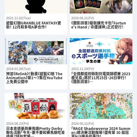
2021.11.02(Tue)
2020.08.21(Fri)
碧藍幻想GRANBLUE FANTASY更
《闇影詩章》最新擴充卡包「Fortun
新！ 12月和多啦A夢合作！
e's Hand / 命運諸神」正式發行！
2024.01.09(Tue)
2023.11.24(Fri)
預習《Relink》！動畫《碧藍幻想 The
「全國都道府縣對抗電競錦標賽 2023
Animation》第1～7集在YouTube
鹿兒島」將於11月25日、26日舉行！
上免費公開中
《闇影詩章》…
2024.08.23(Fri)
2024.06.21(Fri)
日本肯德基與賽馬娘Pretty Derby
「RAGE Shadowverse 2024 Summ
聯名活動「今天，要不要和賽馬娘吃肯
er」總決賽活動報導！還有第 30 屆冠
德基？特別套餐…
軍N/S選手的專訪！