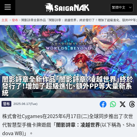
繁體中文
主頁
發布
闇影詩章全新作品「闇影詩章：凌越世界」終於發行了！增加了超級進化、額外PP等
>
>
闇影詩章全新作品「闇影詩章：凌越世界」終於
發行了！增加了超級進化、額外PP等大量新系
統
發布
2025.06.17(Tue)
株式會社Cygames在2025年6月17日(二)全球同步推出了次世
代智慧型手機卡牌遊戲「
闇影詩章：凌越世界
(以下稱為、Sha
dova WB)」。