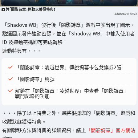
與「闇影詩章」連動以獲得特典！
PR TIMES
「Shadova WB」發行後「闇影詩章」遊戲中就出現了圖示。
點選圖示發佈連動密碼，並在「Shadova WB」中輸入使用者
ID 及連動密碼即可完成轉移！
連動特典有・・・
「闇影詩章：凌越世界」傳說揭幕卡包兌換券2張
「闇影詩章」稱號
解鎖在「闇影詩章：凌越世界」中查看「闇影詩章」
戰鬥記錄的功能
・・・除了以上特典之外，還將根據您的「闇影詩章」遊戲和
收藏狀態獲得特典。
有關轉移方法與特典的詳細資訊，請上
「闇影詩章」官方網站