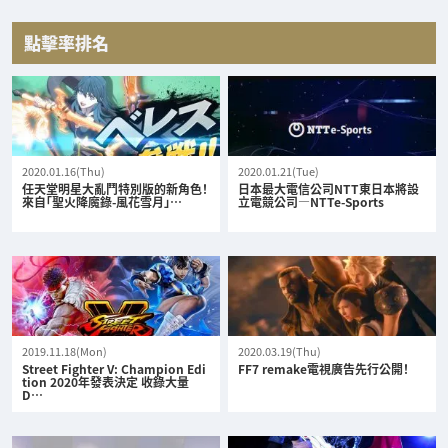
點擊率排名
2020.01.16(Thu)
2020.01.21(Tue)
任天堂明星大亂鬥特別版的新角色！
日本最大電信公司NTT東日本將設
來自「聖火降魔錄-風花雪月」…
立電競公司—NTTe-Sports
2019.11.18(Mon)
2020.03.19(Thu)
Street Fighter V: Champion Edi
FF7 remake電視廣告先行公開！
tion 2020年發表決定 收錄大量
D…