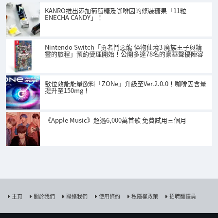
KANRO推出添加葡萄糖及咖啡因的條裝糖果「11粒
ENECHA CANDY」！
Nintendo Switch「勇者鬥惡龍 怪物仙境3 魔族王子與精
靈的旅程」預約受理開始！公開多達78名的豪華聲優陣容
數位效能能量飲料「ZONe」升級至Ver.2.0.0！咖啡因含量
提升至150mg！
《Apple Music》超過6,000萬首歌 免費試用三個月
主頁
關於我們
聯絡我們
使用條約
私隱權政策
招聘翻譯員