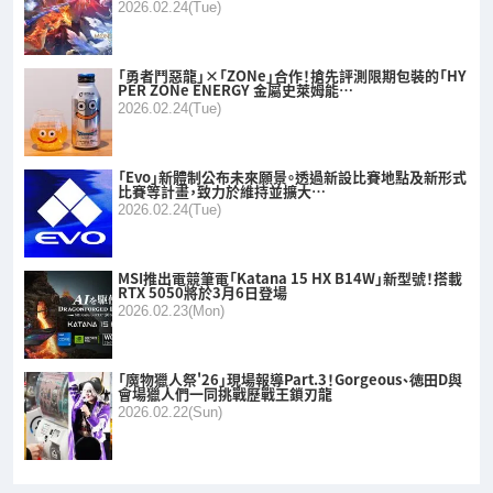
2026.02.24(Tue)
「勇者鬥惡龍」×「ZONe」合作！搶先評測限期包裝的「HY
PER ZONe ENERGY 金屬史萊姆能…
2026.02.24(Tue)
「Evo」新體制公布未來願景。透過新設比賽地點及新形式
比賽等計畫，致力於維持並擴大…
2026.02.24(Tue)
MSI推出電競筆電「Katana 15 HX B14W」新型號！搭載
RTX 5050將於3月6日登場
2026.02.23(Mon)
「魔物獵人祭'26」現場報導Part.3！Gorgeous、徳田D與
會場獵人們一同挑戰歷戰王鎖刃龍
2026.02.22(Sun)