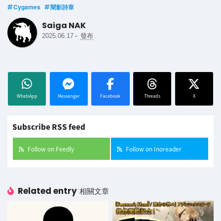
Cygames
闇影詩章
Saiga NAK
-
2025.06.17
發布
WhatsApp
Messenger
Facebook
Threads
X
Subscribe RSS feed
Follow on Feedly
Follow on Inoreader
Related entry
相關文章