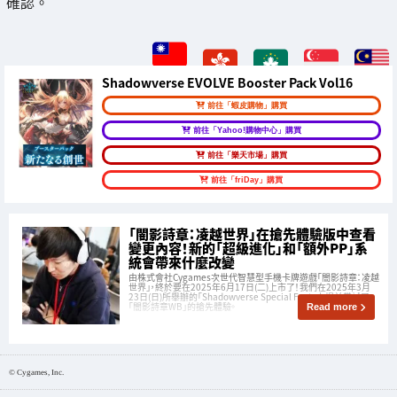
確認。
Shadowverse EVOLVE Booster Pack Vol16
前往「蝦皮購物」購買
前往「Yahoo!購物中心」購買
前往「樂天市場」購買
前往「friDay」購買
「闇影詩章：凌越世界」在搶先體驗版中查看
變更內容！新的「超級進化」和「額外PP」系
統會帶來什麼改變
由株式會社Cygames次世代智慧型手機卡牌遊戲「闇影詩章：凌越
世界」，終於要在2025年6月17日(二)上市了！我們在2025年3月
23日(日)所舉辦的「Shadowverse Special Fest」上提前嘗試了
「闇影詩章WB」的搶先體驗。
Read more
© Cygames, Inc.