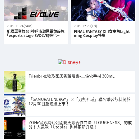
2019.11.24(Sun)
2019.12.20(Fri)
配備專業舞台！神戶市灘區電競設施
FINAL FANTASY XIII女主角Light
「esports stage EVOLVE(進化…
ning Cosplay特集
Frienbr 衣物及家居香薰噴霧-土佐佛手柑 300mL
「SAMURAI ENERGY」×「刀劍神域」聯名罐裝飲料將於
12月30日起陸續上市！
ZONe官方網站公開賽馬娘合作口味「TOUGHNESS」的成
分！人氣款「Utopia」也將更新升級！