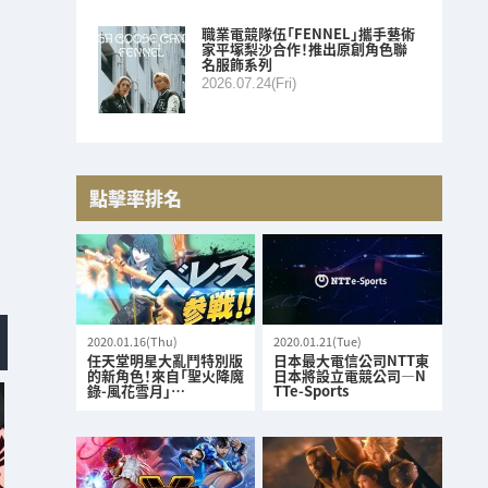
職業電競隊伍「FENNEL」攜手藝術
家平塚梨沙合作！推出原創角色聯
名服飾系列
2026.07.24(Fri)
點擊率排名
2020.01.16(Thu)
2020.01.21(Tue)
任天堂明星大亂鬥特別版
日本最大電信公司NTT東
的新角色！來自「聖火降魔
日本將設立電競公司—N
錄-風花雪月」…
TTe-Sports