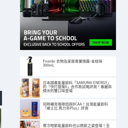
Frienbr 衣物及家居香薰噴霧-金桂味
300mL
日本國產能量飲料「SAMURAI ENERGY」
的「快打旋風6」合作款試喝評測！春麗與
傑米的雙口味登場
同時補充咖啡因與BCAA！台灣能量飲料
「維士比 馬力夯Plus」評測
寒冷時節能量飲料也以熱飲之姿登場！全