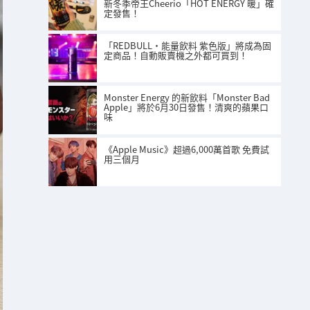
新冬季帝王Cheerio「HOT ENERGY 暖」確
定發售！
「REDBULL・能量飲料 紫色版」將成為固
定商品！自動販賣機之外都可買到！
Monster Energy 的新飲料「Monster Bad
Apple」將於6月30日發售！清爽的蘋果口
味
《Apple Music》超過6,000萬首歌 免費試
用三個月