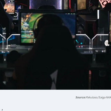
Pakutaso/Saiga NA
」，