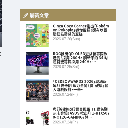
最新文章
Ginza Cozy Corner推出「Pokém
on Pokopia」迷你蛋糕！還有以百
變怪為靈感的蛋糕
2026.07.26(Sun)
ROG推出QD-OLED遊戲螢幕兩款
產品！採用 280Hz 刷新率的 34 吋
超寬螢幕與採用 240Hz …
2026.07.25(Sat)
「CEDEC AWARDS 2026」現場報
導！《咚奇剛 蕉力全開》將「破壞」融
入遊戲設計，一舉…
2026.07.24(Fri)
與《英雄聯盟》世界冠軍 T1 聯名顯
示卡登場！ASUS 推出「T1-RTX507
0-O12G-GAMING」與…
2026.07.24(Fri)