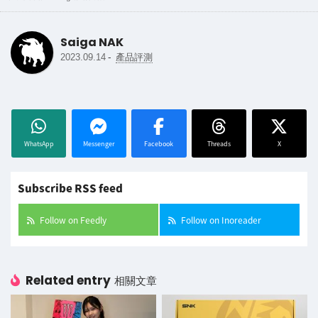
Saiga NAK
-
2023.09.14
產品評測
WhatsApp
Messenger
Facebook
Threads
X
Subscribe RSS feed
Follow on Feedly
Follow on Inoreader
Related entry
相關文章