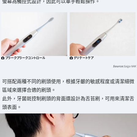
螢幕為觸控式設計，因此可以單手輕鬆操作。
プラークプラークコントロール
デリケートケア
Saiga NAK
可搭配兩種不同的刷頭使用，根據牙齦的敏感程度或清潔細微
區域來選擇合適的刷頭。
此外，牙菌斑控制刷頭的背面還設計為舌苔刷，可用來清潔舌
頭表面。