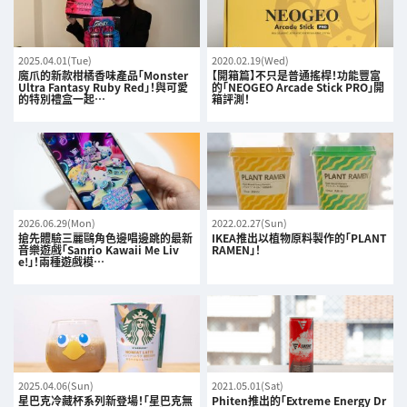
2025.04.01(Tue)
2020.02.19(Wed)
魔爪的新款柑橘香味產品「Monster
【開箱篇】不只是普通搖桿！功能豐富
Ultra Fantasy Ruby Red」！與可愛
的「NEOGEO Arcade Stick PRO」開
的特別禮盒一起…
箱評測！
2026.06.29(Mon)
2022.02.27(Sun)
搶先體驗三麗鷗角色邊唱邊跳的最新
IKEA推出以植物原料製作的「PLANT
音樂遊戲「Sanrio Kawaii Me Liv
RAMEN」！
e!」！兩種遊戲模…
2025.04.06(Sun)
2021.05.01(Sat)
星巴克冷藏杯系列新登場！「星巴克無
Phiten推出的「Extreme Energy Dr