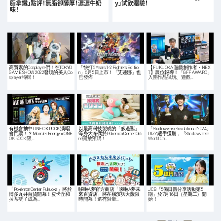
脂拿鐵」點評！無脂卻醇厚！濃濃牛奶
y」試飲體驗！
味！
高質素的Cosplayer們！在TOKYO
「快打6 Years 1-2 Fighters Editio
【FUKUOKA 遊戲創作者・NEX
GAME SHOW 2022發現的美人Co
n」6月5日上市！「艾蓮娜」也
T】展位報導！「GFF AWARD」
splayer特輯！
已發佈
入圍作品試玩、遊戲…
有機會抽中 ONE OK ROCK 演唱
以最高科技製成的「多邊獸」
「Shadowverse Invitational 2024」
會門票！？Monster Energy × ONE
等身大布偶於Pokemon Center Onli
RIZA選手獲勝，「Shadowverse
OK ROCK 限…
ne開放預購！
World Ch…
「Pokémon Center Fukuoka」將於
哆啦A夢官方商店「哆啦A夢未
JCB「5億日圓分享活動第5
博多丸井百貨開幕！皮卡丘和
來百貨店」將在橫濱與大阪限
期」於7月16日（星期二）開
拉蒂雙子成為…
時開幕！還有限量…
始！