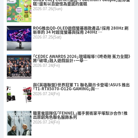
糕！還有以百變怪為靈感的蛋糕
2026.07.26(Sun)
ROG推出QD-OLED遊戲螢幕兩款產品！採用 280Hz 刷
新率的 34 吋超寬螢幕與採用 240Hz …
2026.07.25(Sat)
「CEDEC AWARDS 2026」現場報導！《咚奇剛 蕉力全開》
將「破壞」融入遊戲設計，一舉…
2026.07.24(Fri)
與《英雄聯盟》世界冠軍 T1 聯名顯示卡登場！ASUS 推出
「T1-RTX5070-O12G-GAMING」與…
2026.07.24(Fri)
職業電競隊伍「FENNEL」攜手藝術家平塚梨沙合作！推
出原創角色聯名服飾系列
2026.07.24(Fri)