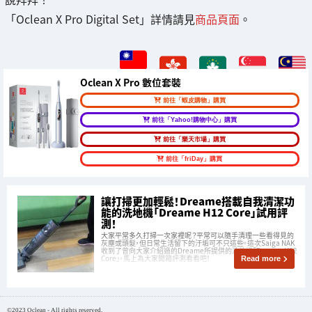
「Oclean X Pro Digital Set」詳情請見
商品頁面
。
Oclean X Pro 數位套裝
前往「蝦皮購物」購買
前往「Yahoo!購物中心」購買
前往「樂天市場」購買
前往「friDay」購買
讓打掃更加輕鬆！Dreame搭載自我清潔功
能的洗地機「Dreame H12 Core」試用評
測！
大家平常多久打掃一次家裡呢？平常可以隨手清理一些看得見的
灰塵或頭髮，但日常生活留下的汙垢可不只這些。這次Saiga NAK
收到了曾向大家介紹過的Dreame所提供的洗地機「Dreame H12
Core」，馬上為大家開箱評測看看吧！
Read more
©2023 Oclean - All rights reserved.