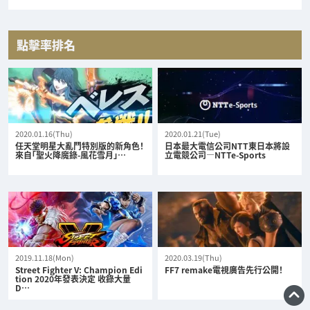
點擊率排名
2020.01.16(Thu)
2020.01.21(Tue)
任天堂明星大亂鬥特別版的新角色！
日本最大電信公司NTT東日本將設
來自「聖火降魔錄-風花雪月」…
立電競公司—NTTe-Sports
2019.11.18(Mon)
2020.03.19(Thu)
Street Fighter V: Champion Edi
FF7 remake電視廣告先行公開！
tion 2020年發表決定 收錄大量
D…