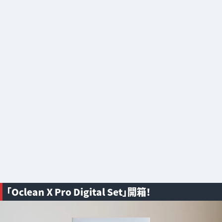
「Oclean X Pro Digital Set」開箱！