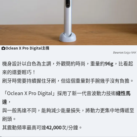
Oclean X Pro Digital主機
Saiga NAK
機身設計以白色為主調，外觀簡約時尚，重量約
96g
，比看起
來的還要輕巧！
刷牙時需要持續握住牙刷，但這個重量對手腕幾乎沒有負擔。
「Oclean X Pro Digital」採用了新一代音波動力技術
綫性馬
達
，
與一般馬達不同，能夠減少能量損失，將動力更集中地傳遞至
刷頭。
其震動頻率最高可達
42,000
次/分鐘。