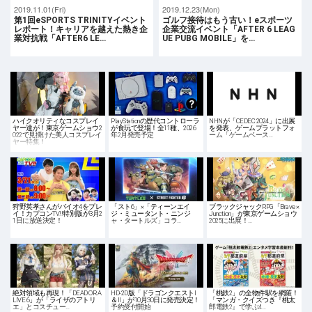
2019.11.01(Fri)
2019.12.23(Mon)
第1回eSPORTS TRINITYイベント
ゴルフ接待はもう古い！eスポーツ
レポート！キャリアを越えた熱き企
企業交流イベント「AFTER 6 LEAG
業対抗戦「AFTER6 LE…
UE PUBG MOBILE」を…
ハイクオリティなコスプレイ
PlayStationの歴代コントローラ
NHNが「CEDEC 2024」に出展
ヤー達が！東京ゲームショウ2
が食玩で登場！全11種、2026
を発表、ゲームプラットフォ
022で見掛けた美人コスプレイ
年2月発売予定
ーム「ゲームベース…
ヤー特集！
狩野英孝さんがバイオ4をプレ
「スト6」×「ティーンエイ
ブラックジャックRPG「Brave ×
イ！カプコンTV!!特別版が3月2
ジ・ミュータント・ニンジ
Junction」が東京ゲームショウ
1日に放送決定！
ャ・タートルズ」コラ…
2025に出展！…
絶対領域も再現！「DEAD OR A
HD-2D版「ドラゴンクエストI
「桃鉄2」の全物件駅を網羅！
LIVE 6」が「ライザのアトリ
＆II」が10月30日に発売決定！
「マンガ・クイズつき『桃太
エ」とコスチュー…
予約受付開始
郎電鉄2』で学ぶ4…