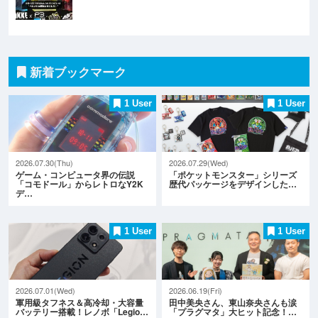
新着ブックマーク
1 User
1 User
2026.07.30(Thu)
2026.07.29(Wed)
ゲーム・コンピュータ界の伝説
「ポケットモンスター」シリーズ
「コモドール」からレトロなY2K
歴代パッケージをデザインした…
デ…
1 User
1 User
2026.07.01(Wed)
2026.06.19(Fri)
軍用級タフネス＆高冷却・大容量
田中美央さん、東山奈央さんも涙
バッテリー搭載！レノボ「Legio…
「プラグマタ」大ヒット記念！…