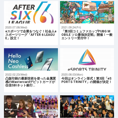
2020.07.08(Wed)
2021.09.24(Fri)
eスポーツで企業をつなぐ！社会人e
「第3回コミュファカップPUBG M
スポーツリーグ「AFTER 6 LEAGU
OBILE ソロ最強決定戦」開催！一般
E」設立！
エントリー受付中！
2022.02.23(Wed)
2020.08.03(Mon)
凸版印刷の最新技術を使った金属質
今回はオンライン形式！第3回「eS
感のMastercardデビットカードが
PORTS TRINITY」の開催が決定！
住信SBIネット銀行…