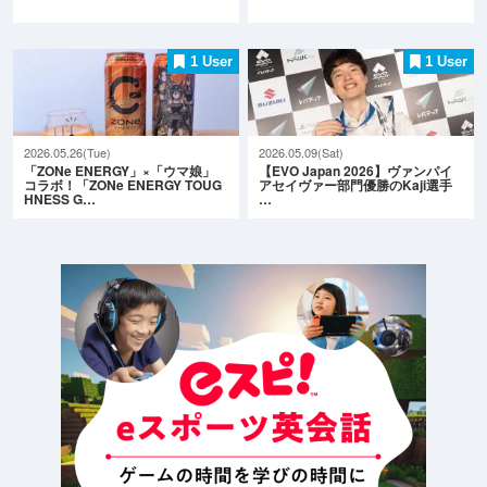
1 User
1 User
2026.05.26(Tue)
2026.05.09(Sat)
「ZONe ENERGY」×「ウマ娘」
【EVO Japan 2026】ヴァンパイ
コラボ！「ZONe ENERGY TOUG
アセイヴァー部門優勝のKaji選手
HNESS G…
…