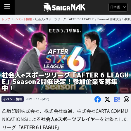
日本語
トップ
イベント情報
社会人eスポーツリーグ「AFTER 6 LEAGUE」Season2開催決定！
>
>
社会人eスポーツリーグ「AFTER 6 LEAGU
E」Season2開催決定！参加企業を募集
中！
B!
イベント情報
2021.07.19(Mon)
凸版印刷株式会社、株式会社電通、株式会社CARTA COMMU
NICATIONSによる
社会人eスポーツプレイヤー
を対象とした
リーグ「
AFTER 6 LEAGUE
」