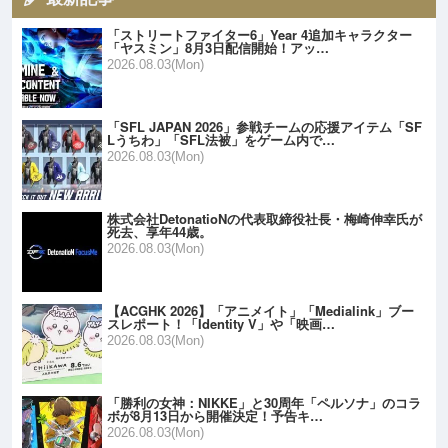
「ストリートファイター6」Year 4追加キャラクター
「ヤスミン」8月3日配信開始！アッ…
2026.08.03(Mon)
「SFL JAPAN 2026」参戦チームの応援アイテム「SF
Lうちわ」「SFL法被」をゲーム内で…
2026.08.03(Mon)
株式会社DetonatioNの代表取締役社長・梅崎伸幸氏が
死去、享年44歳。
2026.08.03(Mon)
【ACGHK 2026】「アニメイト」「Medialink」ブー
スレポート！「Identity V」や「映画…
2026.08.03(Mon)
「勝利の女神：NIKKE」と30周年「ペルソナ」のコラ
ボが8月13日から開催決定！予告キ…
2026.08.03(Mon)