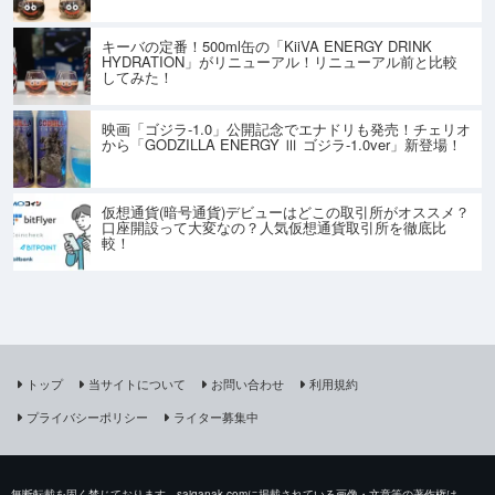
キーバの定番！500ml缶の「KiiVA ENERGY DRINK
HYDRATION」がリニューアル！リニューアル前と比較
してみた！
映画「ゴジラ-1.0」公開記念でエナドリも発売！チェリオ
から「GODZILLA ENERGY Ⅲ ゴジラ-1.0ver」新登場！
仮想通貨(暗号通貨)デビューはどこの取引所がオススメ？
口座開設って大変なの？人気仮想通貨取引所を徹底比
較！
トップ
当サイトについて
お問い合わせ
利用規約
プライバシーポリシー
ライター募集中
無断転載を固く禁じております。saiganak.comに掲載されている画像・文章等の著作権は