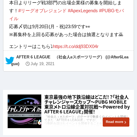
本日よりリーグ戦3部門の出場企業様の募集を開始しま
す！
#リーグオブレジェンド
#ApexLegends
#PUBGモバ
イル
応募〆切は9月20日(月・祝)23:59です👀
※募集枠を上回る応募があった場合は抽選となります🙇
エントリーはこちら⤵️
https://t.co/ddj93DX04r
— AFTER 6 LEAGUE （社会人eスポーツリーグ） (@After6Lea
gue)
July 19, 2021
東京最強の地下鉄沿線はどこだ！？「社会人
チャレンジャーズカップ～PUBG MOBILE
東京メトロ沿線企業対抗戦～Powered by
AFTER 6 LEAGUE」開催！
「社会人 × eスポーツ」のテーマで数多くのイベントを開催し
てきた「AFTER 6 LEAGUE」ですが、「企業チーム」にもう1
Read more
つ制約を設けたイベントを開催することが決定しました。東京
メトロの地下鉄沿線同士対抗の大会が開催されます！