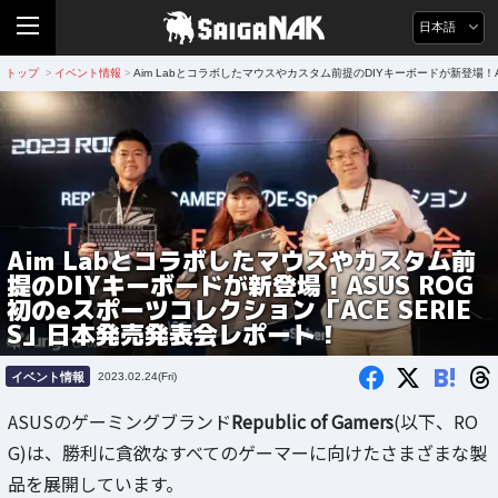
日本語
トップ
イベント情報
Aim Labとコラボしたマウスやカスタム前提のDIYキーボードが新登場！A
>
>
Aim Labとコラボしたマウスやカスタム前
提のDIYキーボードが新登場！ASUS ROG
初のeスポーツコレクション「ACE SERIE
S」日本発売発表会レポート！
B!
イベント情報
2023.02.24(Fri)
ASUSのゲーミングブランド
Republic of Gamers
(以下、RO
G)は、勝利に貪欲なすべてのゲーマーに向けたさまざまな製
品を展開しています。