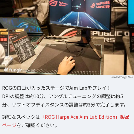
Saiga NAK
ROGのロゴが入ったステージでAim Labをプレイ！
DPIの調整は約10分、アングルチューニングの調整は約5
分、リフトオフディスタンスの調整は約3分で完了します。
詳細なスペックは
「ROG Harpe Ace Aim Lab Edition」製品
ページ
をご確認ください。