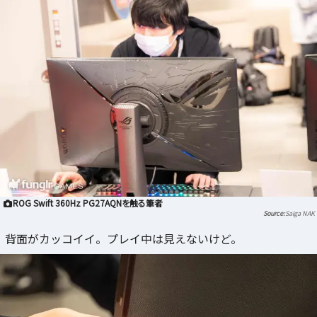
ROG Swift 360Hz PG27AQNを触る筆者
Saiga NAK
背面がカッコイイ。プレイ中は見えないけど。