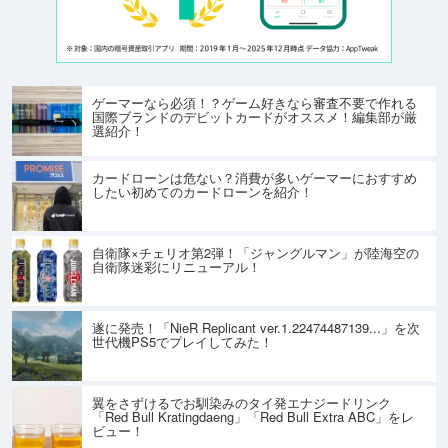
ゲーマーなら必須！？ゲーム好きなら審査不要で作れる
国際ブランドのデビットカードがオススメ！編集部が厳
選紹介！
カードローンは危ない？消費が多いゲーマーにおすすめ
したい初めてのカードローンを紹介！
自衛隊×チェリオ第2弾！「ジャングルマン」が陸海空の
自衛隊迷彩にリニューアル！
遂に発売！「NieR Replicant ver.1.22474487139...」を次
世代機PS5でプレイしてみた！
翼をさずけるでお馴染みのタイ発エナジードリンク
「Red Bull Kratingdaeng」「Red Bull Extra ABC」をレ
ビュー！