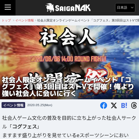
日本語
トップ
イベント情報
社会人限定オンラインゲームイベント「コグフェス」第3回目はストVで
>
>
社会人限定オンラインゲームイベント「コ
グフェス」第3回目はストVで開催！俺より
強い社会人に会いに行く
B!
イベント情報
2020.05.25(Mon)
社会人ゲーム文化の普及を目的に立ち上がった社会人サーク
ル「
コグフェス
」
ますます盛り上がりを見せているeスポーツシーンにおい