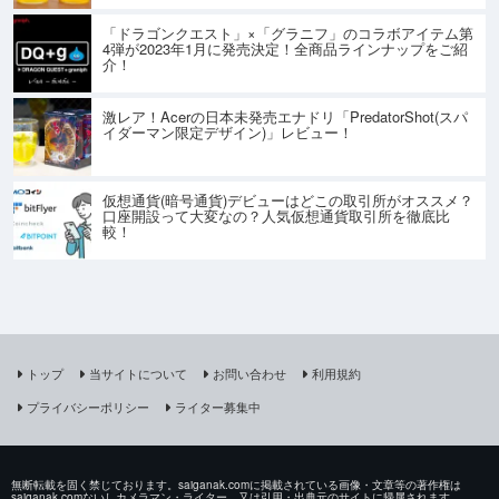
「ドラゴンクエスト」×「グラニフ」のコラボアイテム第
4弾が2023年1月に発売決定！全商品ラインナップをご紹
介！
激レア！Acerの日本未発売エナドリ「PredatorShot(スパ
イダーマン限定デザイン)」レビュー！
仮想通貨(暗号通貨)デビューはどこの取引所がオススメ？
口座開設って大変なの？人気仮想通貨取引所を徹底比
較！
トップ
当サイトについて
お問い合わせ
利用規約
プライバシーポリシー
ライター募集中
無断転載を固く禁じております。saiganak.comに掲載されている画像・文章等の著作権は
saiganak.comないしカメラマン・ライター、又は引用・出典元のサイトに帰属されます。