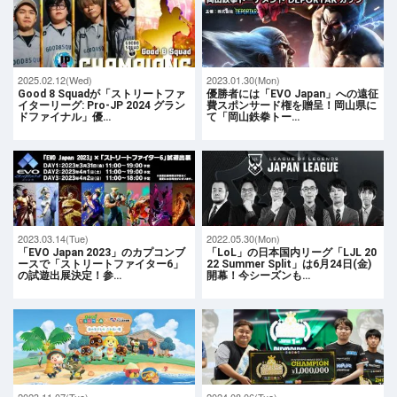
2025.02.12(Wed)
2023.01.30(Mon)
Good 8 Squadが「ストリートファ
優勝者には「EVO Japan」への遠征
イターリーグ: Pro-JP 2024 グラン
費スポンサード権を贈呈！岡山県に
ドファイナル」優…
て「岡山鉄拳トー…
2023.03.14(Tue)
2022.05.30(Mon)
「EVO Japan 2023」のカプコンブ
「LoL」の日本国内リーグ「LJL 20
ースで「ストリートファイター6」
22 Summer Split」は6月24日(金)
の試遊出展決定！参…
開幕！今シーズンも…