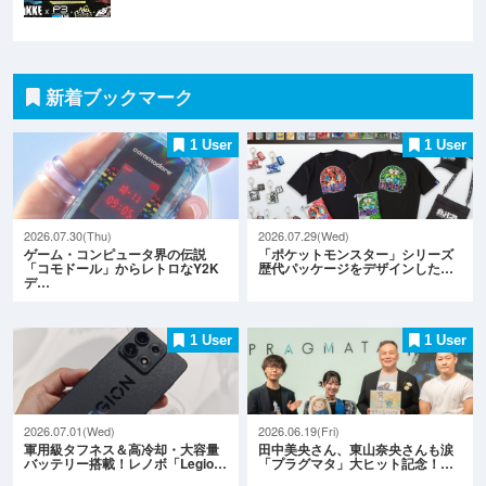
新着ブックマーク
1 User
1 User
2026.07.30(Thu)
2026.07.29(Wed)
ゲーム・コンピュータ界の伝説
「ポケットモンスター」シリーズ
「コモドール」からレトロなY2K
歴代パッケージをデザインした…
デ…
1 User
1 User
2026.07.01(Wed)
2026.06.19(Fri)
軍用級タフネス＆高冷却・大容量
田中美央さん、東山奈央さんも涙
バッテリー搭載！レノボ「Legio…
「プラグマタ」大ヒット記念！…