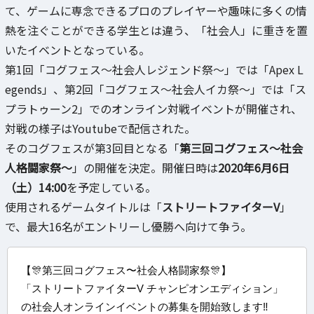
て、ゲームに専念できるプロのプレイヤーや趣味に多くの情
熱を注ぐことができる学生とは違う、「社会人」に重きを置
いたイベントとなっている。
第1回「コグフェス～社会人レジェンド祭～」では「Apex L
egends」、第2回「コグフェス～社会人イカ祭～」では「ス
プラトゥーン2」でのオンライン対戦イベントが開催され、
対戦の様子はYoutubeで配信された。
そのコグフェスが第3回目となる「
第三回コグフェス～社会
人格闘家祭～
」の開催を決定。開催日時は
2020年6月6日
（土）14:00
を予定している。
使用されるゲームタイトルは「
ストリートファイターV
」
で、最大16名がエントリーし優勝へ向けて争う。
【🎊第三回コグフェス〜社会人格闘家祭🎊】
「ストリートファイターV チャンピオンエディション」
の社会人オンラインイベントの募集を開始致します‼️