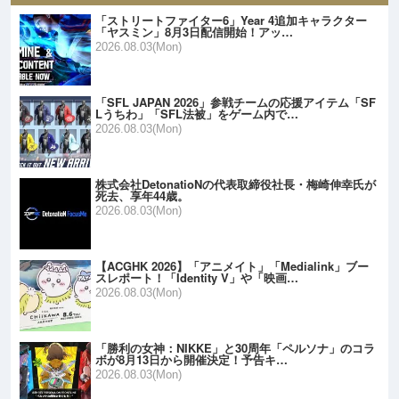
「ストリートファイター6」Year 4追加キャラクター
「ヤスミン」8月3日配信開始！アッ…
2026.08.03(Mon)
「SFL JAPAN 2026」参戦チームの応援アイテム「SF
Lうちわ」「SFL法被」をゲーム内で…
2026.08.03(Mon)
株式会社DetonatioNの代表取締役社長・梅崎伸幸氏が
死去、享年44歳。
2026.08.03(Mon)
【ACGHK 2026】「アニメイト」「Medialink」ブー
スレポート！「Identity V」や「映画…
2026.08.03(Mon)
「勝利の女神：NIKKE」と30周年「ペルソナ」のコラ
ボが8月13日から開催決定！予告キ…
2026.08.03(Mon)