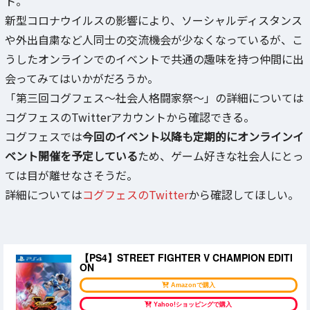
ト。
新型コロナウイルスの影響により、ソーシャルディスタンス
や外出自粛など人同士の交流機会が少なくなっているが、こ
うしたオンラインでのイベントで共通の趣味を持つ仲間に出
会ってみてはいかがだろうか。
「第三回コグフェス～社会人格闘家祭～」の詳細については
コグフェスのTwitterアカウントから確認できる。
コグフェスでは
今回のイベント以降も定期的にオンラインイ
ベント開催を予定している
ため、ゲーム好きな社会人にとっ
ては目が離せなさそうだ。
詳細については
コグフェスのTwitter
から確認してほしい。
【PS4】STREET FIGHTER V CHAMPION EDITI
ON
Amazonで購入
Yahoo!ショッピングで購入