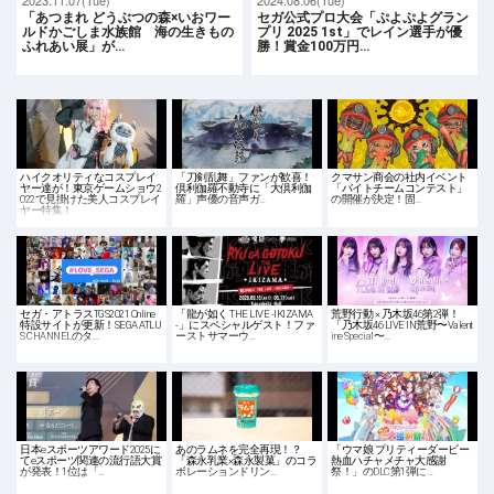
2023.11.07(Tue)
2024.08.06(Tue)
「あつまれ どうぶつの森×いおワー
セガ公式プロ大会「ぷよぷよグラン
ルドかごしま水族館 海の生きもの
プリ 2025 1st」でレイン選手が優
ふれあい展」が…
勝！賞金100万円…
ハイクオリティなコスプレイ
「刀剣乱舞」ファンが歓喜！
クマサン商会の社内イベント
ヤー達が！東京ゲームショウ2
倶利伽羅不動寺に「大倶利伽
「バイトチームコンテスト」
022で見掛けた美人コスプレイ
羅」声優の音声ガ…
の開催が決定！固…
ヤー特集！
セガ・アトラスTGS2021 Online
「龍が如く THE LIVE -IKIZAMA
荒野行動 × 乃木坂46第2弾！
特設サイトが更新！SEGA ATLU
-」にスペシャルゲスト！ファ
「乃木坂46 LIVE IN荒野〜Valent
S CHANNELのタ…
ーストサマーウ…
ine Special〜…
日本eスポーツアワード2025に
あのラムネを完全再現！？
「ウマ娘 プリティーダービー
てeスポーツ関連の流行語大賞
「森永乳業×森永製菓」のコラ
熱血ハチャメチャ大感謝
が発表！1位は「…
ボレーションドリン…
祭！」のDLC第1弾に…