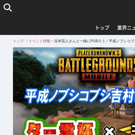
トップ
業界ニ
トップ
>
イベント情報
>
吉本芸人さんと一緒にPUBろう！平成ノブシコブ