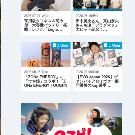
2026.07.01(Wed)
2026.06.19(Fri)
軍用級タフネス＆高冷
田中美央さん、東山奈央
却・大容量バッテリー搭
さんも涙「プラグマタ」
載！レノボ「Legio…
大ヒット記念！…
1 User
1 User
2026.05.26(Tue)
2026.05.09(Sat)
「ZONe ENERGY」×
【EVO Japan 2026】ヴ
「ウマ娘」コラボ！「Z
ァンパイアセイヴァー部
ONe ENERGY TOUGHN
門優勝のKaji選手 …
ESS G…