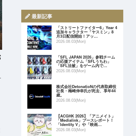
最新記事
「ストリートファイター6」Year 4
追加キャラクター「ヤスミン」8
月3日配信開始！アッ…
2026.08.03(Mon)
「SFL JAPAN 2026」参戦チーム
の応援アイテム「SFLうちわ」
「SFL法被」をゲーム内で…
2026.08.03(Mon)
す
株式会社DetonatioNの代表取締役
社長・梅崎伸幸氏が死去、享年44
歳。
2026.08.03(Mon)
【ACGHK 2026】「アニメイト」
「Medialink」ブースレポート！
「Identity V」や「映画…
催
2026.08.03(Mon)