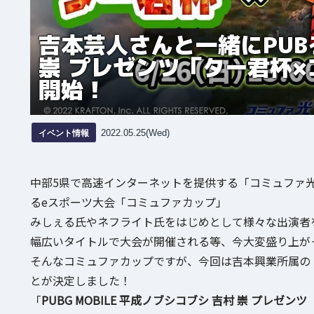
吉本芸人さんと一緒にPUB
崇 プレゼンツ「ター君杯
開始！
イベント情報
2022.05.25(Wed)
中部5県で高速インターネットを提供する「コミュファ
るeスポーツ大会「コミュファカップ」
みしぇる氏やネフライト氏をはじめとして様々な出演者
幅広いタイトルで大会が開催される等、今大変盛り上が
そんなコミュファカップですが、今回は吉本興業所属の
とが決定しました！
「
PUBG MOBILE 平成ノブシコブシ 吉村 崇 プレ