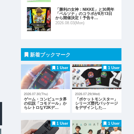
「勝利の女神：NIKKE」と30周年
「ペルソナ」のコラボが8月13日
から開催決定！予告キ…
2026.08.03(Mon)
新着ブックマーク
1 User
1 User
2026.07.30(Thu)
2026.07.29(Wed)
ゲーム・コンピュータ界
「ポケットモンスター」
の伝説「コモドール」か
シリーズ歴代パッケージ
らレトロなY2Kデ…
をデザインした…
1 User
1 User