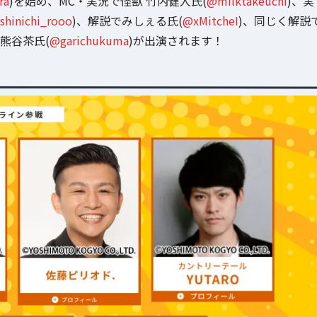
ra
)を始め、MC・実況で怪獣 竹内健人氏(
@milktakeuchi
)、実
shinichi_rooo
)、解説でみしぇる氏(
@xMitcheI
)、同じく解説
熊谷茶氏(
@garichukuma
)が出演されます！