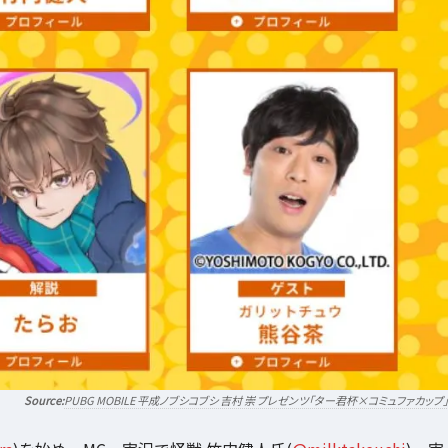
PUBG MOBILE 平成ノブシコブシ 吉村 崇 プレゼンツ「ター君杯×コミュファカップ