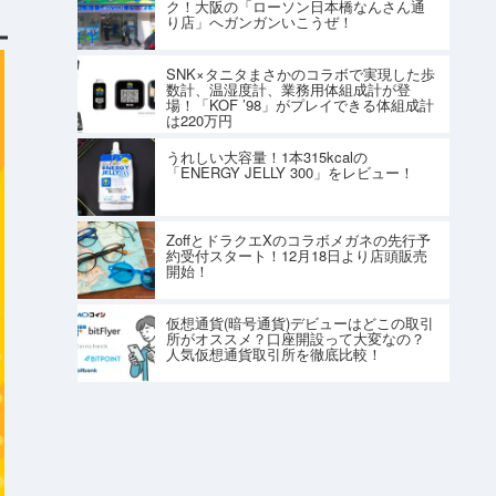
ク！大阪の「ローソン日本橋なんさん通
り店」へガンガンいこうぜ！
SNK×タニタまさかのコラボで実現した歩
数計、温湿度計、業務用体組成計が登
場！「KOF ’98」がプレイできる体組成計
は220万円
うれしい大容量！1本315kcalの
「ENERGY JELLY 300」をレビュー！
ZoffとドラクエXのコラボメガネの先行予
約受付スタート！12月18日より店頭販売
開始！
仮想通貨(暗号通貨)デビューはどこの取引
所がオススメ？口座開設って大変なの？
人気仮想通貨取引所を徹底比較！