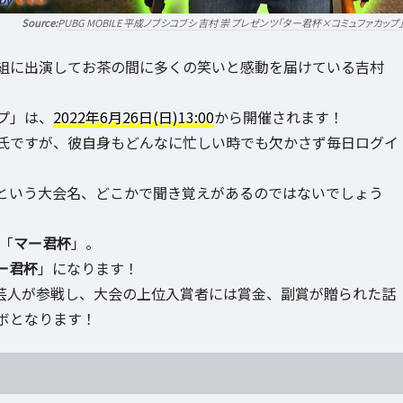
PUBG MOBILE 平成ノブシコブシ 吉村 崇 プレゼンツ「ター君杯×コミュファカップ
組に出演してお茶の間に多くの笑いと感動を届けている吉村
プ」は、
2022年6月26日(日)13:00
から開催されます！
村氏ですが、彼自身もどんなに忙しい時でも欠かさず毎日ログイ
という大会名、どこかで聞き覚えがあるのではないでしょう
「
マー君杯
」。
ー君杯
」になります！
や芸人が参戦し、大会の上位入賞者には賞金、副賞が贈られた話
ボとなります！