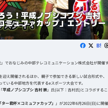
ろう！平成ノブシコブシ 吉村
×コミュファカップ」エントリー
B!
光」でおなじみの中部テレコミュニケーション株式会社が開催
を迎え開催されるほか、親子で参加できる新しい試合形式や、
っている中部地方を代表するeスポーツ大会です。
「
平成ノブシコブシ 吉村 崇
」氏(以下：吉村氏)とコラボするこ
ゼンツ「ター君杯×コミュファカップ」
」が2022年6月26日(日)に開