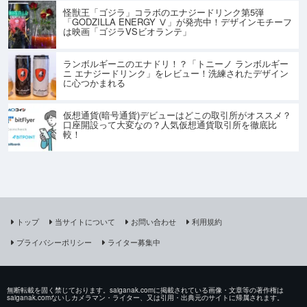
怪獣王「ゴジラ」コラボのエナジードリンク第5弾
「GODZILLA ENERGY Ⅴ」が発売中！デザインモチーフ
は映画「ゴジラVSビオランテ」
ランボルギーニのエナドリ！？「トニーノ ランボルギー
ニ エナジードリンク」をレビュー！洗練されたデザイン
に心つかまれる
仮想通貨(暗号通貨)デビューはどこの取引所がオススメ？
口座開設って大変なの？人気仮想通貨取引所を徹底比
較！
トップ
当サイトについて
お問い合わせ
利用規約
プライバシーポリシー
ライター募集中
無断転載を固く禁じております。saiganak.comに掲載されている画像・文章等の著作権は
saiganak.comないしカメラマン・ライター、又は引用・出典元のサイトに帰属されます。