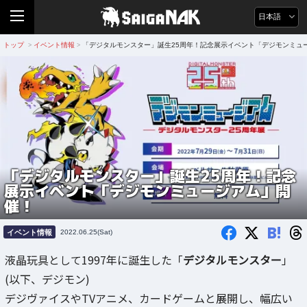
日本語
トップ
イベント情報
「デジタルモンスター」誕生25周年！記念展示イベント「デジモンミュ
>
>
「デジタルモンスター」誕生25周年！記念
展示イベント「デジモンミュージアム」開
催！
B!
イベント情報
2022.06.25(Sat)
液晶玩具として1997年に誕生した「
デジタルモンスター
」
(以下、デジモン)
デジヴァイスやTVアニメ、カードゲームと展開し、幅広い