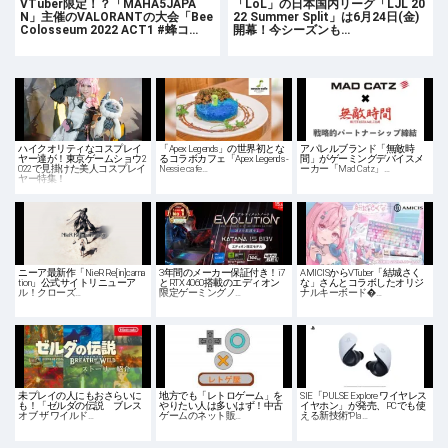
VTuber限定！？「MAHA5JAPA
「LoL」の日本国内リーグ「LJL 20
N」主催のVALORANTの大会「Bee
22 Summer Split」は6月24日(金)
Colosseum 2022 ACT1 #蜂コ…
開幕！今シーズンも…
ハイクオリティなコスプレイ
「Apex Legends」の世界初とな
アパレルブランド「無敵時
ヤー達が！東京ゲームショウ2
るコラボカフェ「Apex Legends -
間」がゲーミングデバイスメ
022で見掛けた美人コスプレイ
Nessie cafe…
ーカー「Mad Catz」…
ヤー特集！
ニーア最新作「NieR Re[in]carna
3年間のメーカー保証付き！i7
AMICISからVTuber「結城さく
tion」公式サイトリニューア
とRTX 4060搭載のエディオン
な」さんとコラボしたオリジ
ル！クローズ…
限定ゲーミングノ…
ナルキーボード�…
未プレイの人にもおさらいに
地方でも「レトロゲーム」を
SIE「PULSE Explore ワイヤレス
も！「ゼルダの伝説 ブレス
やりたい人は多いはず！中古
イヤホン」が発売、PCでも使
オブ ザ ワイルド…
ゲームのネット販…
える新技術“Pla…