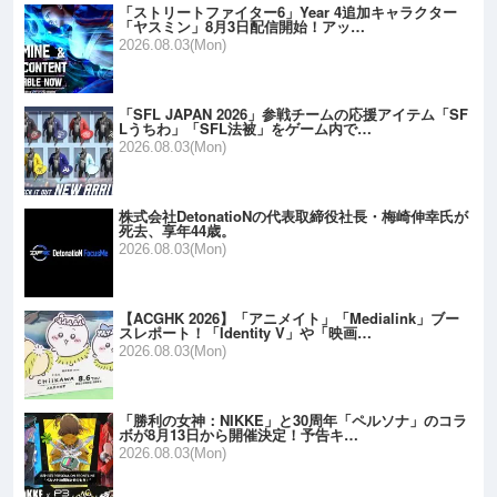
「ストリートファイター6」Year 4追加キャラクター
「ヤスミン」8月3日配信開始！アッ…
2026.08.03(Mon)
「SFL JAPAN 2026」参戦チームの応援アイテム「SF
Lうちわ」「SFL法被」をゲーム内で…
2026.08.03(Mon)
株式会社DetonatioNの代表取締役社長・梅崎伸幸氏が
死去、享年44歳。
2026.08.03(Mon)
【ACGHK 2026】「アニメイト」「Medialink」ブー
スレポート！「Identity V」や「映画…
2026.08.03(Mon)
「勝利の女神：NIKKE」と30周年「ペルソナ」のコラ
ボが8月13日から開催決定！予告キ…
2026.08.03(Mon)