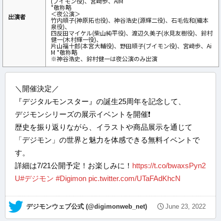
(ブイモン役)、宮﨑歩、AiM
*敬称略
＜夜公演＞
出演者
竹内順子(神原拓也役)、神谷浩史(源輝二役)、石毛佐和(織本
泉役)、
四反田マイケル(柴山純平役)、渡辺久美子(氷見友樹役)、鈴村
健一(木村輝一役)、
片山福十郎(本宮大輔役)、野田順子(ブイモン役)、宮﨑歩、Ai
M *敬称略
※神谷浩史、鈴村健一は夜公演のみ出演
＼開催決定／
『デジタルモンスター』の誕生25周年を記念して、
デジモンシリーズの展示イベントを開催❗️
歴史を振り返りながら、イラストや商品展示を通じて
「デジモン」の世界と魅力を体感できる無料イベントで
す。
詳細は7/21公開予定！お楽しみに！
https://t.co/bwaxsPyn2
U
#デジモン
#Digimon
pic.twitter.com/UTaFAdKhcN
— デジモンウェブ公式 (@digimonweb_net)
June 23, 2022