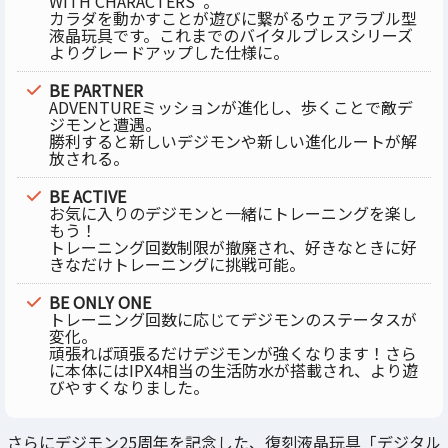
WITH CHARACTERS”。
カラダを動かすことが遊びに繋がるウェアラブル型
液晶玩具です。これまでのバイタルブレスシリーズ
よりグレードアップした仕様に。
BE PARTNER
ADVENTUREミッションが進化し、歩くことで敵デ
ジモンと遭遇。
勝利すると新しいデジモンや新しい進化ルートが解
放される。
BE ACTIVE
お気に入りのデジモンと一緒にトレーニングを楽し
もう！
トレーニング回数制限が撤廃され、好きなときに好
きなだけトレーニングに挑戦可能。
BE ONLY ONE
トレーニング回数に応じてデジモンのステータスが
変化。
頑張れば頑張るだけデジモンが強くなります！さら
に本体にはIPX4相当の生活防水が搭載され、より遊
びやすくなりました。
さらにデジモン25周年を記念した、復刻液晶玩具「デジタル