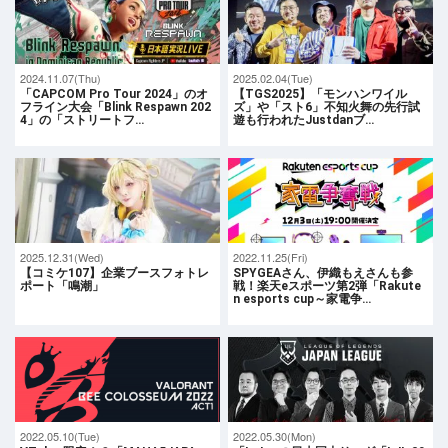
2024.11.07(Thu)
2025.02.04(Tue)
「CAPCOM Pro Tour 2024」のオ
【TGS2025】「モンハンワイル
フライン大会「Blink Respawn 202
ズ」や「スト6」不知火舞の先行試
4」の「ストリートフ…
遊も行われたJustdanブ…
2025.12.31(Wed)
2022.11.25(Fri)
【コミケ107】企業ブースフォトレ
SPYGEAさん、伊織もえさんも参
ポート「鳴潮」
戦！楽天eスポーツ第2弾「Rakute
n esports cup～家電争…
2022.05.10(Tue)
2022.05.30(Mon)