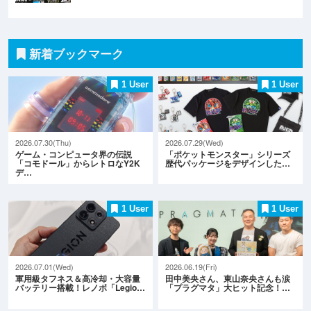
新着ブックマーク
1 User
1 User
2026.07.30(Thu)
2026.07.29(Wed)
ゲーム・コンピュータ界の伝説
「ポケットモンスター」シリーズ
「コモドール」からレトロなY2K
歴代パッケージをデザインした…
デ…
1 User
1 User
2026.07.01(Wed)
2026.06.19(Fri)
軍用級タフネス＆高冷却・大容量
田中美央さん、東山奈央さんも涙
バッテリー搭載！レノボ「Legio…
「プラグマタ」大ヒット記念！…