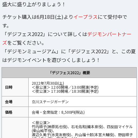
盛大に盛り上がりましょう！
チケット購入は6月18日(土)より
イープラス
にて受付中で
す。
「デジフェス2022」について詳しくは
デジモンパートナー
ズ
をご覧ください。
「デジモンミュージアム」に「デジフェス2022」と、この夏
はデジモンイベントを遊びつくしましょう！
「デジフェス2022」概要
2022年7月30日(土)
日時
＜昼公演＞ 12:00開場／13:00開演(予定)
＜夜公演＞ 17:30開場／18:30開演(予定)
会場
立川ステージガーデン
価格
会場・全席指定：8,500円(税込)
＜昼公演＞
竹内順子(神原拓也役)、石毛佐和(織本泉役)、四反田マイケル
(柴山純平役)、
渡辺久美子(氷見友樹役)、片山福十郎(本宮大輔役)、野田順子