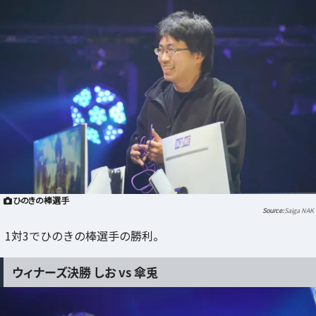
ひのきの棒選手
Saiga NAK
1対3でひのきの棒選手の勝利。
ウィナーズ決勝 しお vs 傘兎