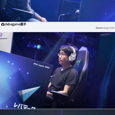
debagame選手
Saiga NAK