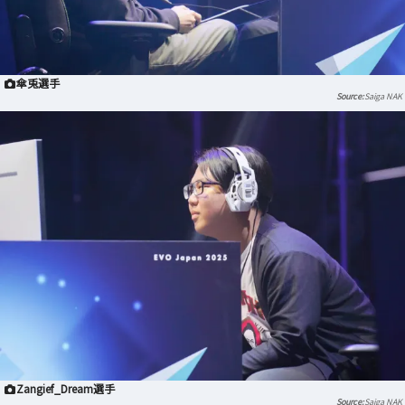
傘兎選手
Saiga NAK
Zangief_Dream選手
Saiga NAK