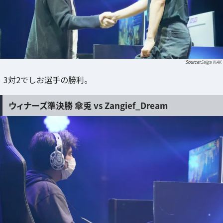
Saiga NAK
3対2でしお選手の勝利。
ウィナーズ準決勝 傘兎 vs Zangief_Dream