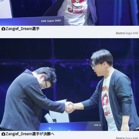
Zangief_Dream選手
Saiga NAK
Zangief_Dream選手が決勝へ
Saiga NAK