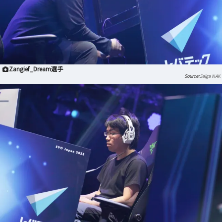
Zangief_Dream選手
Saiga NAK