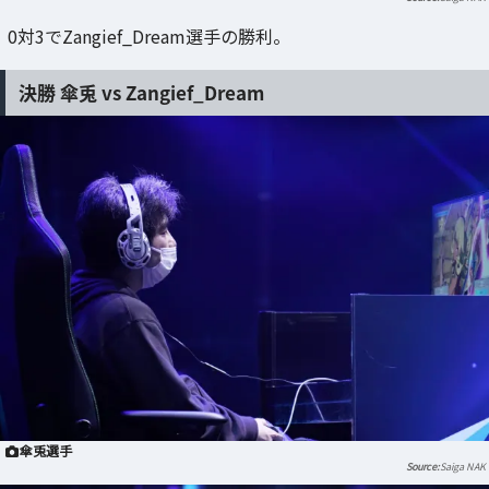
0対3でZangief_Dream選手の勝利。
決勝 傘兎 vs Zangief_Dream
傘兎選手
Saiga NAK