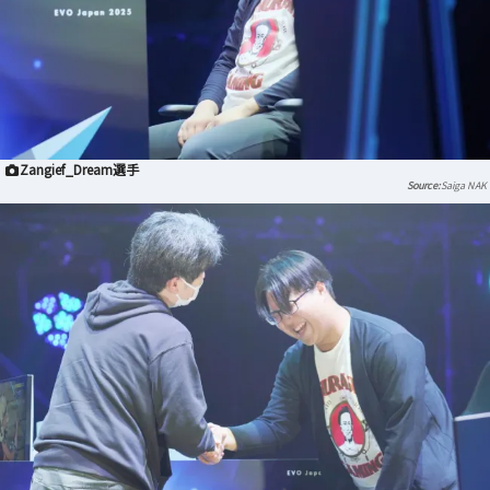
Zangief_Dream選手
Saiga NAK