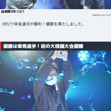
健闘を称え合う
Saiga NAK
3対2で傘兎選手が勝利！優勝を果たしました。
優勝は傘兎選手！初の大規模大会優勝