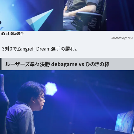
a1r0ke選手
Saiga NAK
3対0でZangief_Dream選手の勝利。
ルーザーズ準々決勝 debagame vs ひのきの棒