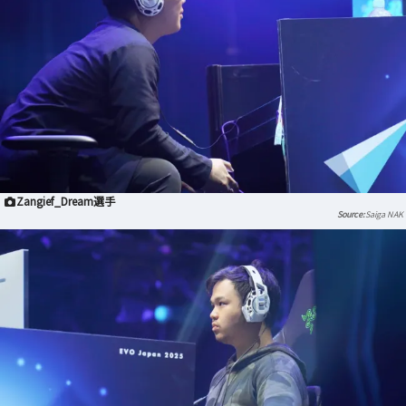
Zangief_Dream選手
Saiga NAK