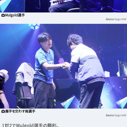
Mulgold選手
Saiga NAK
握手を交わす両選手
Saiga NAK
1対2でMulgold選手の勝利。