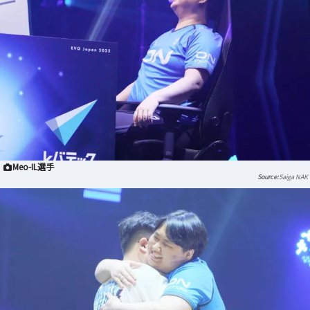
Meo-IL選手
Saiga NAK