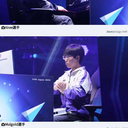
Knee選手
Saiga NAK
Mulgold選手