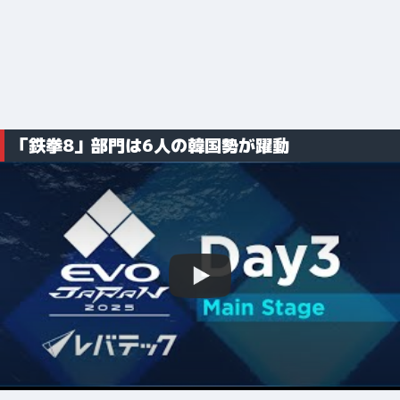
「鉄拳8」部門は6人の韓国勢が躍動