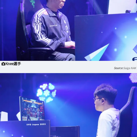
Knee選手
Saiga NAK