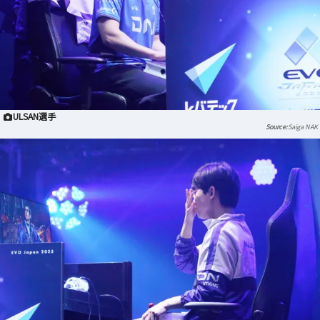
ULSAN選手
Saiga NAK