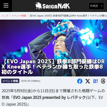
日本語
トップ
イベント情報
【EVO Japan 2025】鉄拳8部門優勝はDRX Knee選手！ベテランが
>
>
【EVO Japan 2025】鉄拳8部門優勝はDR
X Knee選手！ベテランが勝ち取った鉄拳8
初のタイトル
B!
イベント情報
2025.05.19(Mon)
2025年5月9日(金)から11日(日)まで開催された格闘ゲームの
祭典「
EVO Japan 2025 presented by レバテック
(以下、EV
O Japan 2025)」