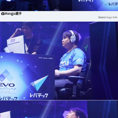
Mangja選手
Saiga NAK