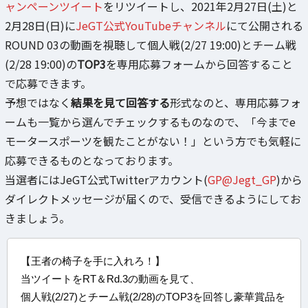
ャンペーンツイート
をリツイートし、2021年2月27日(土)と
2月28日(日)に
JeGT公式YouTubeチャンネル
にて公開される
ROUND 03の動画を視聴して個人戦(2/27 19:00)とチーム戦
(2/28 19:00)の
TOP3
を専用応募フォームから回答すること
で応募できます。
予想ではなく
結果を見て回答する
形式なのと、専用応募フォ
ームも一覧から選んでチェックするものなので、「今までe
モータースポーツを観たことがない！」という方でも気軽に
応募できるものとなっております。
当選者にはJeGT公式Twitterアカウント(
GP@Jegt_GP
)から
ダイレクトメッセージが届くので、受信できるようにしてお
きましょう。
【王者の椅子を手に入れろ！】
当ツイートをRT＆Rd.3の動画を見て、
個人戦(2/27)とチーム戦(2/28)のTOP3を回答し豪華賞品を