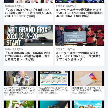
2026.01.22(Thu)
2020.11.04(Wed)
「JEGT2025 グランプリ Rd.FINA
eモータースポーツ最高峰カテゴリ
L」現地レポート！佐々木唯人らMA
ーJeGT GRAND PRIXと同時開催の
ZDA TC CORSEが勝利…
JeGT CHALLENGERSが…
2020.12.25(Fri)
2023.01.17(Tue)
「AUTOBACS JeGT GRAND PRIX
eモータースポーツの頂点が決ま
2020 Series」の初戦が開幕！富士
る！「JEGT 2022シリーズ 第3戦」
と鈴鹿で名レースが繰…
オフライン会場レポ…
ハイクオリティなコスプレイ
TGS2025のイベントステージ、
薄型軽量8インチタブレット！
ヤー達が！東京ゲームショウ2
公式番組のタイムテーブルが
ASUS「ZenPad S 8.0」を購入し
022で見掛けた美人コスプレイ
公開！9月9日現在…
たので開封式を…
ヤー特集！