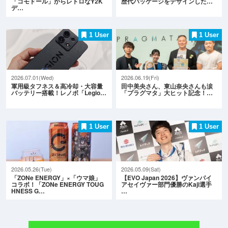
「コモドール」からレトロなY2K
歴代パッケージをデザインした…
デ…
1 User
1 User
2026.07.01(Wed)
2026.06.19(Fri)
軍用級タフネス＆高冷却・大容量
田中美央さん、東山奈央さんも涙
バッテリー搭載！レノボ「Legio…
「プラグマタ」大ヒット記念！…
1 User
1 User
2026.05.26(Tue)
2026.05.09(Sat)
「ZONe ENERGY」×「ウマ娘」
【EVO Japan 2026】ヴァンパイ
コラボ！「ZONe ENERGY TOUG
アセイヴァー部門優勝のKaji選手
HNESS G…
…