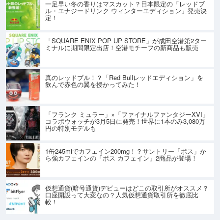
一足早い冬の香りはマスカット？日本限定の「レッドブ
ル・エナジードリンク ウィンターエディション」発売決
定！
「SQUARE ENIX POP UP STORE」が成田空港第2ター
ミナルに期間限定出店！空港モチーフの新商品も販売
真のレッドブル！？「Red Bullレッドエディション」を
飲んで赤色の翼を授かってみた！
「フランク ミュラー」×「ファイナルファンタジーXVI」
コラボウォッチが3月5日に発売！世界に1本のみ3,080万
円の特別モデルも
1缶245mlでカフェイン200mg！？サントリー「ボス」か
ら強カフェインの「ボス カフェイン」2商品が登場！
仮想通貨(暗号通貨)デビューはどこの取引所がオススメ？
口座開設って大変なの？人気仮想通貨取引所を徹底比
較！