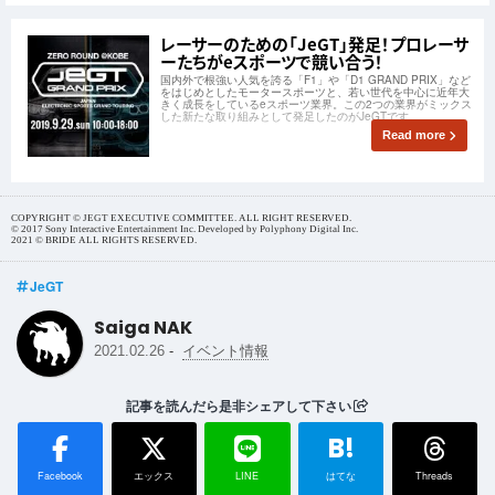
レーサーのための「JeGT」発足！プロレーサ
ーたちがeスポーツで競い合う！
国内外で根強い人気を誇る「F1」や「D1 GRAND PRIX」など
をはじめとしたモータースポーツと、若い世代を中心に近年大
きく成長をしているeスポーツ業界。この2つの業界がミックス
した新たな取り組みとして発足したのがJeGTです。
Read more
COPYRIGHT © JEGT EXECUTIVE COMMITTEE. ALL RIGHT RESERVED.
© 2017 Sony Interactive Entertainment Inc. Developed by Polyphony Digital Inc.
2021 © BRIDE ALL RIGHTS RESERVED.
JeGT
Saiga NAK
-
2021.02.26
イベント情報
記事を読んだら是非シェアして下さい
B!
Facebook
エックス
LINE
はてな
Threads