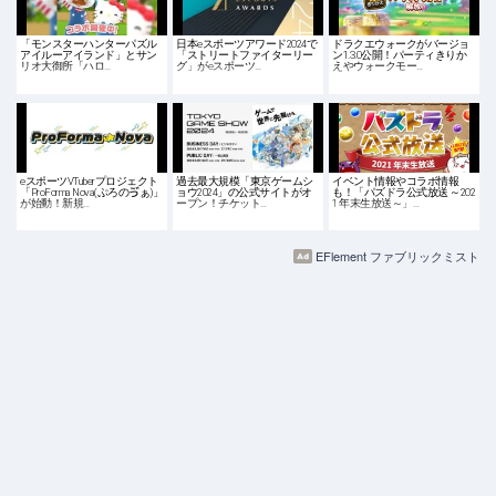
「モンスターハンターパズル
日本eスポーツアワード2024で
ドラクエウォークがバージョ
アイルーアイランド」とサン
「ストリートファイターリー
ン1.3.0公開！パーティきりか
リオ大御所「ハロ…
グ」がeスポーツ…
えやウォークモー…
eスポーツVTuberプロジェクト
過去最大規模「東京ゲームシ
イベント情報やコラボ情報
「ProForma Nova(ぷろのゔぁ)」
ョウ2024」の公式サイトがオ
も！「パズドラ公式放送 ～202
が始動！新規…
ープン！チケット…
1 年末生放送～」…
EFlement ファブリックミスト