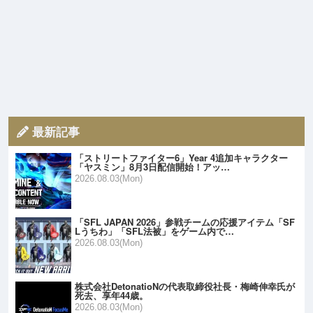
最新記事
「ストリートファイター6」Year 4追加キャラクター
「ヤスミン」8月3日配信開始！アッ…
2026.08.03(Mon)
「SFL JAPAN 2026」参戦チームの応援アイテム「SF
Lうちわ」「SFL法被」をゲーム内で…
2026.08.03(Mon)
株式会社DetonatioNの代表取締役社長・梅崎伸幸氏が
死去、享年44歳。
2026.08.03(Mon)