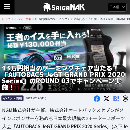
日本語
トップ
イベント情報
13万円相当のゲーミングチェア当たる！「AUTOBACS JeGT GRAND PRI
>
>
13万円相当のゲーミングチェア当たる！
「AUTOBACS JeGT GRAND PRIX 2020
Series」のROUND 03でキャンペーン実
施！
B!
イベント情報
2021.02.26(Fri)
NGM株式会社が主催、株式会社オートバックスセブンがメ
インスポンサーを務める日本最大規模のeモータースポーツ
大会「
AUTOBACS JeGT GRAND PRIX 2020 Series
」(以下
Je