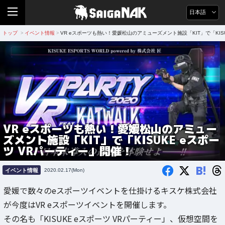
日本語
トップ
イベント情報
VR eスポーツも熱い！愛媛松山のアミューズメント施設「KIT」で「KIS
>
>
VR eスポーツも熱い！愛媛松山のアミュー
ズメント施設「KIT」で「KISUKE eスポー
ツ VRパーティー」開催！
B!
イベント情報
2020.02.17(Mon)
愛媛で数々のeスポーツイベントを仕掛けるキスケ株式会社
が今度はVR eスポーツイベントを開催します。
その名も「KISUKE eスポーツ VRパーティー」、仮想空間を