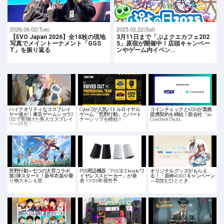
2026.06.02(Tue)
2025.02.22(Sat)
【EVO Japan 2026】全18枚の現地
3月11日まで「ぷよクエカフェ202
写真でメイントーナメント「GGS
5」原宿が開催中！店頭キャンペー
T」を振り返る
ンやゲーム内イベン…
ハイクオリティなコスプレイ
CyberZが人気バトルロイヤル
コインチェックとKDDIが業務
ヤー達が！東京ゲームショウ2
ゲーム「荒野行動」とパート
提携契約を締結！新会社「au
022で見掛けた美人コスプレイ
ナーシップを締結！
Coincheck Digita…
ヤー特集！
荒野行動 × 七つの大罪コラボ
PS5周辺機器「PULSE Elevate ワ
オリジナルグッズがもらえ
第2弾スタート！新年衣装や乗
イヤレススピーカー」が発
る！「原神×GiGO キャンペーン
り物スキンも登…
表！2026年発売予…
～花笑むひととき…