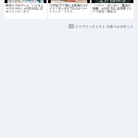
新作スマホゲーム「ハイキュ
100円以下で買える奇跡のエナ
「ハリー・ポッター：魔法の
ー!!FLY HIGH」が3月28日に正
ドリ！サンガリアのエナジー
覚醒」が6月27日に全世界リリ
式リリース！オリ…
ドリンク「ミラク…
ース決定！限定ボ…
ファブリックミスト 土佐ベルガモット