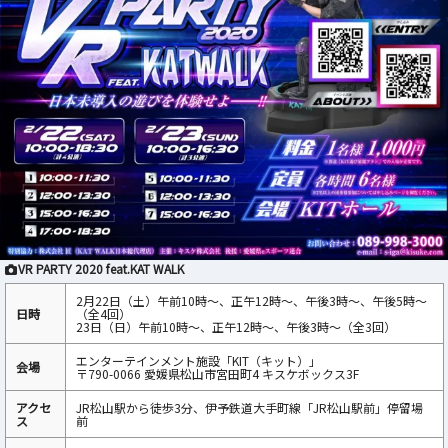
VR PARTY 2020 feat.KAT WALK
2月22日（土）午前10時～、正午12時～、午後3時～、午後5時～
日時
（全4回）
23日（日）午前10時～、正午12時～、午後3時～（全3回）
エンターテインメント施設「KIT（キット）」
会場
〒790-0066 愛媛県松山市宮田町4 キスケボックス3F
アクセ
JR松山駅から徒歩3分、伊予鉄道大手町線「JR松山駅前」停留場
ス
前