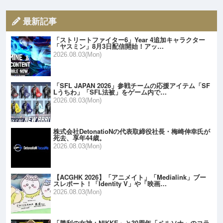
最新記事
「ストリートファイター6」Year 4追加キャラクター
「ヤスミン」8月3日配信開始！アッ…
2026.08.03(Mon)
「SFL JAPAN 2026」参戦チームの応援アイテム「SF
Lうちわ」「SFL法被」をゲーム内で…
2026.08.03(Mon)
株式会社DetonatioNの代表取締役社長・梅崎伸幸氏が
死去、享年44歳。
2026.08.03(Mon)
【ACGHK 2026】「アニメイト」「Medialink」ブー
スレポート！「Identity V」や「映画…
2026.08.03(Mon)
「勝利の女神：NIKKE」と30周年「ペルソナ」のコラ