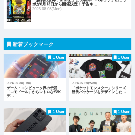
ボが8月13日から開催決定！予告キ…
2026.08.03(Mon)
新着ブックマーク
1 User
1 User
2026.07.30(Thu)
2026.07.29(Wed)
ゲーム・コンピュータ界の伝説
「ポケットモンスター」シリーズ
「コモドール」からレトロなY2K
歴代パッケージをデザインした…
デ…
1 User
1 User