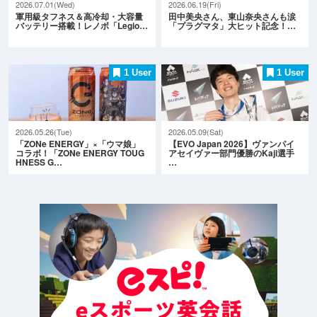
2026.07.01(Wed)
2026.06.19(Fri)
軍用級タフネス＆高冷却・大容量
田中美央さん、東山奈央さんも涙
バッテリー搭載！レノボ「Legio…
「プラグマタ」大ヒット記念！…
1 User
1 User
2026.05.26(Tue)
2026.05.09(Sat)
「ZONe ENERGY」×「ウマ娘」
【EVO Japan 2026】ヴァンパイ
コラボ！「ZONe ENERGY TOUG
アセイヴァー部門優勝のKaji選手
HNESS G…
…