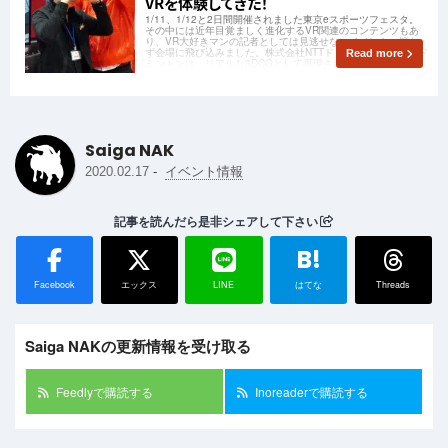
VRを体験してきた！
1/11、1/12と2日間開催されました東京eスポーツフェスタ。
その中には近年目覚ましく進化するVR関連のコンテンツもあ
り、VR大好きマンの記者としては見逃せないイベント。迷わ
ず会場に飛び込みました。株式会社NTTドコモの展示、VRバド
Read more
ミントンは、リアルな3DCGとして再現された実在のバドミン
トンプレイヤーが打ち込むシ
Saiga NAK
-
2020.02.17
イベント情報
記事を読んだら是非シェアして下さい
B!
Facebook
エックス
LINE
はてな
Threads
Saiga NAKの更新情報を受け取る
Feedlyで購読する
Inoreaderで購読する