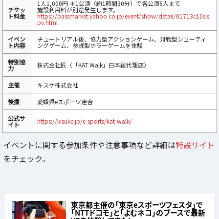
1人1,000円 ＊1公演（約1時間30分）で各公演6人まで
チケッ
施設利用料が別途発生します。
ト料金
https://passmarket.yahoo.co.jp/event/show/detail/01713c10sis
pv.html
イベン
チュートリアル後、協力型アクションゲーム、対戦型シューティ
ト内容
ングゲーム、参戦型ホラーゲームを体験
特別協
株式会社匠（「KAT Walk」日本総代理店）
力
主催
キスケ株式会社
後援
愛媛県eスポーツ連合
公式サ
https://kisuke.jp/e-sports/kat-walk/
イト
イベントに関する参加条件や注意事項など詳細は
特設サイト
をチェック。
東京都主催の「東京eスポーツフェスタ」で
「NTTドコモ」と「よむネコ」のブースで最新