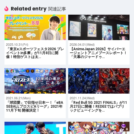
Related entry
関連記事
2025.10.31(Fri)
2026.04.01(Wed)
「東京eスポーツフェスタ2026 プレ
【AnimeJapan 2026】サイバーエ
イベントin多摩」が11月8日に開
ージェントアニメブースレポート！
催！特別ゲストは太…
「天幕のジャードゥ…
2021.06.21(Mon)
2021.11.24(Wed)
「球団愛」で目指せ日本一！「eBA
「Red Bull 5G 2021 FINALS」が11
SEBALLプロスピAリーグ」2021年
月27日に開催！REDEEではパブリ
11月下旬 開催決定！
ックビューイングを…