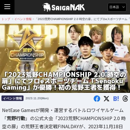
日本語
トップ
イベント情報
「2023荒野CHAMPIONSHIP 2.0 時空の扉」にてプロeスポーツチーム
>
>
「2023荒野CHAMPIONSHIP 2.0 時空の
扉」にてプロeスポーツチーム「Sengoku
Gaming」が優勝！初の荒野王者を獲得！
B!
イベント情報
2023.11.20(Mon)
NetEase Gamesが開発・運営するバトルロワイヤルゲーム
「
荒野行動
」の公式大会「2023荒野CHAMPIONSHIP 2.0 時
空の扉」の荒野王者決定戦FINALDAYが、2023年11月18日