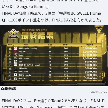
いった「Sengoku Gaming」。
FINAL DAY1終了時点で、2位の「横須賀BC SWELL Horne
t」に180ポイント差をつけ、FINAL DAY2を向かえました。
最終結果
YouTube
FINAL DAY2では、Eto選手がRoud2でMVPとなり、FINAL D
AY2でも「Sengoku Gaming」は安定したプレイとチャンス