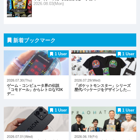
2026.08.03(Mon)
新着ブックマーク
1 User
1 User
2026.07.30(Thu)
2026.07.29(Wed)
ゲーム・コンピュータ界の伝説
「ポケットモンスター」シリーズ
「コモドール」からレトロなY2K
歴代パッケージをデザインした…
デ…
1 User
1 User
2026.07.01(Wed)
2026.06.19(Fri)