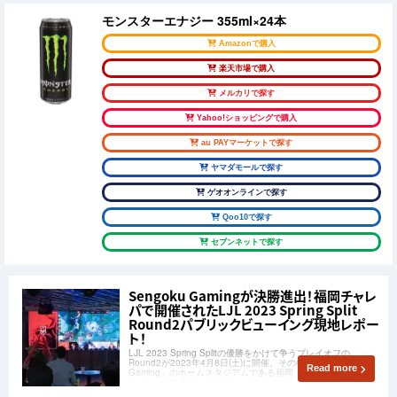
モンスターエナジー 355ml×24本
Amazonで購入
楽天市場で購入
メルカリで探す
Yahoo!ショッピングで購入
au PAYマーケットで探す
ヤマダモールで探す
ゲオオンラインで探す
Qoo10で探す
セブンネットで探す
Sengoku Gamingが決勝進出！福岡チャレ
パで開催されたLJL 2023 Spring Split
Round2パブリックビューイング現地レポー
ト！
LJL 2023 Spring Splitの優勝をかけて争うプレイオフの
Round2が2023年4月8日(土)に開催。その模様が「Sengoku
Read more
Gaming」のホームスタジアムである福岡・天神の「esports
challenger's Park」でパブリックビューイングが開催されまし
たのでその様子をお届け