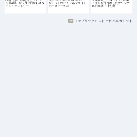
ン第4弾」が12月15日からスタ
がドット絵に！？ネフライト
ノエルがコラボしたオリジナ
ート！エントリー…
バースデー2023…
ル日本酒「【九尾…
ファブリックミスト 土佐ベルガモット