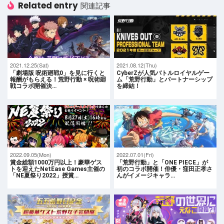
Related entry
関連記事
2021.12.25(Sat)
2021.08.12(Thu)
「劇場版 呪術廻戦0」を見に行くと
CyberZが人気バトルロイヤルゲー
報酬がもらえる！荒野行動 × 呪術廻
ム「荒野行動」とパートナーシップ
戦コラボ開催決…
を締結！
2022.09.05(Mon)
2022.07.01(Fri)
賞金総額1000万円以上！豪華ゲス
「荒野行動」と「ONE PIECE」が
トを迎えたNetEase Games主催の
初のコラボ開催！俳優・窪田正孝さ
「NE夏祭り2022」授賞…
んがイメージキャラ…