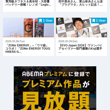
軍用級タフネス＆高冷却・大容量
田中美央さん、東山奈央さんも涙
バッテリー搭載！レノボ「Legio…
「プラグマタ」大ヒット記念！…
1 User
1 User
2026.05.26(Tue)
2026.05.09(Sat)
「ZONe ENERGY」×「ウマ娘」
【EVO Japan 2026】ヴァンパイ
コラボ！「ZONe ENERGY TOUG
アセイヴァー部門優勝のKaji選手
HNESS G…
…