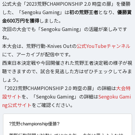
公式大会「2023荒野CHAMPIONSHIP 2.0 時空の扉」を優勝
した、「Sengoku Gaming」は
初の荒野王者
となり、
優勝賞
金600万円を獲得
しました。
次回の大会でも「Sengoku Gaming」の活躍が楽しみです
ね。
本大会は、荒野行動-Knives Outの
公式YouTubeチャンネル
にて、アーカイブが配信中です。
西東日本決定戦や今回開催された荒野王者決定戦の様子が視
聴できますので、試合を見逃した方はぜひチェックしてみま
しょう。
「2023荒野CHAMPIONSHIP 2.0 時空の扉」の詳細は
大会特
設サイト
を、「Sengoku Gaming」の詳細は
Sengoku Gami
ng公式サイト
をご確認ください。
?荒野championship優勝?