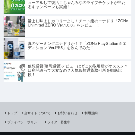
ューアルして復活！ちゃんみなのライブチケットが当た
るキャンペーンも実施！
量よし味よしカロリーよし！チート級のエナドリ「ZONe
Unlimited ZERO Ver.1.0.0」をレビュー！
真のゲーミングエナドリか！？「ZONe PlayStation 5 エ
ディション Ver.PS5」を飲んでみた！
仮想通貨(暗号通貨)デビューはどこの取引所がオススメ？
口座開設って大変なの？人気仮想通貨取引所を徹底比
較！
トップ
当サイトについて
お問い合わせ
利用規約
プライバシーポリシー
ライター募集中