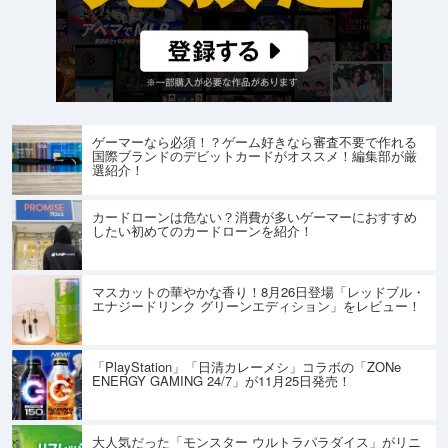
ゲーマーなら必須！？ゲーム好きなら審査不要で作れる
国際ブランドのデビットカードがオススメ！編集部が厳
選紹介！
カードローンは危ない？消費が多いゲーマーにおすすめ
したい初めてのカードローンを紹介！
マスカットの華やかな香り！8月26日登場「レッドブル・
エナジードリンク グリーンエディション」をレビュー！
「PlayStation」「日清カレーメシ」コラボの「ZONe
ENERGY GAMING 24/7」が11月25日発売！
大人気だった「モンスター ウルトラパラダイス」がリニ