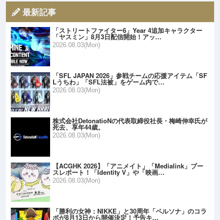
最新記事
「ストリートファイター6」Year 4追加キャラクター
「ヤスミン」8月3日配信開始！アッ…
2026.08.03(Mon)
「SFL JAPAN 2026」参戦チームの応援アイテム「SF
Lうちわ」「SFL法被」をゲーム内で…
2026.08.03(Mon)
株式会社DetonatioNの代表取締役社長・梅崎伸幸氏が
死去、享年44歳。
2026.08.03(Mon)
【ACGHK 2026】「アニメイト」「Medialink」ブー
スレポート！「Identity V」や「映画…
2026.08.03(Mon)
「勝利の女神：NIKKE」と30周年「ペルソナ」のコラ
ボが8月13日から開催決定！予告キ…