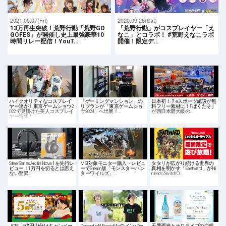
2021.05.07(Fri)
2020.09.26(Sat)
13万再生突破！荒野行動「荒野GO
「荒野行動」がコスプレイヤー「え
GOFES」が開催し史上最強豪華10
なこ」とコラボ！ #荒野えなこラボ
時間リレー配信！YouT…
開催！限定デ…
ハイクオリティなコスプレイ
「ゲーミングマンション」の
日本初！？eスポーツ施設が無
ヤー達が！東京ゲームショウ2
リブランが「東京ゲームショ
料フリー素材に！｢ぱくたそ｣
022で見掛けた美人コスプレイ
ウ2024」へ出展！…
が西日本最大級の…
ヤー特集！
SteelSeries Arctis Nova 1を先行レ
MSI対象モニター購入・レビュ
タタリが広がり続ける世界の
ビュー！1万円を切るとは思え
ーでSteam版「モンスターハン
真相を明かす「Eastward」がNi
ない驚異…
ターワイルズ」…
ntendo Switch O…
JCB「5億円山分けキャンペー
DetonatioN FocusMeのメンバー
天鷹酒造とホロライブの白銀