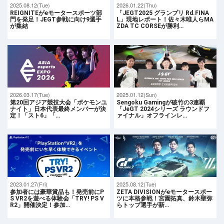
2025.08.12(Tue)
2026.01.22(Thu)
REIGNITEがeモータースポーツ部
「JEGT2025 グランプリ Rd.FINA
門を発足！JEGT参戦に向け9選手
L」現地レポート！佐々木唯人らMA
が集結
ZDA TC CORSEが勝利…
2026.03.17(Tue)
2025.01.12(Sun)
第20回アジア競技大会「ポケモンユ
Sengoku Gamingが破竹の3連覇
ナイト」日本代表最終メンバーが決
「JeGT 2024シリーズ ラウンドフ
定！「スト6」「…
ァイナル」オフラインレ…
2023.01.27(Fri)
2025.08.12(Tue)
参加者には豪華賞品も！発売前にP
ZETA DIVISIONがeモータースポー
S VR2を遊べる体験会「TRY! PS V
ツに本格参戦！宮園拓真、鈴木聖弥
R2」開催決定！参加…
らトップ選手が新…