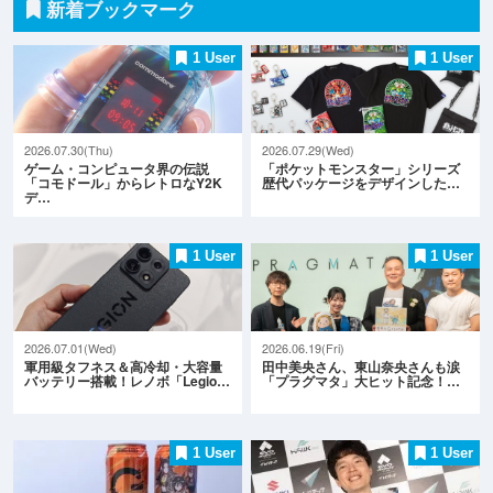
新着ブックマーク
1 User
1 User
2026.07.30(Thu)
2026.07.29(Wed)
ゲーム・コンピュータ界の伝説
「ポケットモンスター」シリーズ
「コモドール」からレトロなY2K
歴代パッケージをデザインした…
デ…
1 User
1 User
2026.07.01(Wed)
2026.06.19(Fri)
軍用級タフネス＆高冷却・大容量
田中美央さん、東山奈央さんも涙
バッテリー搭載！レノボ「Legio…
「プラグマタ」大ヒット記念！…
1 User
1 User