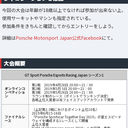
今回の大会は年齢が18歳以上でなければ参加が出来ない上、
使用サーキットやマシンも指定されている。
参加条件をきちんと確認してからエントリーをしよう。
詳細は
Porsche Motorsport Japan公式Facebook
にて。
大会概要
GT Sport Porsche Esports Racing Japan シーズン1
第1戦 2019年4月28日 20:00～21：00
オンラインコ
第2戦 2019年5月 5日 20:00～21：00
ンペティショ
第3戦 2019年5月26日 20:00～21：00
ン
ラウンド制のレース（ポイントでランキング決定）
各戦上位入賞者は当フェイスブックアカウントで発表
（上記第1-3戦におけるポイント上位10名）
2019年6月15-16日
ファイナルレ
「Porsche Sportscar Together Day 2019」＠富士スピード
ース
ウェイを構成する1レースとして開催
上位入賞者
Night of Champions Japan 2019」への招待・表彰