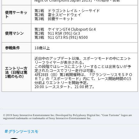
第1戦 ドラゴントレイル・シーサイド
使用サーキッ
第2戦 富士スピードウェイ
ト
第3戦 鈴鹿サーキット
第1戦 ケイマンGT4 Clubsport Gr.4
使用マシン
第2戦 911 RSR (991) Gr.3
第3戦 911 GT3 RS (991) N500
参戦条件
18歳以上
近日中のアップデート以降、スポーツモードの中にエント
リーフライヤーが表示される。
この段階ではレースにエントリーすることは出来ないが予
エントリー方
定されたコースでフリー走行は可能。
法（日程は第
4月28日（日）第1戦開催時は、『グランツーリスモＳＰＯ
1戦のもの）
ＲＴ』の「スポーツモード」内にて、レース開始時間の15
分前よりエントリーを開始予定。
20:00 レーススタート、21:00 終了。
© 2019 Sony Interactive Entertainment Inc. Developed by Polyphony Digital Inc. "Gran Turismo" logos are
registered trademarks or trademarks of Sony Interactive Entertainment Inc.
グランツーリスモ