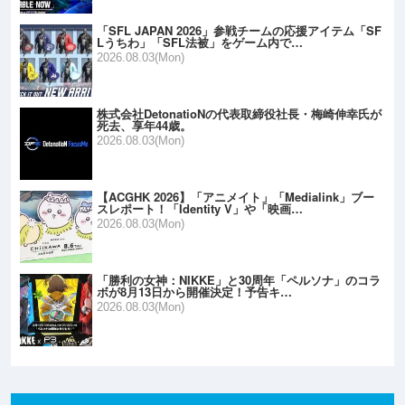
「SFL JAPAN 2026」参戦チームの応援アイテム「SF
Lうちわ」「SFL法被」をゲーム内で…
2026.08.03(Mon)
株式会社DetonatioNの代表取締役社長・梅崎伸幸氏が
死去、享年44歳。
2026.08.03(Mon)
【ACGHK 2026】「アニメイト」「Medialink」ブー
スレポート！「Identity V」や「映画…
2026.08.03(Mon)
「勝利の女神：NIKKE」と30周年「ペルソナ」のコラ
ボが8月13日から開催決定！予告キ…
2026.08.03(Mon)