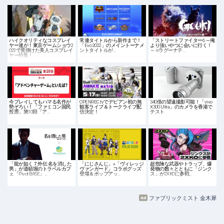
ハイクオリティなコスプレイ
常連タイトルから新作まで！
「ストリートファイター6 ～俺
ヤー達が！東京ゲームショウ2
「Evo 2022」のメイントーナメ
より強いやつに会いに行く！
022で見掛けた美人コスプレイ
ントタイトルが…
～ inラグーナテ…
ヤー特集！
今プレイしてもハマる名作が
OPENREC.tvでデビアン初の無
340倍の望遠撮影可能！「vivo
勢ぞろい！「ファミコン国民
観客ライブ＆トークライブ配
X300 Ultra」のカメラを香港で
投票」第10回「ア…
信決定！
テスト
「龍が如く７外伝 名を消した
「にじさんじ」×「ヴィレッジ
超危険な武器やトラップ、爆
男」が道頓堀のトラベルカフ
ヴァンガード」コラボグッズ
発物の数々とともに「ジンク
ェ「Pivot BASE」…
登場＆ポップアッ…
ス」が2XKOに参戦…
ファブリックミスト 金木犀