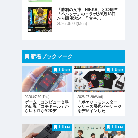
「勝利の女神：NIKKE」と30周年
「ペルソナ」のコラボが8月13日
から開催決定！予告キ…
2026.08.03(Mon)
新着ブックマーク
1 User
1 User
2026.07.30(Thu)
2026.07.29(Wed)
ゲーム・コンピュータ界
「ポケットモンスター」
の伝説「コモドール」か
シリーズ歴代パッケージ
らレトロなY2Kデ…
をデザインした…
1 User
1 User