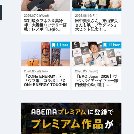
2026.07.01(Wed)
2026.06.19(Fri)
軍用級タフネス＆高冷
田中美央さん、東山奈央
却・大容量バッテリー搭
さんも涙「プラグマタ」
載！レノボ「Legio…
大ヒット記念！…
1 User
1 User
2026.05.26(Tue)
2026.05.09(Sat)
「ZONe ENERGY」×
【EVO Japan 2026】ヴ
「ウマ娘」コラボ！「Z
ァンパイアセイヴァー部
ONe ENERGY TOUGHN
門優勝のKaji選手 …
ESS G…