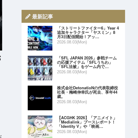
最新記事
「ストリートファイター6」Year 4
追加キャラクター「ヤスミン」8
月3日配信開始！アッ…
2026.08.03(Mon)
「SFL JAPAN 2026」参戦チーム
の応援アイテム「SFLうちわ」
「SFL法被」をゲーム内で…
2026.08.03(Mon)
、
株式会社DetonatioNの代表取締役
社長・梅崎伸幸氏が死去、享年44
歳。
2026.08.03(Mon)
【ACGHK 2026】「アニメイト」
「Medialink」ブースレポート！
「Identity V」や「映画…
2026.08.03(Mon)
゙