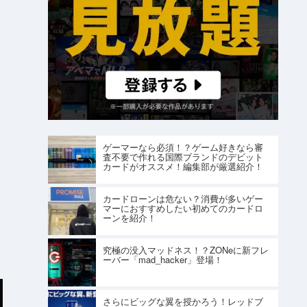
ゲーマーなら必須！？ゲーム好きなら審
査不要で作れる国際ブランドのデビット
カードがオススメ！編集部が厳選紹介！
カードローンは危ない？消費が多いゲー
マーにおすすめしたい初めてのカードロ
ーンを紹介！
究極の没入マッドネス！？ZONeに新フレ
ーバー「mad_hacker」登場！
さらにビッグな翼を授かろう！レッドブ