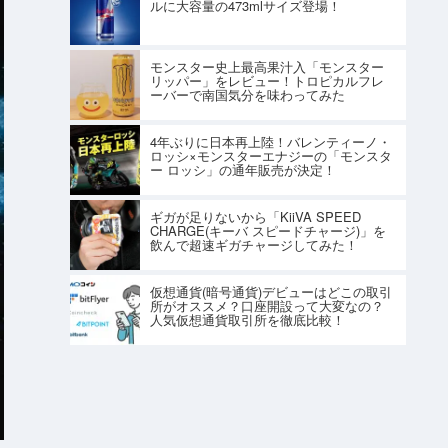
ルに大容量の473mlサイズ登場！
モンスター史上最高果汁入「モンスター
リッパー」をレビュー！トロピカルフレ
ーバーで南国気分を味わってみた
4年ぶりに日本再上陸！バレンティーノ・
ロッシ×モンスターエナジーの「モンスタ
ー ロッシ」の通年販売が決定！
ギガが足りないから「KiiVA SPEED
CHARGE(キーバ スピードチャージ)」を
飲んで超速ギガチャージしてみた！
仮想通貨(暗号通貨)デビューはどこの取引
所がオススメ？口座開設って大変なの？
人気仮想通貨取引所を徹底比較！