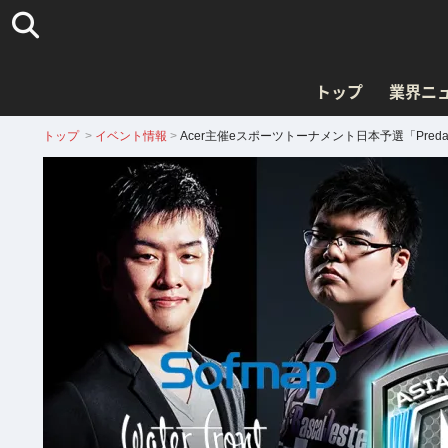
トップ
業界ニ
トップ
>
イベント情報
>
Acer主催eスポーツトーナメント日本予選「Predat