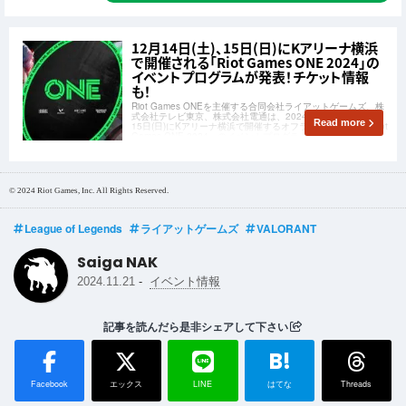
12月14日(土)、15日(日)にKアリーナ横浜
で開催される「Riot Games ONE 2024」の
イベントプログラムが発表！チケット情報
も！
Riot Games ONEを主催する合同会社ライアットゲームズ、株
式会社テレビ東京、株式会社電通は、2024年12月14日(土)、
Read more
15日(日)にKアリーナ横浜で開催するオフラインイベント「Riot
Games ONE 2024」のイベントプログラムを発表しました。
また、チケット販売情報についても発表されました。
© 2024 Riot Games, Inc. All Rights Reserved.
League of Legends
ライアットゲームズ
VALORANT
Saiga NAK
-
2024.11.21
イベント情報
記事を読んだら是非シェアして下さい
B!
Facebook
エックス
LINE
はてな
Threads