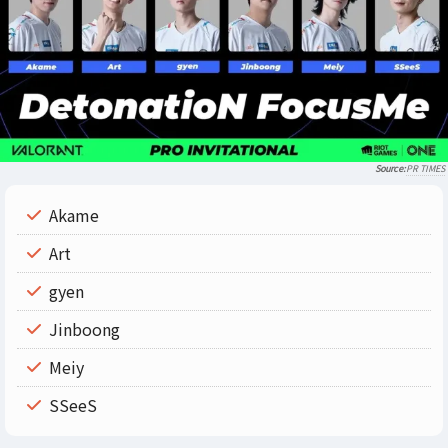
PR TIMES
Akame
Art
gyen
Jinboong
Meiy
SSeeS