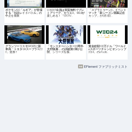
ポケモンGO「ルギア」が登場
U-NEXT会員は実質無料でプレ
「スプラトゥーン3」イベント
する「伝説レイドバトル」の
ミアリーグ、セリエA、MLBが
マッチ「新シーズン開幕記念
中止を発表
楽しめる！「SPOTV…
カップ」が6月3日…
グランツーリスモSPORTに新
「モンスターハンター20周年-
賞金総額100万ドル「ワールド
車両「トヨタ GRスープラ RZ '2
大狩猟展-」の詳細第2弾が公
eスポーツチャンピオンシップ
0」追加！
開、シリーズを振…
2024」のeFootb…
EFlement ファブリックミスト