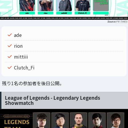
PR TIMES
ade
rion
mittiii
Clutch_Fi
残り1名の参加者を後日公開。
League of Legends - Legendary Legends
Showmatch