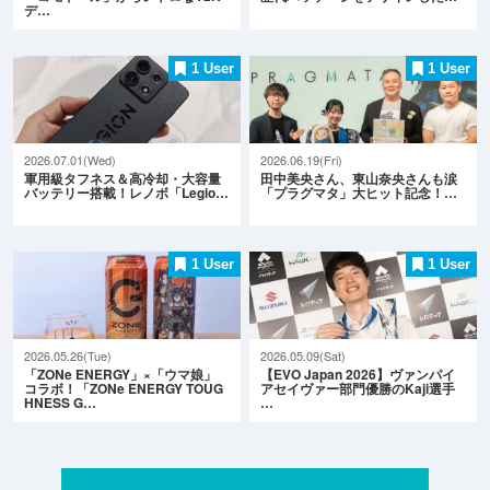
デ…
1 User
1 User
2026.07.01(Wed)
2026.06.19(Fri)
軍用級タフネス＆高冷却・大容量
田中美央さん、東山奈央さんも涙
バッテリー搭載！レノボ「Legio…
「プラグマタ」大ヒット記念！…
1 User
1 User
2026.05.26(Tue)
2026.05.09(Sat)
「ZONe ENERGY」×「ウマ娘」
【EVO Japan 2026】ヴァンパイ
コラボ！「ZONe ENERGY TOUG
アセイヴァー部門優勝のKaji選手
HNESS G…
…