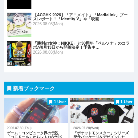
【ACGHK 2026】「アニメイト」「Medialink」ブー
スレポート！「Identity V」や「映画…
2026.08.03(Mon)
「勝利の女神：NIKKE」と30周年「ペルソナ」のコラ
ボが8月13日から開催決定！予告キ…
2026.08.03(Mon)
新着ブックマーク
1 User
1 User
2026.07.30(Thu)
2026.07.29(Wed)
ゲーム・コンピュータ界の伝説
「ポケットモンスター」シリーズ
「コモドール」からレトロなY2K
歴代パッケージをデザインした…