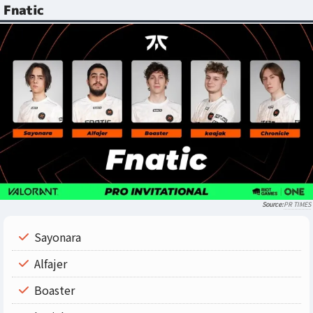
Fnatic
PR TIMES
Sayonara
Alfajer
Boaster