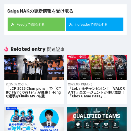
Saiga NAKの更新情報を受け取る
Feedlyで購読する
Inoreaderで購読する
Related entry
関連記事
2025.09.25(Thu)
2022.06.13(Mon)
「LCP 2025 Champions」で「CT
「LoL」全チャンピオン！「VALOR
BC Flying Oyster」が優勝！Hong
ANT」全エージェントが使い放題！
Q選手がFinals MVPを受…
「Xbox Game Pass」…