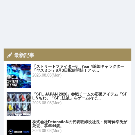
最新記事
「ストリートファイター6」Year 4追加キャラクター
「ヤスミン」8月3日配信開始！アッ…
2026.08.03(Mon)
「SFL JAPAN 2026」参戦チームの応援アイテム「SF
Lうちわ」「SFL法被」をゲーム内で…
2026.08.03(Mon)
株式会社DetonatioNの代表取締役社長・梅崎伸幸氏が
死去、享年44歳。
2026.08.03(Mon)