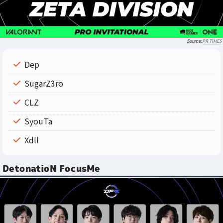
PR TIMES
Dep
SugarZ3ro
CLZ
SyouTa
Xdll
DetonatioN FocusMe