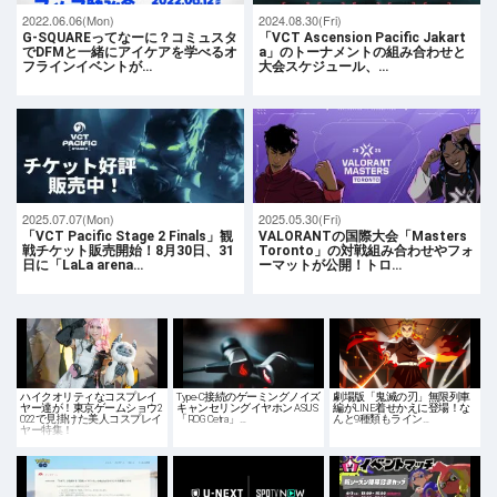
2022.06.06(Mon)
2024.08.30(Fri)
G-SQUAREってなーに？コミュスタ
「VCT Ascension Pacific Jakart
でDFMと一緒にアイケアを学べるオ
a」のトーナメントの組み合わせと
フラインイベントが…
大会スケジュール、…
2025.07.07(Mon)
2025.05.30(Fri)
「VCT Pacific Stage 2 Finals」観
VALORANTの国際大会「Masters
戦チケット販売開始！8月30日、31
Toronto」の対戦組み合わせやフォ
日に「LaLa arena…
ーマットが公開！トロ…
ハイクオリティなコスプレイ
Type-C接続のゲーミングノイズ
劇場版「鬼滅の刃」無限列車
ヤー達が！東京ゲームショウ2
キャンセリングイヤホン ASUS
編がLINE着せかえに登場！な
022で見掛けた美人コスプレイ
「ROG Cetra」…
んと9種類もライン…
ヤー特集！