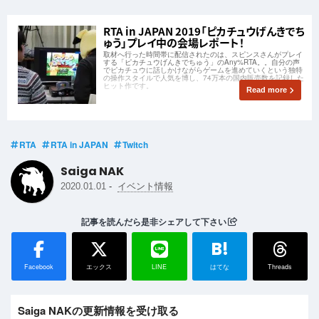
RTA in JAPAN 2019「ピカチュウげんきでち
ゅう」プレイ中の会場レポート！
取材へ行った時間帯に配信されたのは、スピンスさんがプレイ
する「ピカチュウげんきでちゅう」のAny%RTA。。自分の声
でピカチュウに話しかけながらゲームを進めていくという独特
の操作スタイルで人気を博し、74万本の国内販売数を記録した
ヒット作です。
Read more
RTA
RTA in JAPAN
Twitch
Saiga NAK
-
2020.01.01
イベント情報
記事を読んだら是非シェアして下さい
B!
Facebook
エックス
LINE
はてな
Threads
Saiga NAKの更新情報を受け取る