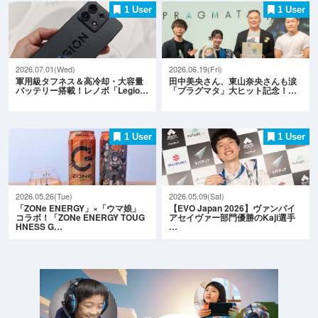
1 User
1 User
2026.07.01(Wed)
2026.06.19(Fri)
軍用級タフネス＆高冷却・大容量
田中美央さん、東山奈央さんも涙
バッテリー搭載！レノボ「Legio…
「プラグマタ」大ヒット記念！…
1 User
1 User
2026.05.26(Tue)
2026.05.09(Sat)
「ZONe ENERGY」×「ウマ娘」
【EVO Japan 2026】ヴァンパイ
コラボ！「ZONe ENERGY TOUG
アセイヴァー部門優勝のKaji選手
HNESS G…
…