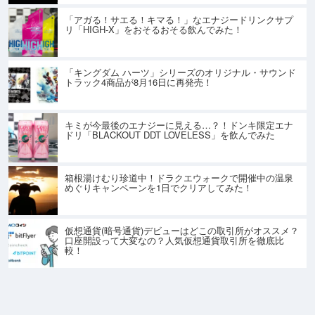
「アガる！サエる！キマる！」なエナジードリンクサプ
リ「HIGH-X」をおそるおそる飲んでみた！
「キングダム ハーツ」シリーズのオリジナル・サウンド
トラック4商品が8月16日に再発売！
キミが今最後のエナジーに見える…？！ドンキ限定エナ
ドリ「BLACKOUT DDT LOVELESS」を飲んでみた
箱根湯けむり珍道中！ドラクエウォークで開催中の温泉
めぐりキャンペーンを1日でクリアしてみた！
仮想通貨(暗号通貨)デビューはどこの取引所がオススメ？
口座開設って大変なの？人気仮想通貨取引所を徹底比
較！