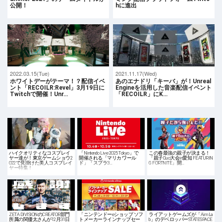
公開！
hに進出
2022.03.15(Tue)
2021.11.17(Wed)
ホワイトデーがテーマ！？配信イベ
あのエナドリ「キーバ」が！Unreal
ント「RECOILR:Revel」3月19日に
Engineを活用した音楽配信イベント
Twitchで開催！Unr…
「RECOILR」にK…
ハイクオリティなコスプレイ
「Nintendo Live 2025 Tokyo」で
この春最強の親子が決まる！
ヤー達が！東京ゲームショウ2
開催される「マリカ ワール
「親子Duo大会in愛知 FEATURIN
022で見掛けた美人コスプレイ
ド」「スプラ3…
G FORTNITE」開…
ヤー特集！
ZETA DIVISIONのCREATOR部門
「ニンテンドーeショップ ソフ
ライアットゲームズが「Aim La
所属の関優太さんが12月31日
トメーカーラインナップセー
b」のデベロッパーSTATESPACE