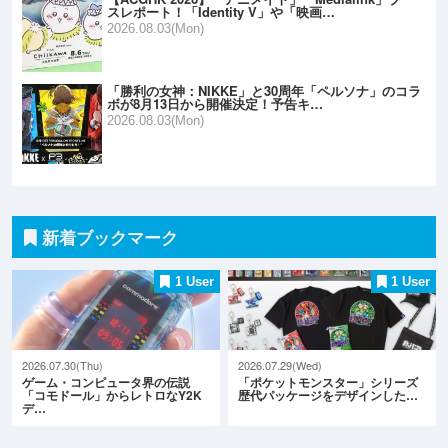
スレポート！「Identity V」や「映画…
2026.08.03(Mon)
「勝利の女神：NIKKE」と30周年「ペルソナ」のコラ
ボが8月13日から開催決定！予告キ…
2026.08.03(Mon)
新着ブックマーク
1 User
1 User
2026.07.30(Thu)
2026.07.29(Wed)
ゲーム・コンピュータ界の伝説
「ポケットモンスター」シリーズ
「コモドール」からレトロなY2K
歴代パッケージをデザインした…
デ…