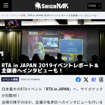
日本語
トップ
イベント情報
RTA in JAPAN 2019イベントレポート＆主催者へインタビューも！
>
>
RTA in JAPAN 2019イベントレポート＆
主催者へインタビューも！
B!
イベント情報
2020.01.01(Wed)
日本最大のRTAイベント「
RTA in JAPAN
」へ、サイガナック
が初取材！
会場の様子のほか、主催の
もか
氏へのインタビューも行いま