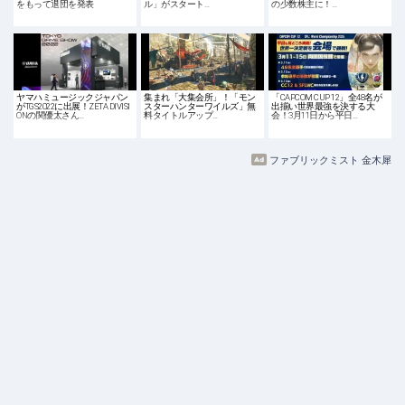
をもって退団を発表
ル」がスタート…
の少数株主に！…
ヤマハミュージックジャパン
集まれ「大集会所」！「モン
「CAPCOM CUP 12」全48名が
がTGS2022に出展！ZETA DIVISI
スターハンターワイルズ」無
出揃い世界最強を決する大
ONの関優太さん…
料タイトルアップ…
会！3月11日から平日…
ファブリックミスト 金木犀