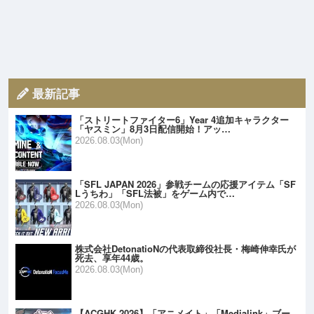
最新記事
「ストリートファイター6」Year 4追加キャラクター
「ヤスミン」8月3日配信開始！アッ…
2026.08.03(Mon)
「SFL JAPAN 2026」参戦チームの応援アイテム「SF
Lうちわ」「SFL法被」をゲーム内で…
2026.08.03(Mon)
株式会社DetonatioNの代表取締役社長・梅崎伸幸氏が
死去、享年44歳。
2026.08.03(Mon)
【ACGHK 2026】「アニメイト」「Medialink」ブー