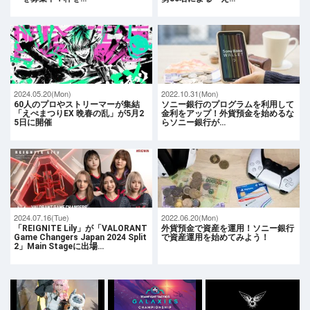
2024.05.20(Mon)
2022.10.31(Mon)
60人のプロやストリーマーが集結
ソニー銀行のプログラムを利用して
「えぺまつりEX 晩春の乱」が5月2
金利をアップ！外貨預金を始めるな
5日に開催
らソニー銀行が…
2024.07.16(Tue)
2022.06.20(Mon)
「REIGNITE Lily」が「VALORANT
外貨預金で資産を運用！ソニー銀行
Game Changers Japan 2024 Split
で資産運用を始めてみよう！
2」Main Stageに出場…