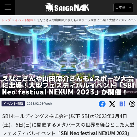
日本語
トップ
イベント情報
えなこさんや山田涼介さんもeスポーツ大会に出場！大型フェスティバルイベント「SB
>
>
えなこさんや山田涼介さんもeスポーツ大会
に出場！大型フェスティバルイベント「SBI
Neo festival NEXUM 2023」が開催！
B!
イベント情報
2023.02.08(Wed)
SBIホールディングス株式会社(以下 SBI)が2023年3月4日
(土)、5日(日)に開催するメタバースの世界を舞台とした大型
フェスティバルイベント「
SBI Neo festival NEXUM 2023
」