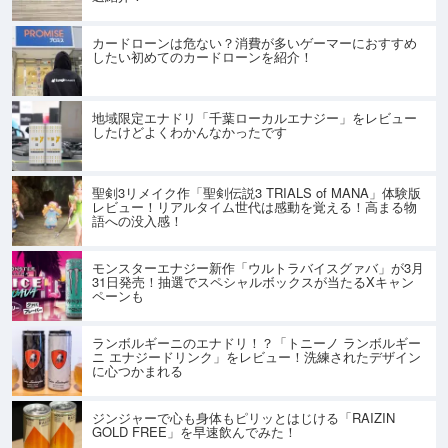
カードローンは危ない？消費が多いゲーマーにおすすめ
したい初めてのカードローンを紹介！
地域限定エナドリ「千葉ローカルエナジー」をレビュー
したけどよくわかんなかったです
聖剣3リメイク作「聖剣伝説3 TRIALS of MANA」体験版
レビュー！リアルタイム世代は感動を覚える！高まる物
語への没入感！
モンスターエナジー新作「ウルトラバイスグァバ」が3月
31日発売！抽選でスペシャルボックスが当たるXキャン
ペーンも
ランボルギーニのエナドリ！？「トニーノ ランボルギー
ニ エナジードリンク」をレビュー！洗練されたデザイン
に心つかまれる
ジンジャーで心も身体もピリッとはじける「RAIZIN
GOLD FREE」を早速飲んでみた！