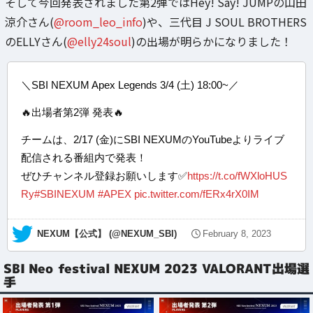
そして今回発表されました第2弾ではHey! Say! JUMPの山田
涼介さん(
@room_leo_info
)や、三代目 J SOUL BROTHERS
のELLYさん(
@elly24soul
)の出場が明らかになりました！
＼SBI NEXUM Apex Legends 3/4 (土) 18:00~／
🔥出場者第2弾 発表🔥
チームは、2/17 (金)にSBI NEXUMのYouTubeよりライブ
配信される番組内で発表！
ぜひチャンネル登録お願いします✅
https://t.co/fWXloHUS
Ry
#SBINEXUM
#APEX
pic.twitter.com/fERx4rX0IM
— NEXUM【公式】 (@NEXUM_SBI)
February 8, 2023
SBI Neo festival NEXUM 2023 VALORANT出場選
手