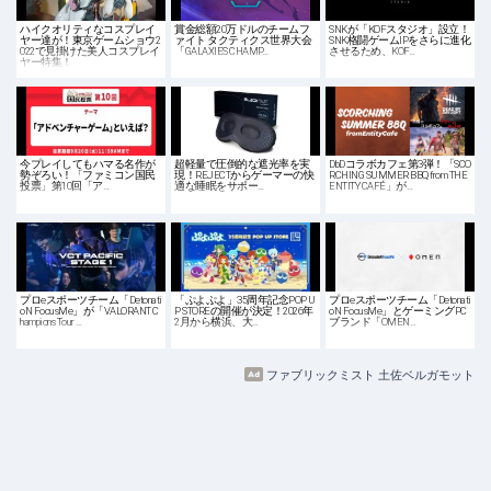
ハイクオリティなコスプレイ
賞金総額20万ドルのチームフ
SNKが「KOFスタジオ」設立！
ヤー達が！東京ゲームショウ2
ァイト タクティクス世界大会
SNK格闘ゲームIPをさらに進化
022で見掛けた美人コスプレイ
「GALAXIES CHAMP…
させるため、KOF…
ヤー特集！
今プレイしてもハマる名作が
超軽量で圧倒的な遮光率を実
DbDコラボカフェ第3弾！「SCO
勢ぞろい！「ファミコン国民
現！REJECTからゲーマーの快
RCHING SUMMER BBQ from THE
投票」第10回「ア…
適な睡眠をサポー…
ENTITY CAFÉ」が…
プロeスポーツチーム「Detonati
「ぷよぷよ」35周年記念POP U
プロeスポーツチーム「Detonati
oN FocusMe」が「VALORANT C
P STOREの開催が決定！2026年
oN FocusMe」とゲーミングPC
hampions Tour …
2月から横浜、大…
ブランド「OMEN…
ファブリックミスト 土佐ベルガモット