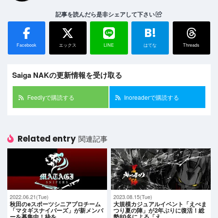
記事を読んだら是非シェアして下さい
B!
Facebook
エックス
LINE
はてな
Threads
Saiga NAKの更新情報を受け取る
Feedlyで購読する
Inoreaderで購読する
Related entry
関連記事
2022.06.21(Tue)
2023.08.15(Tue)
秋田のeスポーツシニアプロチーム
大規模カジュアルイベント「えぺま
「マタギスナイパーズ」が新メンバ
つり夏の陣」が2年ぶりに復活！総
ーを募集中！枠を…
勢80名による「え…