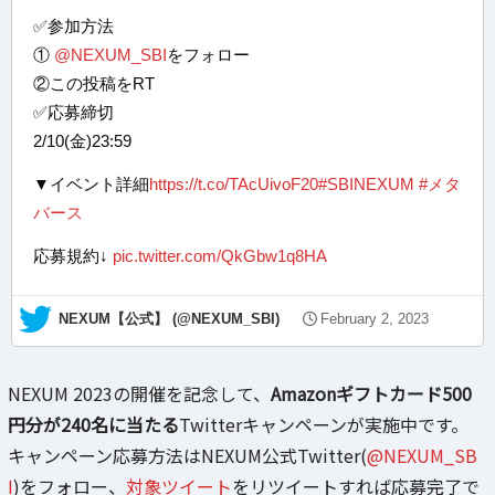
✅参加方法
①
@NEXUM_SBI
​をフォロー
②この投稿をRT
✅応募締切
2/10(金)23:59
▼イベント詳細
https://t.co/TAcUivoF20
#SBINEXUM
#メタ
バース
応募規約↓
pic.twitter.com/QkGbw1q8HA
— NEXUM【公式】 (@NEXUM_SBI)
February 2, 2023
NEXUM 2023の開催を記念して、
Amazonギフトカード500
円分が240名に当たる
Twitterキャンペーンが実施中です。
キャンペーン応募方法はNEXUM公式Twitter(
@NEXUM_SB
I
)をフォロー、
対象ツイート
をリツイートすれば応募完了で