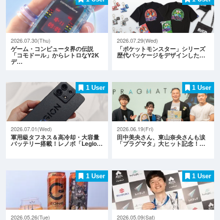
2026.07.30(Thu)
2026.07.29(Wed)
ゲーム・コンピュータ界の伝説
「ポケットモンスター」シリーズ
「コモドール」からレトロなY2K
歴代パッケージをデザインした…
デ…
1 User
1 User
2026.07.01(Wed)
2026.06.19(Fri)
軍用級タフネス＆高冷却・大容量
田中美央さん、東山奈央さんも涙
バッテリー搭載！レノボ「Legio…
「プラグマタ」大ヒット記念！…
1 User
1 User
2026.05.26(Tue)
2026.05.09(Sat)