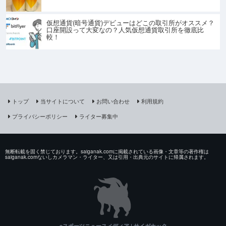
仮想通貨(暗号通貨)デビューはどこの取引所がオススメ？
口座開設って大変なの？人気仮想通貨取引所を徹底比
較！
トップ
当サイトについて
お問い合わせ
利用規約
プライバシーポリシー
ライター募集中
無断転載を固く禁じております。saiganak.comに掲載されている画像・文章等の著作権は
saiganak.comないしカメラマン・ライター、又は引用・出典元のサイトに帰属されます。
eスポーツニュースメディア | サイガナック