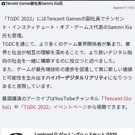
Tencent Games副社長Sammi Xia氏
PR TIMES
「TGDC 2022」にはTencent Gamesの副社長でテンセン
ト・インスティテュート・オブ・ゲームス代表のSammi Xia
氏も登壇。
TGDCを通じて、より多くのゲーム業界関係者が集まり、業
界と社会が相互の理解を深めることで、より良いデジタル指
向の社会を一緒に構築するのに役立つと述べました。
また、ゲームが最先端技術の進歩を促進して常に新しい価値
と可能性を生み出す
ハイパーデジタルリアリティ
になりつつ
あると表現しています。
基調講演のアーカイブはYouTubeチャンネル「
Tencent Glo
bal
」や
「TGDC 2022」イベントページ
から視聴できます。
Logicool G ゲーミングヘッドセット G535