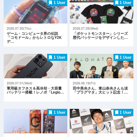
1 User
1 User
2026.07.30(Thu)
2026.07.29(Wed)
ゲーム・コンピュータ界の伝説
「ポケットモンスター」シリーズ
「コモドール」からレトロなY2K
歴代パッケージをデザインした…
デ…
1 User
1 User
2026.07.01(Wed)
2026.06.19(Fri)
軍用級タフネス＆高冷却・大容量
田中美央さん、東山奈央さんも涙
バッテリー搭載！レノボ「Legio…
「プラグマタ」大ヒット記念！…
1 User
1 User