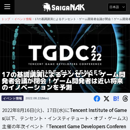
日本語
トップ
イベント情報
17の基調講演によるテンセント・ゲーム開発者会議が閉会！ゲーム開発
>
>
17の基調講演によるテンセント・ゲーム開
発者会議が閉会！ゲーム開発者は近い将来
のイノベーションを予測
B!
イベント情報
2022.08.22(Mon)
2022年8月16日(火)、17日(水)に
Tencent Institute of Game
s
(以下、テンセント・インスティテュート・オブ・ゲームス)
主催の年次イベント「
Tencent Game Developers Conferen