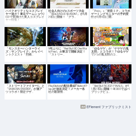
ハイクオリティなコスプレイ
社会人向けのeスポーツ大会
「Pixio」×「初音ミク」コラボ
ヤー達が！東京ゲームショウ2
「B2eLEAGUE SEASON1」が5月
ゲーミングモニターの予約受
022で見掛けた美人コスプレイ
29日に開催！「グラ…
付が3月9日に開…
ヤー特集！
「モンスターハンターライ
9年ぶりに「Red Bull BC One Wor
「ゆるゲゲ」が「ゲゲゲの鬼
ズ：サンブレイク」からイベ
ld Final」が東京で開催決定！
太郎」とコラボ！？ゆるゲゲ
ントクエスト「烈禍…
「ストリー…
で2つの鬼太郎のコ…
「ストリートファイター6」と
PlayStationの配信番組｢State of P
「Red Bull 5G 2021 FINALS」が1
「SAMURAI ENERGY」が激ア
lay｣が放送決定！メーカー各
1月27日に開催！REDEEではパ
ツコラボ！限定デザ…
社の最新情…
ブリックビュ…
EFlement ファブリックミスト