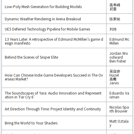
高希峰
Low-Poly Mesh Generation for Building Models
武奎
Dynamic Weather Rendering in Arena Breakout
陈家铭
UE5 Deferred Technology Pipeline for Mobile Games
刘炜
13 Years Later: A retrospective of Edmund McMillen’s game d
Edmund Mc
esign manifesto
Millen
Jordan Wo
Behind the Scenes of Sniper Elite
odward
Ben Fisher
吴自非
How Can Chinese Indie Game Developers Succeed in The Ov
Hazel
erseas Market?
高瞰
Jarvis
The Soundscapes of Yara: Audio Innovation and Represent
Eduardo Va
ation in ‘Far Cry 6’
isman
Nicolas Spa
Art Direction Through Time: Project Identity and Continuity
rth Bouvier
Matt Oztala
Bring the World to Your Shaders
y