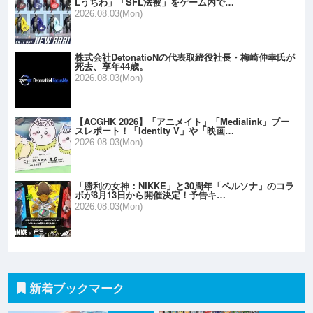
Lうちわ」「SFL法被」をゲーム内で…
2026.08.03(Mon)
株式会社DetonatioNの代表取締役社長・梅崎伸幸氏が
死去、享年44歳。
2026.08.03(Mon)
【ACGHK 2026】「アニメイト」「Medialink」ブー
スレポート！「Identity V」や「映画…
2026.08.03(Mon)
「勝利の女神：NIKKE」と30周年「ペルソナ」のコラ
ボが8月13日から開催決定！予告キ…
2026.08.03(Mon)
新着ブックマーク