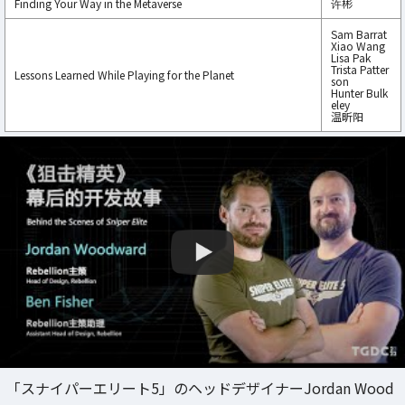
Finding Your Way in the Metaverse
许彬
Sam Barrat
Xiao Wang
Lisa Pak
Trista Patter
Lessons Learned While Playing for the Planet
son
Hunter Bulk
eley
温昕阳
「スナイパーエリート5」のヘッドデザイナーJordan Wood