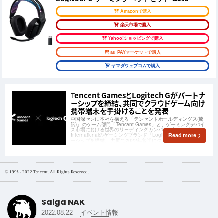
Amazonで購入
楽天市場で購入
Yahoo!ショッピングで購入
au PAYマーケットで購入
ヤマダウェブコムで購入
Tencent GamesとLogitech Gがパートナ
ーシップを締結、共同でクラウドゲーム向け
携帯端末を手掛けることを発表
中国深センに本社を構える「テンセントホールディングス(騰
訊)」のゲーム部門「Tencent Games」と、ゲーミングデバイ
ス市場における世界のリーディングカンパニーLogitech
Internationalのゲーミングブランド「Logitech G」がパートナ
Read more
ーシップを締結。 共同で2022年後半にクラウドゲーミ
© 1998 - 2022 Tencent. All Rights Reserved.
Saiga NAK
-
2022.08.22
イベント情報