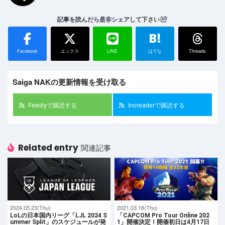
記事を読んだら是非シェアして下さい
B!
Facebook
エックス
LINE
はてな
Threads
Saiga NAKの更新情報を受け取る
Feedlyで購読する
Inoreaderで購読する
Related entry
関連記事
2024.05.23(Thu)
2021.03.18(Thu)
LoLの日本国内リーグ「LJL 2024 S
「CAPCOM Pro Tour Online 202
ummer Split」のスケジュールが発
1」開催決定！開催初日は4月17日