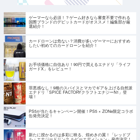
ゲーマーなら必須！？ゲーム好きなら審査不要で作れる
国際ブランドのデビットカードがオススメ！編集部が厳
選紹介！
カードローンは危ない？消費が多いゲーマーにおすすめ
したい初めてのカードローンを紹介！
お手頃価格に自信あり！90円で買えるエナドリ「ライフ
ガードX」をレビュー！
罪悪感なし！9種のスパイスとマカでギアを上げる自然派
エナドリ「SPICE FACTORYクラフトエナジーN1」登
場！
PS5が当たるキャンペーン開催！PS5 × ZONe限定コラボ
缶発売決定！
新たに授かるのは多彩に映る、煌めきの翼！「レッドブ
ル・エナジードリンク ルビーエディション」発売決定！