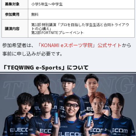
募集対象
小学5年生～中学生
参加費用
無料
第1部:特別講演「プロを目指した学生生活と合同トライアウ
講演内容
トの心構え」
第2部:FORTNITEプレーイベント
参加希望者は、
「KONAMI eスポーツ学院」公式サイト
から
事前に申し込みが必要です。
「TEQWING e-Sports」について