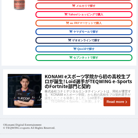
メルカリで探す
Yahoo!ショッピングで購入
au PAYマーケットで購入
ヤマダモールで探す
ゲオオンラインで探す
Qoo10で探す
セブンネットで探す
KONAMI eスポーツ学院から初の高校生プ
ロが誕生！Loid選手がTEQWING e-Sports
のFortnite部門と契約
株式会社コナミデジタルエンタテインメントは、同社が運営す
る「KONAMI eスポーツ学院」から初の高校生プロ契約選手が
誕生したことを発表しました。Loid選手はプロeスポーツチー
ム「TEQWING e-Sports」に所属します。
Read more
©Konami Digital Entertainment
© TEQWING e-sports All Rights Reserved.