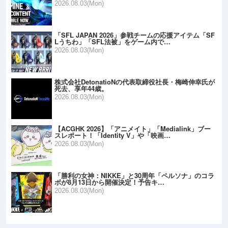
2026.08.03(Mon)
「SFL JAPAN 2026」参戦チームの応援アイテム「SF
Lうちわ」「SFL法被」をゲーム内で…
2026.08.03(Mon)
株式会社DetonatioNの代表取締役社長・梅崎伸幸氏が
死去、享年44歳。
2026.08.03(Mon)
【ACGHK 2026】「アニメイト」「Medialink」ブー
スレポート！「Identity V」や「映画…
2026.08.03(Mon)
「勝利の女神：NIKKE」と30周年「ペルソナ」のコラ
ボが8月13日から開催決定！予告キ…
2026.08.03(Mon)