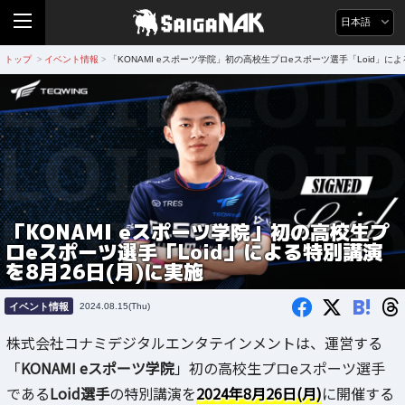
日本語
トップ
イベント情報
「KONAMI eスポーツ学院」初の高校生プロeスポーツ選手「Loid」によ
>
>
「KONAMI eスポーツ学院」初の高校生プ
ロeスポーツ選手「Loid」による特別講演
を8月26日(月)に実施
B!
イベント情報
2024.08.15(Thu)
株式会社コナミデジタルエンタテインメントは、運営する
「
KONAMI eスポーツ学院
」初の高校生プロeスポーツ選手
である
Loid選手
の特別講演を
2024年8月26日(月)
に開催する