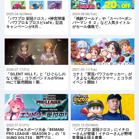
2025.04.02(Wed)
2024.08.06(Tue)
「パワプロ 栄冠クロス」×神宮球場
「桃鉄ワールド」や「スーパーボン
「パワプロ＆プロスピcafé」記念
バーマン Ｒ ２」など人気タイトル
キャンペーンが4月…
がセール価格で…
2026.07.17(Fri)
2021.05.11(Tue)
「SILENT HILL f」と「ひぐらしの
コナミ「実況パワフルサッカー」が
なく頃に」コラボバンドルがStea
「さよなら私のクラマー」とコラボ
mにて販売開始！期…
イベント開始！
2022.07.01(Fri)
2023.12.20(Wed)
音ゲーのeスポーツ大会「BEMANI
「パワプロ 栄冠クロス」にイチロ
PRO LEAGUE -SEASON 2-」の「S
ーさんが登場！イチローさんが野球
OUND VOLTEX」部門プロ…
監督論を語る貴重…