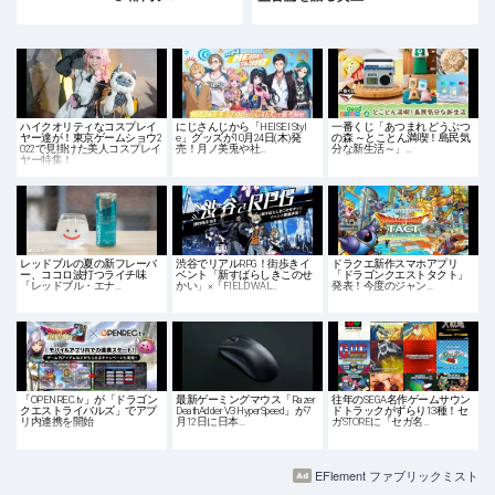
ハイクオリティなコスプレイ
にじさんじから「HEISEI Styl
一番くじ「あつまれ どうぶつ
ヤー達が！東京ゲームショウ2
e」グッズが10月24日(木)発
の森 ～とことん満喫！島民気
022で見掛けた美人コスプレイ
売！月ノ美兎や社…
分な新生活～」…
ヤー特集！
レッドブルの夏の新フレーバ
渋谷でリアルRPG！街歩きイ
ドラクエ新作スマホアプリ
ー、ココロ波打つライチ味
ベント「新すばらしきこのせ
「ドラゴンクエストタクト」
「レッドブル・エナ…
かい」×「FIELD WAL…
発表！今度のジャン…
「OPENREC.tv」が「ドラゴン
最新ゲーミングマウス「Razer
往年のSEGA名作ゲームサウン
クエストライバルズ」でアプ
DeathAdder V3 HyperSpeed」が7
ドトラックがずらり13種！セ
リ内連携を開始
月12日に日本…
ガSTOREに「セガ名…
EFlement ファブリックミスト