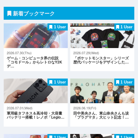
新着ブックマーク
1 User
1 User
2026.07.30(Thu)
2026.07.29(Wed)
ゲーム・コンピュータ界の伝説
「ポケットモンスター」シリーズ
「コモドール」からレトロなY2K
歴代パッケージをデザインした…
デ…
1 User
1 User
2026.07.01(Wed)
2026.06.19(Fri)
軍用級タフネス＆高冷却・大容量
田中美央さん、東山奈央さんも涙
バッテリー搭載！レノボ「Legio…
「プラグマタ」大ヒット記念！…
1 User
1 User