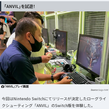
「ANVIL」を試遊！
「ANVIL」プレイ画面
Saiga NAK
今回はNintendo Switchにてリリースが決定したローグライ
クシューティング「ANVIL」のSwitch版を体験した。