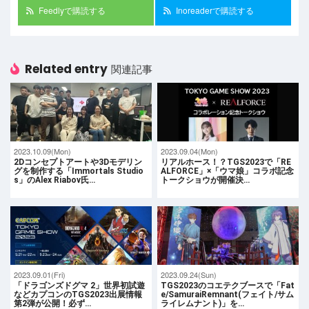
Feedlyで購読する
Inoreaderで購読する
Related entry
関連記事
2023.10.09(Mon)
2023.09.04(Mon)
2Dコンセプトアートや3Dモデリン
リアルホース！？TGS2023で「RE
グを制作する「Immortals Studio
ALFORCE」×「ウマ娘」コラボ記念
s」のAlex Riabov氏…
トークショウが開催決…
2023.09.01(Fri)
2023.09.24(Sun)
「ドラゴンズドグマ 2」世界初試遊
TGS2023のコエテクブースで「Fat
などカプコンのTGS2023出展情報
e/SamuraiRemnant(フェイト/サム
第2弾が公開！必ず…
ライレムナント)」を…