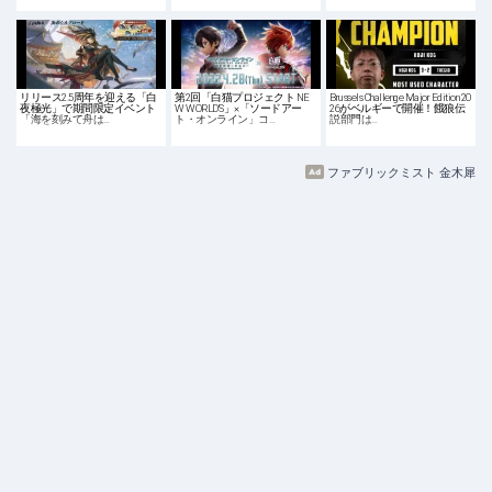
リリース2.5周年を迎える「白
第2回「白猫プロジェクト NE
Brussels Challenge Major Edition 20
夜極光」で期間限定イベント
W WORLD'S」×「ソードアー
26がベルギーで開催！餓狼伝
「海を刻みて舟は…
ト・オンライン」コ…
説部門は…
ファブリックミスト 金木犀