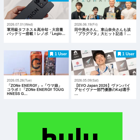
2026.07.01(Wed)
2026.06.19(Fri)
軍用級タフネス＆高冷却・大容量
田中美央さん、東山奈央さんも涙
バッテリー搭載！レノボ「Legio…
「プラグマタ」大ヒット記念！…
1 User
1 User
2026.05.26(Tue)
2026.05.09(Sat)
「ZONe ENERGY」×「ウマ娘」
【EVO Japan 2026】ヴァンパイ
コラボ！「ZONe ENERGY TOUG
アセイヴァー部門優勝のKaji選手
HNESS G…
…