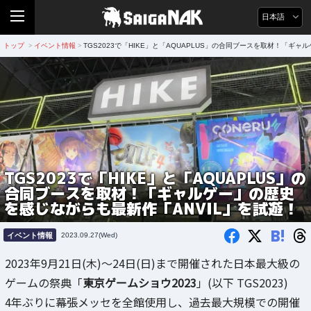
日本語
トップ
イベント情報
TGS2023で「HIKE」と「AQUAPLUS」の合同ブースを取材！「ギ
>
>
TGS2023で「HIKE」と「AQUAPLUS」の
合同ブースを取材！「ギャルゲー」の歴史
を感じながらも最新作「ANVIL」を試遊！
B!
イベント情報
2023.09.27(Wed)
2023年9月21日(木)～24日(日)まで開催された日本最大級の
ゲームの祭典「
東京ゲームショウ2023
」(以下 TGS2023)
4年ぶりに幕張メッセを全館使用し、過去最大規模での開催