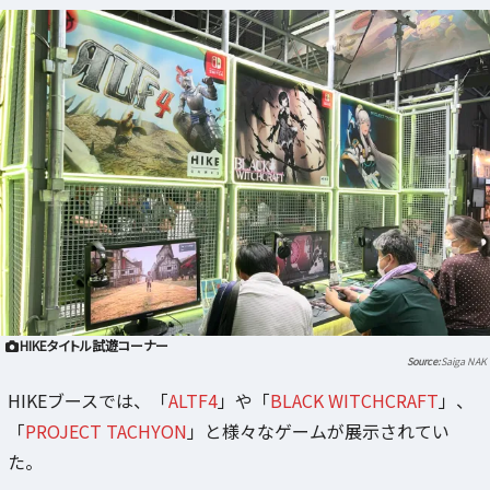
HIKEタイトル試遊コーナー
Saiga NAK
HIKEブースでは、「
ALTF4
」や「
BLACK WITCHCRAFT
」、
「
PROJECT TACHYON
」と様々なゲームが展示されてい
た。