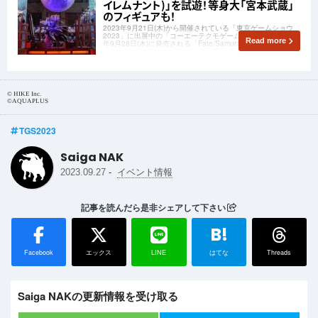
イレムナント)」を試遊！等身大「宮本武蔵」
のフィギュアも！
2023年9月21日(木)から開催されている「東京ゲームショウ
2023」に出展中の「コーエーテクモゲームス」ですが、2023
Read more
年9月28日(木)に発売される「Fate/SamuraiRemnant(フェイ
ト/サムライレムナント)」の試遊が実施されており、発売に先
駆け試遊してきましたのでその様子をお伝えします！
© HIKE Inc.
©AQUAPLUS
TGS2023
Saiga NAK
-
2023.09.27
イベント情報
記事を読んだら是非シェアして下さい
B!
Facebook
エックス
LINE
はてな
Threads
Saiga NAKの更新情報を受け取る