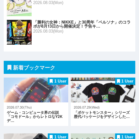
2026.08.03(Mon)
「勝利の女神：NIKKE」と30周年「ペルソナ」のコラ
ボが8月13日から開催決定！予告キ…
2026.08.03(Mon)
新着ブックマーク
1 User
1 User
2026.07.30(Thu)
2026.07.29(Wed)
ゲーム・コンピュータ界の伝説
「ポケットモンスター」シリーズ
「コモドール」からレトロなY2K
歴代パッケージをデザインした…
デ…
1 User
1 User