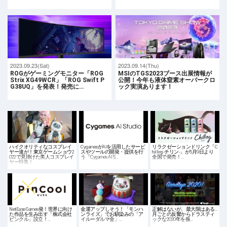
2023.09.23(Sat)
2023.09.14(Thu)
ROGがゲーミングモニター「ROG
MSIのTGS2023ブース出展情報が
Strix XG49WCR」「ROG Swift P
公開！今年も液体窒素オーバークロ
G38UQ」を発表！発売に…
ック実演あります！
ハイクオリティなコスプレイ
CygamesがAIを活用したサービ
リラクゼーションドリンク「C
ヤー達が！東京ゲームショウ2
スやツールの開発・提供を行
hilling-チリン-」が5月9日より
022で見掛けた美人コスプレイ
う「Cygames AI S…
全国で発売！…
ヤー特集！
NetEase Games発！世界に向け
金運アップしそう！「モンハ
正解はないが、最大限はある…
た作品を生み出す「株式会社
ンライズ」でお馴染みの「ア
月ごとの反響からドラスティ
ピンクル」設立！…
イルーダルマ金」…
ックな2020年を振…