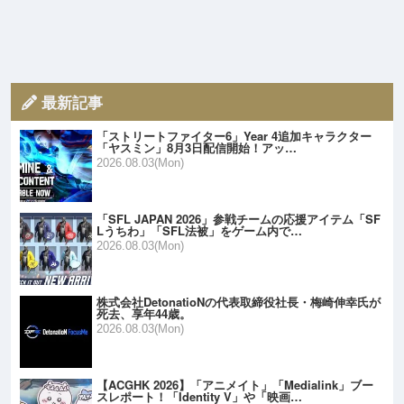
最新記事
「ストリートファイター6」Year 4追加キャラクター
「ヤスミン」8月3日配信開始！アッ…
2026.08.03(Mon)
「SFL JAPAN 2026」参戦チームの応援アイテム「SF
Lうちわ」「SFL法被」をゲーム内で…
2026.08.03(Mon)
株式会社DetonatioNの代表取締役社長・梅崎伸幸氏が
死去、享年44歳。
2026.08.03(Mon)
【ACGHK 2026】「アニメイト」「Medialink」ブー
スレポート！「Identity V」や「映画…