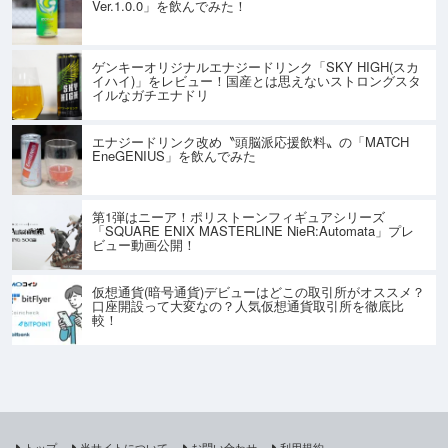
Ver.1.0.0」を飲んでみた！
ゲンキーオリジナルエナジードリンク「SKY HIGH(スカ
イハイ)」をレビュー！国産とは思えないストロングスタ
イルなガチエナドリ
エナジードリンク改め〝頭脳派応援飲料〟の「MATCH
EneGENIUS」を飲んでみた
第1弾はニーア！ポリストーンフィギュアシリーズ
「SQUARE ENIX MASTERLINE NieR:Automata」プレ
ビュー動画公開！
仮想通貨(暗号通貨)デビューはどこの取引所がオススメ？
口座開設って大変なの？人気仮想通貨取引所を徹底比
較！
トップ
当サイトについて
お問い合わせ
利用規約