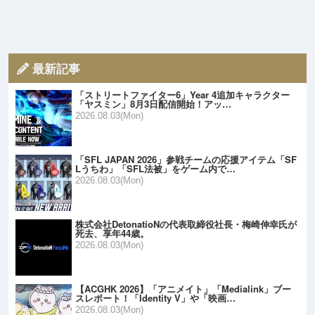
最新記事
「ストリートファイター6」Year 4追加キャラクター
「ヤスミン」8月3日配信開始！アッ…
2026.08.03(Mon)
「SFL JAPAN 2026」参戦チームの応援アイテム「SF
Lうちわ」「SFL法被」をゲーム内で…
2026.08.03(Mon)
株式会社DetonatioNの代表取締役社長・梅崎伸幸氏が
死去、享年44歳。
2026.08.03(Mon)
【ACGHK 2026】「アニメイト」「Medialink」ブー
スレポート！「Identity V」や「映画…
2026.08.03(Mon)