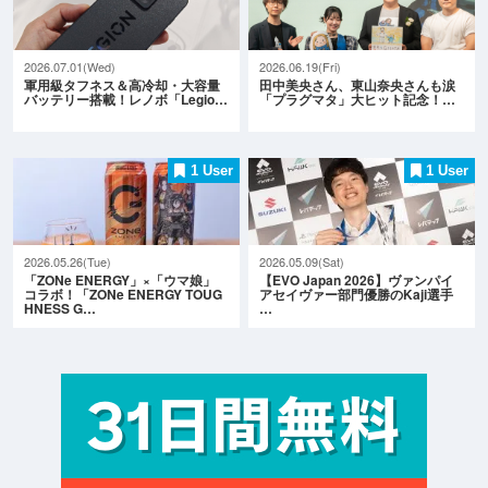
2026.07.01(Wed)
2026.06.19(Fri)
軍用級タフネス＆高冷却・大容量
田中美央さん、東山奈央さんも涙
バッテリー搭載！レノボ「Legio…
「プラグマタ」大ヒット記念！…
1 User
1 User
2026.05.26(Tue)
2026.05.09(Sat)
「ZONe ENERGY」×「ウマ娘」
【EVO Japan 2026】ヴァンパイ
コラボ！「ZONe ENERGY TOUG
アセイヴァー部門優勝のKaji選手
HNESS G…
…