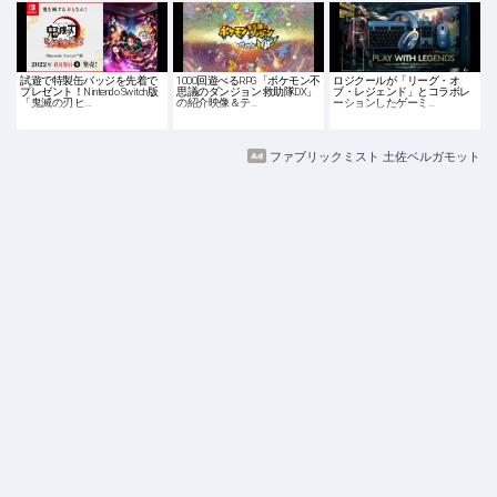
試遊で特製缶バッジを先着で
1000回遊べるRPG「ポケモン不
ロジクールが「リーグ・オ
プレゼント！Nintendo Switch版
思議のダンジョン 救助隊DX」
ブ・レジェンド」とコラボレ
「鬼滅の刃 ヒ…
の紹介映像＆テ…
ーションしたゲーミ…
ファブリックミスト 土佐ベルガモット