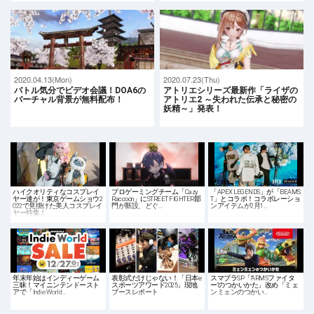
2020.04.13(Mon)
2020.07.23(Thu)
バトル気分でビデオ会議！DOA6の
アトリエシリーズ最新作「ライザの
バーチャル背景が無料配布！
アトリエ2 ～失われた伝承と秘密の
妖精～」発表！
ハイクオリティなコスプレイ
プロゲーミングチーム「Cazy
「APEX LEGENDS」が「BEAMS
ヤー達が！東京ゲームショウ2
Raccoon」にSTREET FIGHTER部
T」とコラボ！コラボレーショ
022で見掛けた美人コスプレイ
門が新設、どぐ…
ンアイテムが2月1…
ヤー特集！
年末年始はインディーゲーム
表彰式だけじゃない！「日本e
スマブラSP「“ARMSファイタ
三昧！マイニンテンドースト
スポーツアワード2025」現地
ー”のつかいかた」改め「ミェ
アで「Indie World…
ブースレポート
ンミェンのつかい…