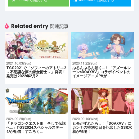
Related entry
関連記事
2021.10.03(Sun)
2020.11.22(Sun)
TGS2021で「ソフィーのアトリエ2
ぶるんぶるん動く…！「アズールレ
～不思議な夢の錬金術士～」発表！
ーン×DOAXVV」コラボイベントの
発売は2022年2月2…
イメージアニメPVが…
2024.09.29(Sun)
2020.09.16(Wed)
「ドラゴンクエストIII そして伝説
ヒモがずれたら…！「DOAXVV」に
へ…」TGS2024スペシャルステー
カンナの特別な日を記念したSSR水
ジが配信！すごろく…
着が登場！