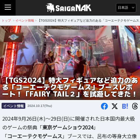
日本語
トップ
イベント情報
【TGS2024】特大フィギュアなど迫力のある「コーエーテクモゲームス」
>
>
【TGS2024】特大フィギュアなど迫力のあ
る「コーエーテクモゲームス」ブースレポ
ート！「FAIRY TAIL２」を試遊してきた！
B!
イベント情報
2024.10.17(Thu)
2024年9月26日(木)～29日(日)に開催された日本国内最大級
のゲームの祭典「
東京ゲームショウ2024
」
「
コーエーテクモゲームス
」ブースでは、呂布の等身大立像