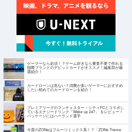
ゲーマーなら必須！？ゲーム好きなら審査不要で作れる
国際ブランドのデビットカードがオススメ！編集部が厳
選紹介！
カードローンは危ない？消費が多いゲーマーにおすすめ
したい初めてのカードローンを紹介！
プレミアリーグのマンチェスター・シティFCとコラボし
ているエナジードリンク「Wake up 247」 をレビュー！
パッケージにはハーランド選手
今度のZONeはフルーツミックス系！？「ZONe Trance