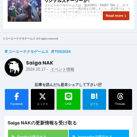
リジナルストーリーが！
コーエーテクモゲームスは、新作RPG「FAIRY TAIL２」のプ
ロモーショントレーラー第2弾を公開しました。第2弾では、リ
アルタイムで進行する魔法バトルやキャラクター育成などのゲ
ームシステム、ゲームオリジナルのキャラクターストーリーに
Read more
ついて紹介されています。
©コーエーテクモゲームス All rights reserved.
コーエーテクモゲームス
TGS2024
Saiga NAK
-
2024.10.17
イベント情報
記事を読んだら是非シェアして下さい
B!
Facebook
エックス
LINE
はてな
Threads
Saiga NAKの更新情報を受け取る
Feedlyで購読する
Inoreaderで購読する