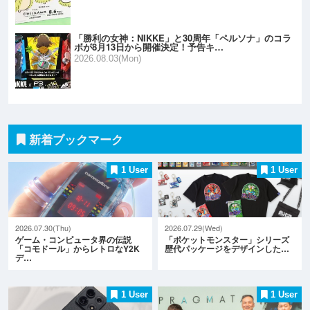
「勝利の女神：NIKKE」と30周年「ペルソナ」のコラ
ボが8月13日から開催決定！予告キ…
2026.08.03(Mon)
新着ブックマーク
1 User
1 User
2026.07.30(Thu)
2026.07.29(Wed)
ゲーム・コンピュータ界の伝説
「ポケットモンスター」シリーズ
「コモドール」からレトロなY2K
歴代パッケージをデザインした…
デ…
1 User
1 User