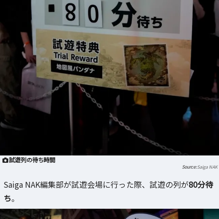
試遊列の待ち時間
Saiga NAK
Saiga NAK編集部が試遊会場に行った際、試遊の列が
80分待
ち
。