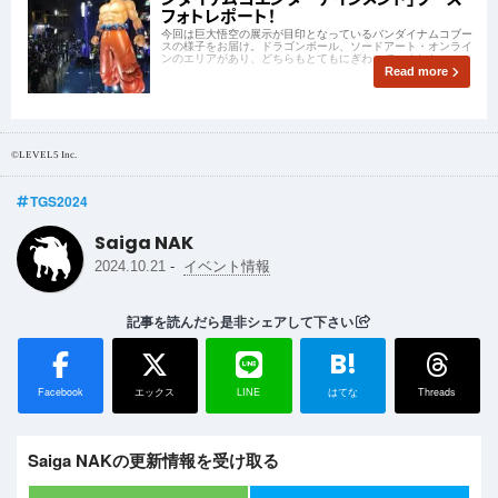
フォトレポート！
今回は巨大悟空の展示が目印となっているバンダイナムコブー
スの様子をお届け。ドラゴンボール、ソードアート・オンライ
ンのエリアがあり、どちらもとてもにぎわっていました。
Read more
©LEVEL5 Inc.
TGS2024
Saiga NAK
-
2024.10.21
イベント情報
記事を読んだら是非シェアして下さい
B!
Facebook
エックス
LINE
はてな
Threads
Saiga NAKの更新情報を受け取る