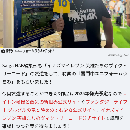
雷門中ユニフォームうちわゲット！
Saiga NAK
Saiga NAK編集部も「イナズマイレブン 英雄たちのヴィクト
リーロード」の試遊をして、特典の「
雷門中ユニフォームう
ちわ
」をもらいました！
今回試遊することができた3作品は
2025年発売予定
なので
レ
イトン教授と蒸気の新世界公式サイト
や
ファンタジーライフ
ｉ グルグルの竜と時をぬすむ少女公式サイト
、
イナズマイ
レブン 英雄たちのヴィクトリーロード公式サイト
で続報を
確認しつつ発売を待ちましょう！