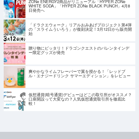
ZONe ENERGY2商品がリニューアル「HYPER ZONe
WHITE SODA」「HYPER ZONe BLACK PUNCH」4月8
日発売へ
「ドラクエウォーク」リアルおみあげプロジェクト第4弾
の「スライムういろう」が復刻決定！3月12日から販売開
始
贈り物にピッタリ！ドラゴンクエストのバレンタインデ
ー限定グッズが発売
爽やかなライムフレーバーで翼を授かる！「レッドブ
ル・エナジードリンク サマーエディション」をレビュー
仮想通貨(暗号通貨)デビューはどこの取引所がオススメ？
口座開設って大変なの？人気仮想通貨取引所を徹底比
較！