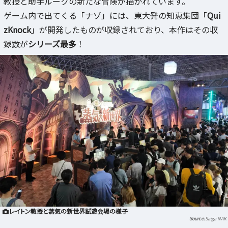
教授と助手ルークの新たな冒険が描かれています。
ゲーム内で出てくる「ナゾ」には、東大発の知恵集団「
Qui
zKnock
」が開発したものが収録されており、本作はその収
録数が
シリーズ最多
！
レイトン教授と蒸気の新世界試遊会場の様子
Saiga NAK