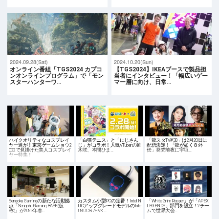
2024.09.28(Sat)
2024.10.20(Sun)
オンライン番組「TGS2024 カプコ
【TGS2024】IKEAブースで製品担
ンオンラインプログラム」で「モン
当者にインタビュー！「幅広いゲー
スターハンターワ…
マー層に向け、日常…
ハイクオリティなコスプレイ
「白猫テニス」と「にじさん
「龍スタTV#38」は2月20日に
ヤー達が！東京ゲームショウ2
じ」がコラボ！人気VTuberの笹
配信決定！「龍が如く８外
022で見掛けた美人コスプレイ
木咲、本間ひま…
伝」発売前夜に宇垣…
ヤー特集！
Sengoku Gamingの新たな活動拠
カスタム小型PCの定番！Intel N
「White Grim Reaper」が「APEX
点「Sengoku Gaming BASE(仮
UCアップグレードモデルのInte
LEGENDS」部門を設立！2チー
称)」が2023年春…
l NUC8i7HVK …
ムで世界大会…