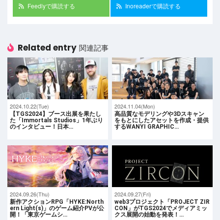
Feedlyで購読する
Inoreaderで購読する
Related entry
関連記事
2024.10.22(Tue)
2024.11.04(Mon)
【TGS2024】ブース出展を果たし
高品質なモデリングや3Dスキャン
た「Immortals Studios」1年ぶり
をもとにしたアセットを作成・提供
のインタビュー！日本…
するWANYI GRAPHIC…
2024.09.26(Thu)
2024.09.27(Fri)
新作アクションRPG「HYKE:North
web3プロジェクト「PROJECT ZIR
ern Light(s)」のゲーム紹介PVが公
CON」がTGS2024でメディアミッ
開！「東京ゲームシ…
クス展開の始動を発表！…