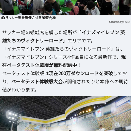
サッカー場を想像させる試遊会場
Saiga NAK
サッカー場の観戦席を模した場所が「
イナズマイレブン 英
雄たちのヴィクトリーロード
」エリアです。
「イナズマイレブン 英雄たちのヴィクトリーロード」は、
「イナズマイレブン」シリーズ4作品目になる最新作で、
現
在ベータテスト体験版が無料配信中
！
ベータテスト体験版は現在
200万ダウンロードを突破
してお
り、
ベータテスト体験版大会
が開催されたりと本作への期待
値がわかります。