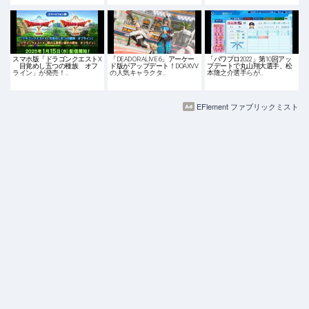
スマホ版「ドラゴンクエストX
「DEAD OR ALIVE 6」アーケー
「パワプロ2022」第10回アッ
目覚めし五つの種族 オフ
ド版がアップデート！DOAXVV
プデートで丸山翔大選手、松
ライン」が発売！…
の人気キャラクタ…
本隆之介選手らが…
EFlement ファブリックミスト