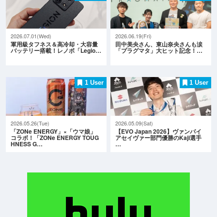
2026.07.01(Wed)
2026.06.19(Fri)
軍用級タフネス＆高冷却・大容量
田中美央さん、東山奈央さんも涙
バッテリー搭載！レノボ「Legio…
「プラグマタ」大ヒット記念！…
1 User
1 User
2026.05.26(Tue)
2026.05.09(Sat)
「ZONe ENERGY」×「ウマ娘」
【EVO Japan 2026】ヴァンパイ
コラボ！「ZONe ENERGY TOUG
アセイヴァー部門優勝のKaji選手
HNESS G…
…