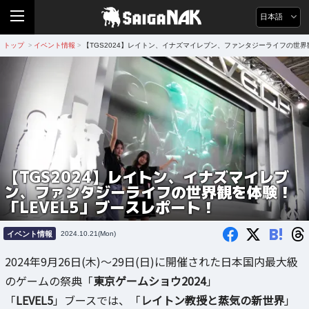
日本語
トップ
イベント情報
【TGS2024】レイトン、イナズマイレブン、ファンタジーライフの世界
>
>
【TGS2024】レイトン、イナズマイレブ
ン、ファンタジーライフの世界観を体験！
「LEVEL5」ブースレポート！
B!
イベント情報
2024.10.21(Mon)
2024年9月26日(木)～29日(日)に開催された日本国内最大級
のゲームの祭典「
東京ゲームショウ2024
」
「
LEVEL5
」ブースでは、「
レイトン教授と蒸気の新世界
」