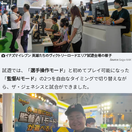
イナズマイレブン 英雄たちのヴィクトリーロードエリア試遊会場の様子
Saiga NAK
試遊では、「
選手操作モード
」と初めてプレイ可能になった
「
監督AIモード
」の2つを自由なタイミングで切り替えなが
ら、ザ・ジェネシスと試合ができました。