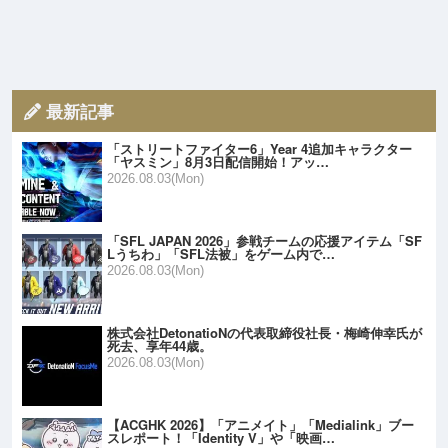
最新記事
「ストリートファイター6」Year 4追加キャラクター
「ヤスミン」8月3日配信開始！アッ…
2026.08.03(Mon)
「SFL JAPAN 2026」参戦チームの応援アイテム「SF
Lうちわ」「SFL法被」をゲーム内で…
2026.08.03(Mon)
株式会社DetonatioNの代表取締役社長・梅崎伸幸氏が
死去、享年44歳。
2026.08.03(Mon)
【ACGHK 2026】「アニメイト」「Medialink」ブー
スレポート！「Identity V」や「映画…