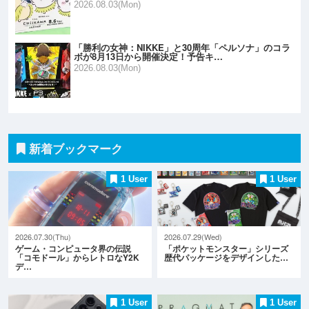
2026.08.03(Mon)
「勝利の女神：NIKKE」と30周年「ペルソナ」のコラ
ボが8月13日から開催決定！予告キ…
2026.08.03(Mon)
新着ブックマーク
1 User
1 User
2026.07.30(Thu)
2026.07.29(Wed)
ゲーム・コンピュータ界の伝説
「ポケットモンスター」シリーズ
「コモドール」からレトロなY2K
歴代パッケージをデザインした…
デ…
1 User
1 User