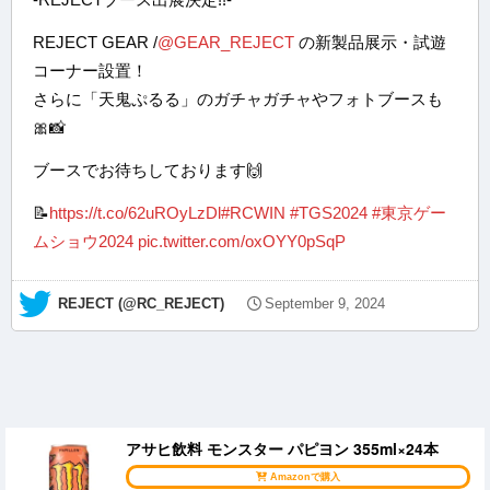
REJECT GEAR /
@GEAR_REJECT
の新製品展示・試遊
コーナー設置！
さらに「天鬼ぷるる」のガチャガチャやフォトブースも
🎀📸
ブースでお待ちしております🙌
📝
https://t.co/62uROyLzDl
#RCWIN
#TGS2024
#東京ゲー
ムショウ2024
pic.twitter.com/oxOYY0pSqP
— REJECT (@RC_REJECT)
September 9, 2024
アサヒ飲料 モンスター パピヨン 355ml×24本
Amazonで購入