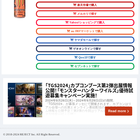
楽天市場で購入
メルカリで探す
Yahoo!ショッピングで購入
au PAYマーケットで購入
ヤマダモールで探す
ゲオオンラインで探す
Qoo10で探す
セブンネットで探す
「TGS2024」カプコンブース第2弾出展情報
公開！「モンスターハンターワイルズ」優待試
遊募集キャンペーン実施！
2024年9月26日(木)～2024年9月29日(日)の期間、
「TGS2024」が幕張メッセにて開催されます。カプコンはリ
アル会場への出展とオンライン番組配信の2本立てで最新ゲー
ム情報を公開予定！第2弾の今回はリアル会場出展タイトルの
Read more
追加情報が続々公開！
© 2018-2024 REJECT Inc. All Right Reserved.