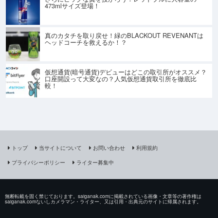
473mlサイズ登場！
真のカタチを取り戻せ！緑のBLACKOUT REVENANTは
ヘッドコーチを救えるか！？
仮想通貨(暗号通貨)デビューはどこの取引所がオススメ？
口座開設って大変なの？人気仮想通貨取引所を徹底比
較！
トップ
当サイトについて
お問い合わせ
利用規約
プライバシーポリシー
ライター募集中
無断転載を固く禁じております。saiganak.comに掲載されている画像・文章等の著作権は
saiganak.comないしカメラマン・ライター、又は引用・出典元のサイトに帰属されます。