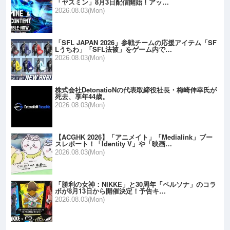
「ヤスミン」8月3日配信開始！アッ…
2026.08.03(Mon)
「SFL JAPAN 2026」参戦チームの応援アイテム「SF
Lうちわ」「SFL法被」をゲーム内で…
2026.08.03(Mon)
株式会社DetonatioNの代表取締役社長・梅崎伸幸氏が
死去、享年44歳。
2026.08.03(Mon)
【ACGHK 2026】「アニメイト」「Medialink」ブー
スレポート！「Identity V」や「映画…
2026.08.03(Mon)
「勝利の女神：NIKKE」と30周年「ペルソナ」のコラ
ボが8月13日から開催決定！予告キ…
2026.08.03(Mon)