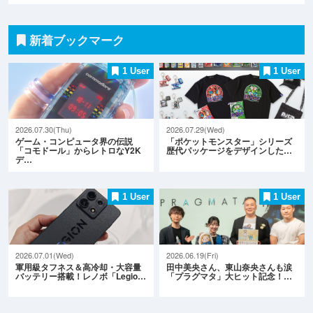
新着ブックマーク
1 User
1 User
2026.07.30(Thu)
2026.07.29(Wed)
ゲーム・コンピュータ界の伝説
「ポケットモンスター」シリーズ
「コモドール」からレトロなY2K
歴代パッケージをデザインした…
デ…
1 User
1 User
2026.07.01(Wed)
2026.06.19(Fri)
軍用級タフネス＆高冷却・大容量
田中美央さん、東山奈央さんも涙
バッテリー搭載！レノボ「Legio…
「プラグマタ」大ヒット記念！…