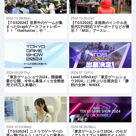
2024.10.28(Mon)
2024.10.26(Sat)
【TGS2024】世界中のゲームが集
【TGS2024】未発表のインテル次
まったGraphブースフォトレポー
世代CPU対応マザーボードなどが展
ト！「theHunter」や「…
示！「MSI」ブースレ…
2024.02.29(Thu)
2024.07.12(Fri)
「東京ゲームショウ2024」開催概
Level Infiniteが「東京ゲームショ
要が公開、今年も幕張メッセ全館使
ウ2024」に2年ぶり出展決定！「勝
用で25万人来場の…
利の女神：NIKKE…
2024.10.23(Wed)
2024.08.26(Mon)
【TGS2024】ニトリでゲーマーの
「東京ゲームショウ2024」のセガ
道へ飛び込もう！ホワイトな家具か
／アトラスブース特設サイトが公