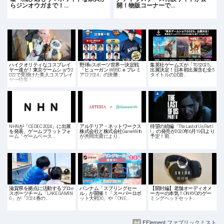
らジンオウガまで！…
開！物販コーナーで…
ハイクオリティなコスプレイ
野球eスポーツ世界一決定戦
集英社ゲームズが「TGS2025」
ヤー達が！東京ゲームショウ2
「ヒューガン WBSC ｅプレミ
出展決定！日本初出展含む全5
022で見掛けた美人コスプレイ
ア12 2024」の決勝…
タイトルの試遊…
ヤー特集！
NHNが「CEDEC 2024」に出展
アルテリア・ネットワークス
待望の続編「The Last of Us Part I
を発表、ゲームプラットフォ
株式会社と株式会社GameWith
I」の発売が2020年6月19日より
ーム「ゲームベース…
が共同出資により…
予定！前…
滋賀県を拠点に活動するプロe
バンナム「スプリングセー
【開封編】老舗オーディオメ
スポーツチーム「LAKE GAMIN
ル」が開催！「スーパーロボ
ーカーの本気！ONKYOのゲー
G」が「2024 春の…
ット大戦30」や「ONE…
ミングヘッドセット…
EFlement ファブリックミスト