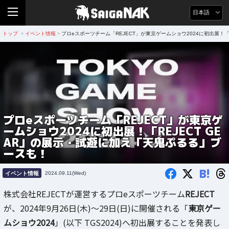
日本語
トップ
イベント情報
プロeスポーツチーム「REJECT」が東京ゲームショウ2024に初出展！「
>
>
プロeスポーツチーム「REJECT」が東京ゲ
ームショウ2024に初出展！「REJECT GE
AR」の展示・試遊に加え「天鬼ぷるる」ブ
ースも！
B!
イベント情報
2024.09.11(Wed)
株式会社REJECTが運営するプロeスポーツチーム
REJECT
が、2024年9月26日(木)～29日(日)に開催される「
東京ゲー
ムショウ2024
」(以下 TGS2024)へ初出展することを発表し