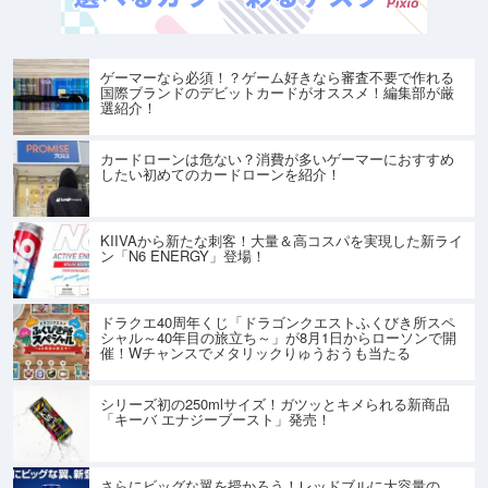
ゲーマーなら必須！？ゲーム好きなら審査不要で作れる
国際ブランドのデビットカードがオススメ！編集部が厳
選紹介！
カードローンは危ない？消費が多いゲーマーにおすすめ
したい初めてのカードローンを紹介！
KIIVAから新たな刺客！大量＆高コスパを実現した新ライ
ン「N6 ENERGY」登場！
ドラクエ40周年くじ「ドラゴンクエストふくびき所スペ
シャル～40年目の旅立ち～」が8月1日からローソンで開
催！Wチャンスでメタリックりゅうおうも当たる
シリーズ初の250mlサイズ！ガツッとキメられる新商品
「キーバ エナジーブースト」発売！
さらにビッグな翼を授かろう！レッドブルに大容量の