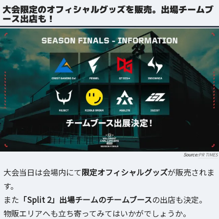
大会限定のオフィシャルグッズを販売。出場チームブ
ース出店も！
PR TIMES
大会当日は会場内にて
限定オフィシャルグッズ
が販売されま
す。
また
「Split 2」出場チームのチームブース
の出店も決定。
物販エリアへも立ち寄ってみてはいかがでしょうか。