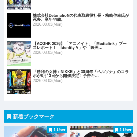
株式会社DetonatioNの代表取締役社長・梅崎伸幸氏が
死去、享年44歳。
2026.08.03(Mon)
【ACGHK 2026】「アニメイト」「Medialink」ブー
スレポート！「Identity V」や「映画…
2026.08.03(Mon)
「勝利の女神：NIKKE」と30周年「ペルソナ」のコラ
ボが8月13日から開催決定！予告キ…
2026.08.03(Mon)
新着ブックマーク
1 User
1 User