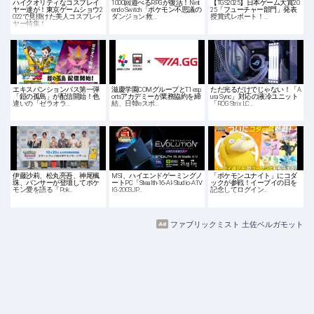
ハイクオリティなコスプレイ
1000回遊べるRPGが復活！Nint
【TGS2025】日本ゲーム大賞20
ヤー達が！東京ゲームショウ2
endo Switch「ポケモン不思議の
25「フューチャー部門」発表
022で見掛けた美人コスプレイ
ダンジョン 救…
授賞式レポート！…
ヤー特集！
エキスパンションパス第一弾
滋慶学園COMグループとT1 esp
ただ光るだけでじゃない！「A
「鎧の孤島」が配信開始！色
ortsアカデミーが業務協約を締
ura Sync」対応の液冷ユニット
違いの「ゼラオラ…
結、日韓eスポ…
「ROG Strix LC…
伊藤沙莉、松丸亮吾、神尾楓
MSI、ハイエンドゲーミングノ
「ポケモンユナイト」にコダ
珠、パンサーが登壇してポケ
ートPC「Stealth-16-AI-Studio-A1V
ックが参戦！イーブイの日を
モン愛を語る「Pok…
IG-2003JP…
記念してログイン…
ファブリックミスト 土佐ベルガモット