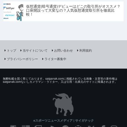
仮想通貨(暗号通貨)デビューはどこの取引所がオススメ？
口座開設って大変なの？人気仮想通貨取引所を徹底比
較！
トップ
当サイトについて
お問い合わせ
利用規約
プライバシーポリシー
ライター募集中
無断転載を固く禁じております。saiganak.comに掲載されている画像・文章等の著作権は
saiganak.comないしカメラマン・ライター、又は引用・出典元のサイトに帰属されます。
eスポーツニュースメディア | サイガナック