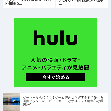
コラボ！「ZONe ENERGY TOUG
アセイヴァー部門優勝のKaji選手
HNESS G…
…
ゲーマーなら必須！？ゲーム好きなら審査不要で作れる
国際ブランドのデビットカードがオススメ！編集部が厳
選紹介！