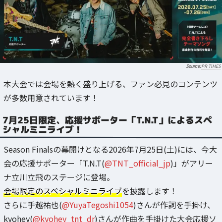
PR TIMES
本大会では会場を熱く盛り上げる、ファン必見のコンテンツ
が多数用意されています！
7月25日限定、応援サポーター「T.N.T」によるスペ
シャルミニライブ！
Season Finalsの幕開けとなる2026年7月25日(土)には、今大
会の応援サポーター「T.N.T(
@TNT_official_jp
)」がアリー
ナ立川立飛のステージに登場。
会場限定のスペシャルミニライブ
を披露します！
さらに手越祐也(
@YuyaTegoshi1054
)さんが作詞を手掛け、
kyohey(
@kyohey_tnt_dr
)さんが作曲を手掛けた大会応援ソ