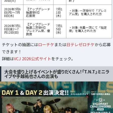
30日(火)
終了
2026年7月6
【アップグレード
7月1
・対象: 一次受付で「プレミ
日(月)〜7月
抽選受付】
1日
アム席」を購入された方
8日(水)
応援席
(木)
【アップグレード
2026年7月1
7月1
抽選二次受付】
・対象: 先着一次にて「指定
0日(金)〜7
5日
プレミアム席、優
席」を購入された方
月12日(日)
(水)
良席
チケットの抽選には
ローチケ
または
日テレゼロチケ
から応募
できます！
詳細は
VCJ 2026公式サイト
をチェック。
大会を盛り上げるイベントが盛りだくさん！「T.N.T」ミニラ
イブや手越祐也さんの出演も