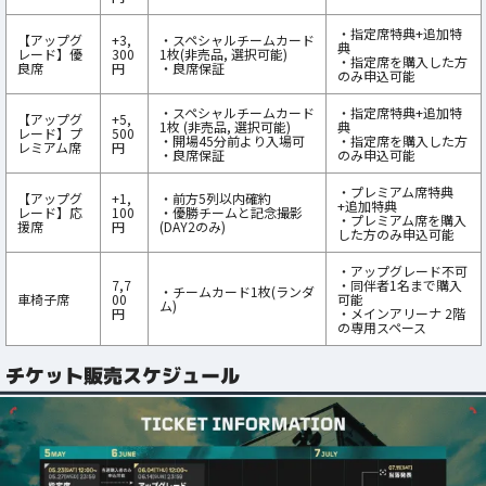
・指定席特典+追加特
【アップグ
+3,
・スペシャルチームカード
典
レード】優
300
1枚(非売品, 選択可能)
・指定席を購入した方
良席
円
・良席保証
のみ申込可能
・スペシャルチームカード
・指定席特典+追加特
【アップグ
+5,
1枚 (非売品, 選択可能)
典
レード】プ
500
・開場45分前より入場可
・指定席を購入した方
レミアム席
円
・良席保証
のみ申込可能
・プレミアム席特典
【アップグ
+1,
・前方5列以内確約
+追加特典
レード】応
100
・優勝チームと記念撮影
・プレミアム席を購入
援席
円
(DAY2のみ)
した方のみ申込可能
・アップグレード不可
7,7
・同伴者1名まで購入
・チームカード1枚(ランダ
車椅子席
00
可能
ム)
円
・メインアリーナ 2階
の専用スペース
チケット販売スケジュール