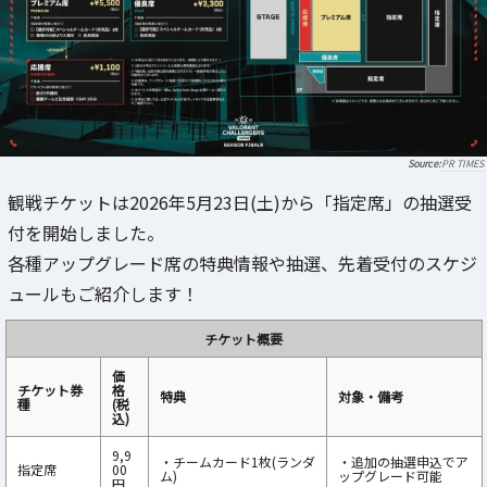
PR TIMES
観戦チケットは2026年5月23日(土)から「指定席」の抽選受
付を開始しました。
各種アップグレード席の特典情報や抽選、先着受付のスケジ
ュールもご紹介します！
チケット概要
価
チケット券
格
特典
対象・備考
種
(税
込)
9,9
・チームカード1枚(ランダ
・追加の抽選申込でア
指定席
00
ム)
ップグレード可能
円