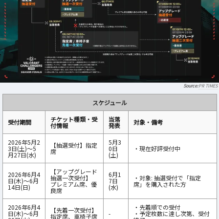
PR TIMES
スケジュール
チケット種類・受
当落
受付期間
対象・備考
付情報
発表
2026年5月2
5月3
【抽選受付】指定
3日(土)〜5
0日
・現在好評受付中
席
月27日(水)
(土)
【アップグレード
2026年6月4
6月1
抽選一次受付】
・対象: 抽選受付で「指定
日(木)〜6月
7日
プレミアム席、優
席」を購入された方
14日(日)
(水)
良席
2026年6月4
・先着順での受付
【先着一次受付】
日(木)〜6月
-
・予定枚数に達し次第、受付
指定席、車椅子席