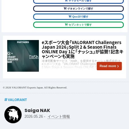
ヤマダモールで探す
ゲオオンラインで探す
Qoo10で探す
セブンネットで探す
eスポーツ大会「VALORANT Challengers
Japan 2026」Split 2 & Season Finals
ONLINE Day 1に「ナッシュ」が協賛！記念キ
ャンペーンも実施
冷凍宅配食サービス「nosh」を提供するナッシュ株式会社は、
eスポーツ大会「VALORANT Challengers Japan 2026」Split
Read more
2 Main Stage & Season Finals ONLINE Day 1への協賛を発表
しました。なお、本協賛を記念し、新規購入でnosh総額5,000
© 2026 VALORANT Esports Japan. All Rights Reserved.
VALORANT
Saiga NAK
-
2026.05.26
イベント情報