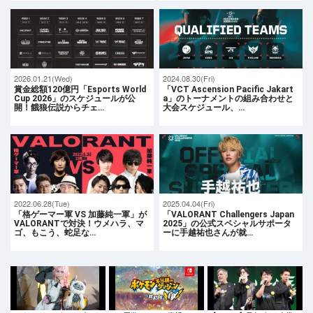
2026.01.21(Wed)
2024.08.30(Fri)
賞金総額120億円「Esports World
「VCT Ascension Pacific Jakart
Cup 2026」のスケジュールが公
a」のトーナメントの組み合わせと
開！餓狼伝説からチェ…
大会スケジュール、…
2022.06.28(Tue)
2025.04.04(Fri)
「格ゲーマー軍 VS 加藤純一軍」が
「VALORANT Challengers Japan
VALORANTで対決！ウメハラ、マ
2025」の公式スペシャルサポータ
ゴ、もこう、蛇足な…
ーに手越祐也さんが就…