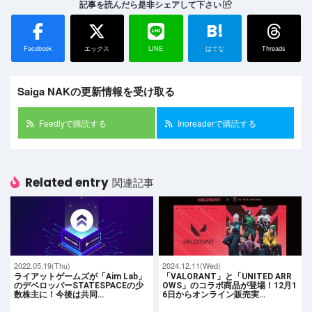
記事を読んだら是非シェアして下さい
B!
Facebook
エックス
LINE
はてな
Threads
Saiga NAKの更新情報を受け取る
Feedlyで購読する
Inoreaderで購読する
Related entry
関連記事
2022.05.19(Thu)
2024.12.11(Wed)
ライアットゲームズが「Aim Lab」
「VALORANT」と「UNITED ARR
のデベロッパーSTATESPACEの少
OWS」のコラボ商品が登場！12月1
数株主に！今後は共同…
6日からオンライン販売実…