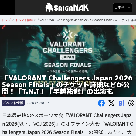
日本語
トップ
イベント情報
「VALORANT Challengers Japan 2026 Season Finals」
>
>
「VALORANT Challengers Japan 2026
Season Finals」のチケット詳細などが公
開！「T.N.T」「手越祐也」の出演も
B!
イベント情報
2026.05.26(Tue)
日本最高峰のeスポーツ大会「
VALORANT Challengers Japa
n 2026
(以下、VCJ 2026)」のオフライン大会「
VALORANT C
hallengers Japan 2026 Season Finals
」の開催にあたり、大