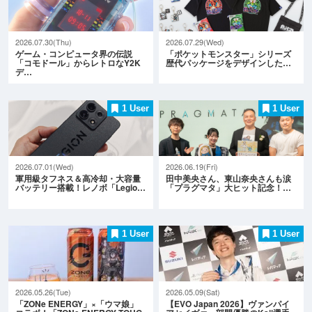
2026.07.30(Thu)
2026.07.29(Wed)
ゲーム・コンピュータ界の伝説
「ポケットモンスター」シリーズ
「コモドール」からレトロなY2K
歴代パッケージをデザインした…
デ…
1 User
1 User
2026.07.01(Wed)
2026.06.19(Fri)
軍用級タフネス＆高冷却・大容量
田中美央さん、東山奈央さんも涙
バッテリー搭載！レノボ「Legio…
「プラグマタ」大ヒット記念！…
1 User
1 User
2026.05.26(Tue)
2026.05.09(Sat)
「ZONe ENERGY」×「ウマ娘」
【EVO Japan 2026】ヴァンパイ