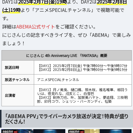
DAY1は
2025年2月7日(金)19時
より、DAY2は
2025年2月8日
(土)19時
より「アニメSPECIALチャンネル」で視聴可能で
す。
詳細は
ABEMA公式サイト
をご確認ください。
にじさんじの記念すべきライブを、ぜひ「ABEMA」で楽しみ
ましょう！
にじさんじ 4th Anniversary LIVE 「FANTASIA」概要
【DAY1】2025年2月7日(金) 午後7時00分～午後9時37分
放送日時
【DAY2】2025年2月8日(土) 午後7時00分～午後9時19分
放送チャンネル
アニメSPECIALチャンネル
【DAY1】月ノ美兎、樋口楓、笹木咲、椎名唯華、相羽う
いは、夜見れな、戌亥とこ、白雪巴
出演者
【DAY2】剣持刀也、叶、加賀美ハヤト、夢追翔、三枝明
那、卯月コウ、シェリン・バーガンディ、社築
「ABEMA PPV」でライバーカメラ放送が決定！特典が盛り
だくさん！