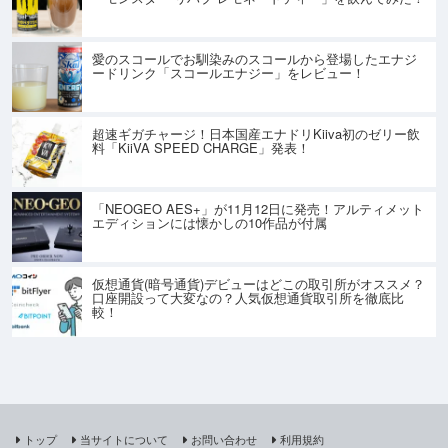
愛のスコールでお馴染みのスコールから登場したエナジ
ードリンク「スコールエナジー」をレビュー！
超速ギガチャージ！日本国産エナドリKiiva初のゼリー飲
料「KiiVA SPEED CHARGE」発表！
「NEOGEO AES+」が11月12日に発売！アルティメット
エディションには懐かしの10作品が付属
仮想通貨(暗号通貨)デビューはどこの取引所がオススメ？
口座開設って大変なの？人気仮想通貨取引所を徹底比
較！
トップ
当サイトについて
お問い合わせ
利用規約