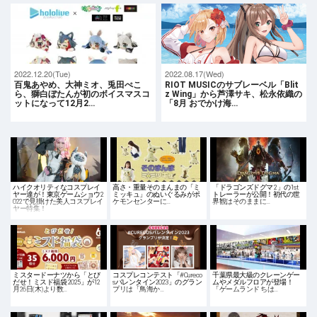
2022.12.20(Tue)
2022.08.17(Wed)
百鬼あやめ、大神ミオ、兎田ぺこ
RIOT MUSICのサブレーベル「Blit
ら、獅白ぼたんが初のボイスマスコ
z Wing」から芦澤サキ、松永依織の
ットになって12月2…
「8月 おでかけ海…
ハイクオリティなコスプレイ
高さ・重量そのまんまの「ミ
「ドラゴンズドグマ 2」の1st
ヤー達が！東京ゲームショウ2
ミッキュ」のぬいぐるみがポ
トレーラーが公開！初代の世
022で見掛けた美人コスプレイ
ケモンセンターに…
界観はそのままに…
ヤー特集！
ミスタードーナツから「とび
コスプレコンテスト「#Cureco
千葉県最大級のクレーンゲー
だせ！ミスド福袋 2025」が12
sバレンタイン2023」のグラン
ムやメダルフロアが登場！
月26日(木)より数…
プリは「鳥海か…
「ゲームランド ちは…