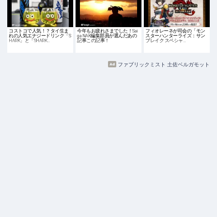
コストコで人気！？タイ生ま
今年もお疲れさまでした！Sai
フィオレーネが司会の「モン
れの人気エナジードリンク「S
ga NAK編集部員が選んだあの
スターハンターライズ：サン
HARK」と「SHARK…
記事この記事！
ブレイク スペシャ…
ファブリックミスト 土佐ベルガモット