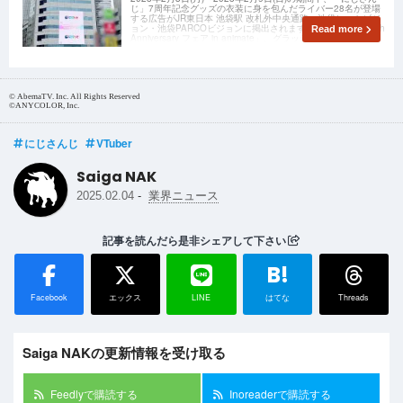
じ」7周年記念グッズの衣装に身を包んだライバー28名が登場
する広告がJR東日本 池袋駅 改札外中央通路・池袋ヒットビジ
ョン・池袋PARCOビジョンに掲出されます。「にじさんじ 7th
Read more
Anniversary フェア in animate」、グラッテコ
© AbemaTV. Inc. All Rights Reserved
©ANYCOLOR, Inc.
にじさんじ
VTuber
Saiga NAK
-
2025.02.04
業界ニュース
記事を読んだら是非シェアして下さい
B!
Facebook
エックス
LINE
はてな
Threads
Saiga NAKの更新情報を受け取る
Feedlyで購読する
Inoreaderで購読する