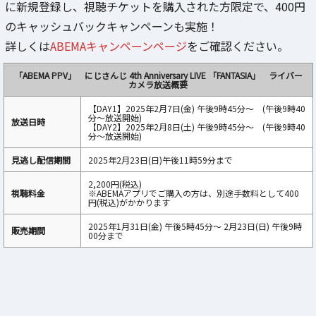
に新規登録し、視聴チケットを購入された方限定で、400円
のキャッシュバックキャンペーンも実施！
詳しくは
ABEMAキャンペーンページ
をご確認ください。
「ABEMA PPV」 にじさんじ 4th Anniversary LIVE 「FANTASIA」 ライバー
カメラ放送概要
【DAY1】2025年2月7日(金) 午後9時45分～ (午後9時40
分～放送開始)
放送日時
【DAY2】2025年2月8日(土) 午後9時45分～ (午後9時40
分～放送開始)
見逃し配信期間
2025年2月23日(日)午後11時59分まで
2,200円(税込)
視聴料金
※ABEMAアプリでご購入の方は、別途手数料として400
円(税込)がかかります
2025年1月31日(金) 午後5時45分〜 2月23日(日) 午後9時
販売期間
00分まで