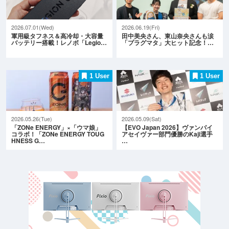
2026.07.01(Wed)
2026.06.19(Fri)
軍用級タフネス＆高冷却・大容量
田中美央さん、東山奈央さんも涙
バッテリー搭載！レノボ「Legio…
「プラグマタ」大ヒット記念！…
1 User
1 User
2026.05.26(Tue)
2026.05.09(Sat)
「ZONe ENERGY」×「ウマ娘」
【EVO Japan 2026】ヴァンパイ
コラボ！「ZONe ENERGY TOUG
アセイヴァー部門優勝のKaji選手
HNESS G…
…