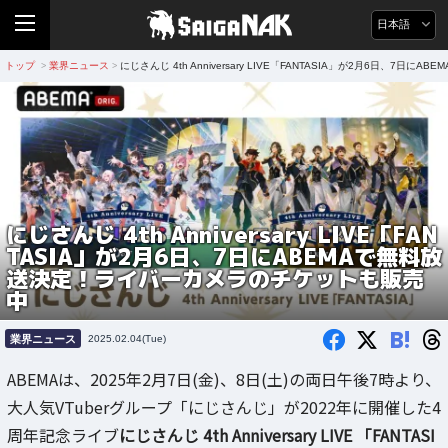
日本語
トップ
業界ニュース
にじさんじ 4th Anniversary LIVE「FANTASIA」が2月6日、
>
>
にじさんじ 4th Anniversary LIVE「FAN
TASIA」が2月6日、7日にABEMAで無料放
送決定！ライバーカメラのチケットも販売
中
B!
業界ニュース
2025.02.04(Tue)
ABEMAは、2025年2月7日(金)、8日(土)の両日午後7時より、
大人気VTuberグループ「にじさんじ」が2022年に開催した4
周年記念ライブ
にじさんじ 4th Anniversary LIVE 「FANTASI