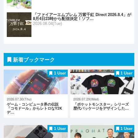
「ファイアーエムブレム 万紫千紅 Direct 2026.8.4」が
8月4日23時から配信決定！ソフ…
2026.08.04(Tue)
新着ブックマーク
1 User
1 User
2026.07.30(Thu)
2026.07.29(Wed)
ゲーム・コンピュータ界の伝説
「ポケットモンスター」シリーズ
「コモドール」からレトロなY2K
歴代パッケージをデザインした…
デ…
1 User
1 User