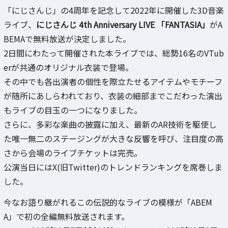
「にじさんじ」の4周年を記念して2022年に開催した3D音楽
ライブ、
にじさんじ 4th Anniversary LIVE 「FANTASIA」
がA
BEMAで無料放送が決定しました。
2日間にわたって開催された本ライブでは、総勢16名のVTub
erが共通のオリジナル衣装で登場。
その中でも各出演者の個性を際立たせるアイテムやモチーフ
が随所にあしらわれており、衣装の細部までこだわった演出
もライブの目玉の一つになりました。
さらに、多彩な楽曲の披露に加え、最新のAR技術を駆使し
た唯一無二のステージングが大きな反響を呼び、注目度の高
さから会場のライブチケットは完売。
公演当日にはX(旧Twitter)のトレンドランキングを席巻しま
した。
今なお語り継がれるこの伝説的なライブの模様が「ABEM
A」で初の全編無料放送されます。