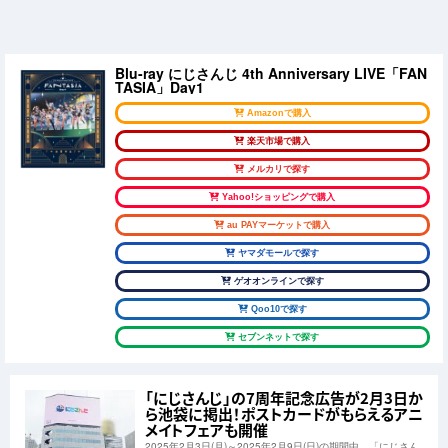
Blu-ray にじさんじ 4th Anniversary LIVE「FAN
TASIA」Day1
Amazonで購入
楽天市場で購入
メルカリで探す
Yahoo!ショッピングで購入
au PAYマーケットで購入
ヤマダモールで探す
ゲオオンラインで探す
Qoo10で探す
セブンネットで探す
「にじさんじ」の7周年記念広告が2月3日か
ら池袋に掲出！ポストカードがもらえるアニ
メイトフェアも開催
2025年2月3日(月)～2025年2月9日(日)の期間中、「にじさん