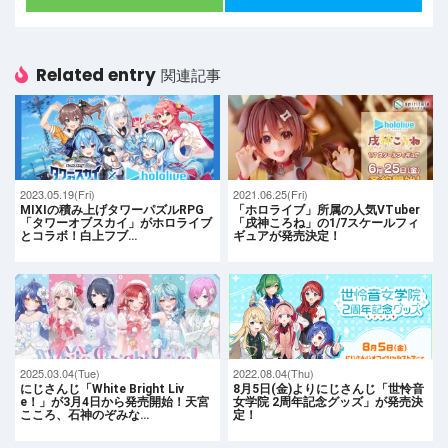
Related entry
関連記事
2023.05.19(Fri)
2021.06.25(Fri)
MIXIの積み上げタワーパズルRPG
「ホロライブ」所属の人気VTuber
「タワーオブスカイ」がホロライブ
「戌神ころね」の1/7スケールフィ
とコラボ！白上フブ…
ギュアが発売決定！
2025.03.04(Tue)
2022.08.04(Thu)
にじさんじ「White Bright Liv
8月5日(金)よりにじさんじ「世怜音
e！」が3月4日から発売開始！天宮
女学院 2周年記念グッズ」が発売決
こころ、石神のぞみな…
定！