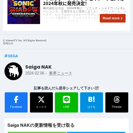
2024年秋に発売決定！
株式会社セガは、2024年秋に「ソニック × シャドウ ジェネレ
ーションズ」を発売すると発表しました。「ソニック」と「シ
ャドウ」ならではのハイスピードアクションが楽しめるソニッ
クシリーズ最新作で、フルリマスターされた「ソニック ジェネ
Read more
レーションズ」と完全新作の「シャドウ ジェネレーションズ」
の2タイトルがセットになって
© AbemaTV. Inc. All Rights Reserved
ⒸSEGA
SEGA
Saiga NAK
-
2024.02.06
業界ニュース
記事を読んだら是非シェアして下さい
B!
Facebook
エックス
LINE
はてな
Threads
Saiga NAKの更新情報を受け取る