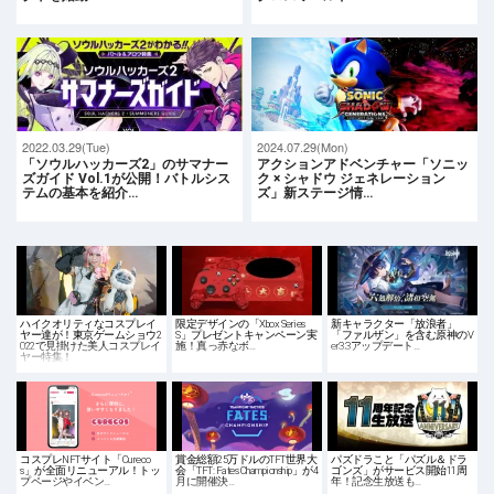
2022.03.29(Tue)
2024.07.29(Mon)
「ソウルハッカーズ2」のサマナー
アクションアドベンチャー「ソニッ
ズガイド Vol.1が公開！バトルシス
ク × シャドウ ジェネレーション
テムの基本を紹介…
ズ」新ステージ情…
ハイクオリティなコスプレイ
限定デザインの「Xbox Series
新キャラクター「放浪者」
ヤー達が！東京ゲームショウ2
S」プレゼントキャンペーン実
「ファルザン」を含む原神のV
022で見掛けた美人コスプレイ
施！真っ赤なボ…
er3.3アップデート…
ヤー特集！
コスプレNFTサイト「Cureco
賞金総額25万ドルのTFT世界大
パズドラこと「パズル＆ドラ
s」が全面リニューアル！トッ
会「TFT: Fates Championship」が4
ゴンズ」がサービス開始11周
プページやイベン…
月に開催決…
年！記念生放送も…