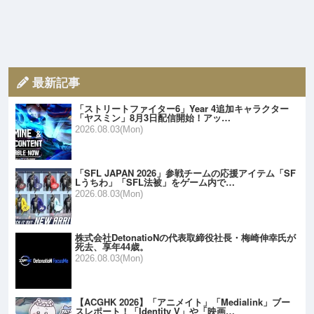
最新記事
「ストリートファイター6」Year 4追加キャラクター
「ヤスミン」8月3日配信開始！アッ…
2026.08.03(Mon)
「SFL JAPAN 2026」参戦チームの応援アイテム「SF
Lうちわ」「SFL法被」をゲーム内で…
2026.08.03(Mon)
株式会社DetonatioNの代表取締役社長・梅崎伸幸氏が
死去、享年44歳。
2026.08.03(Mon)
【ACGHK 2026】「アニメイト」「Medialink」ブー
スレポート！「Identity V」や「映画…