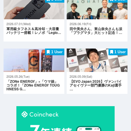
2026.07.01(Wed)
2026.06.19(Fri)
軍用級タフネス＆高冷却・大容量
田中美央さん、東山奈央さんも涙
バッテリー搭載！レノボ「Legio…
「プラグマタ」大ヒット記念！…
1 User
1 User
2026.05.26(Tue)
2026.05.09(Sat)
「ZONe ENERGY」×「ウマ娘」
【EVO Japan 2026】ヴァンパイ
コラボ！「ZONe ENERGY TOUG
アセイヴァー部門優勝のKaji選手
HNESS G…
…