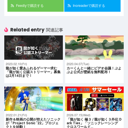
Feedlyで購読する
Inoreaderで購読する
Related entry
関連記事
2023.02.10(Fri)
2020.04.07(Tue)
龍が如く愛あふれるゲーマー求む
カーくんと一緒にビデオ会議！ぷよ
「龍が如く公認ストリーマー」募集
ぷよ公式が壁紙を無料配布！
は2月14日まで！
2022.01.21(Fri)
2026.07.15(Wed)
新作＆映画の公開が控えたソニック
「龍が如く 極３ / 龍が如く３外伝 D
が「Project Sonic ‘22」プロジェ
ark Ties」「ソニックレーシング
クトを始動！
クロスワールド…