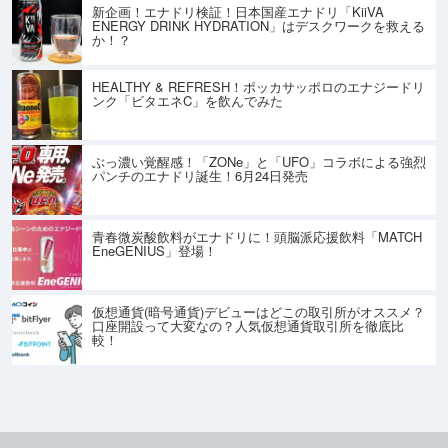
新企画！エナドリ検証！日本国産エナドリ「KiiVA
ENERGY DRINK HYDRATION」はデスクワークを救える
か！？
HEALTHY & REFRESH！ポッカサッポロのエナジードリ
ンク「ビタエネC」を飲んでみた
ぶっ濃い覚醒感！「ZONe」と「UFO」コラボによる強烈
パンチのエナドリ誕生！6月24日発売
青春微炭酸飲料がエナドリに！頭脳派応援飲料「MATCH
EneGENIUS」登場！
仮想通貨(暗号通貨)デビューはどこの取引所がオススメ？
口座開設って大変なの？人気仮想通貨取引所を徹底比
較！