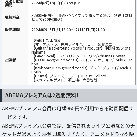
見逃し配信
2024年2月18日(日)23:59まで
期間
3,500円(税込) ※ABEMAアプリで購入する場合、別途手数料
視聴料金
として300円(税込)
販売期間
2024年2月5日(月)18:00〜 2月18日(日)21:00
【指揮】栗田博文
【オーケストラ】東京フィルハーモニー交響楽団
【Guitar / Background Vocals / Producer】仲間将太/Shota
Nakama
【Lead Vocal】エイドリアン･コーワン/Adrienne Cowan
出演者
【Bass/Background Vocals】ルイス･A･オチョア/Louis A. Oc
hoa
【Keyboard/Background Vocals】デレク･デュプイ/Derek D
upuis
【Drums】ブレイズ･コラード/Blaize Collard
【スペシャルゲスト】瀬上純、大谷智哉
ABEMAプレミアムは2週間無料！
ABEMAプレミアム会員は月額960円で利用できる動画配信サ
ービスです。
ABEMAプレミアム会員では、配信されるライブ公演などのチ
ケットが通常よりお得に購入できたり、アニメやドラマや映