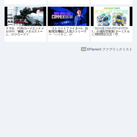
スマホ、PC向けハイエンドメ
「ストリートファイター6」自
「SQUARE ENIX POP UP STOR
カSRPG「鋼嵐 - メタルストー
動実況機能に人気ストリーマ
E」が成田空港第2ターミナル
ム」のクローズド…
ー「ハイタニ」が…
に期間限定出店！空…
EFlement ファブリックミスト