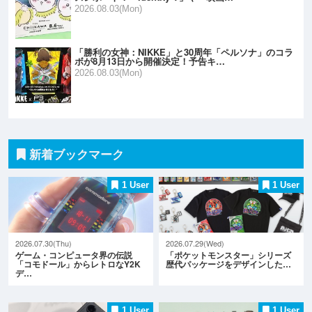
2026.08.03(Mon)
「勝利の女神：NIKKE」と30周年「ペルソナ」のコラ
ボが8月13日から開催決定！予告キ…
2026.08.03(Mon)
新着ブックマーク
1 User
1 User
2026.07.30(Thu)
2026.07.29(Wed)
ゲーム・コンピュータ界の伝説
「ポケットモンスター」シリーズ
「コモドール」からレトロなY2K
歴代パッケージをデザインした…
デ…
1 User
1 User