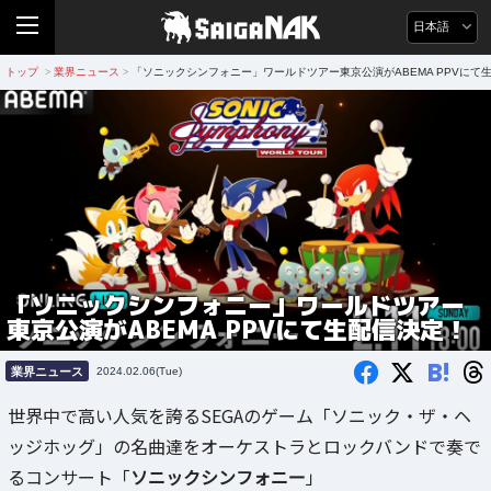
日本語
トップ
業界ニュース
「ソニックシンフォニー」ワールドツアー東京公演がABEMA PPVにて
>
>
「ソニックシンフォニー」ワールドツアー
東京公演がABEMA PPVにて生配信決定！
B!
業界ニュース
2024.02.06(Tue)
世界中で高い人気を誇るSEGAのゲーム「ソニック・ザ・ヘ
ッジホッグ」の名曲達をオーケストラとロックバンドで奏で
るコンサート「
ソニックシンフォニー
」