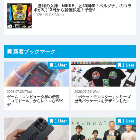
「勝利の女神：NIKKE」と30周年「ペルソナ」のコラ
ボが8月13日から開催決定！予告キ…
2026.08.03(Mon)
新着ブックマーク
1 User
1 User
2026.07.30(Thu)
2026.07.29(Wed)
ゲーム・コンピュータ界の伝説
「ポケットモンスター」シリーズ
「コモドール」からレトロなY2K
歴代パッケージをデザインした…
デ…
1 User
1 User