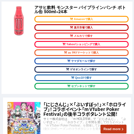
アサヒ飲料 モンスター パイプラインパンチ ボト
ル缶 500ml×24本
Amazonで購入
楽天市場で購入
メルカリで探す
Yahoo!ショッピングで購入
au PAYマーケットで購入
ヤマダモールで探す
ゲオオンラインで探す
Qoo10で探す
セブンネットで探す
「にじさんじ」×「ぶいすぽっ！」×「ホロライ
ブ」！コラボイベント「m VTuber Poker
Festival」の後半コラボタレント公開！
サミー株式会社は、「m HOLD’EM」で「にじさんじ」、「ぶ
いすぽっ！」、「ホロライブ」と年間を通して行うイベント
「m VTuber Poker Festival」を開催しており、2024年9月6日
(金)に2ndシーズンのコラボタレントを発表しました。
Read more