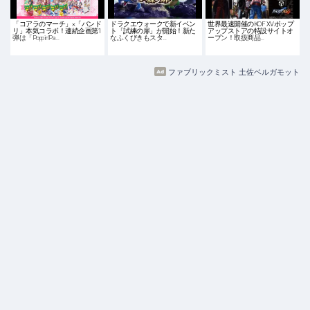
「コアラのマーチ」×「バンド
ドラクエウォークで新イベン
世界最速開催のKOF XVポップ
リ」本気コラボ！連続企画第1
ト「試練の扉」が開始！新た
アップストアの特設サイトオ
弾は「Poppin'Pa…
なふくびきもスタ…
ープン！取扱商品…
ファブリックミスト 土佐ベルガモット