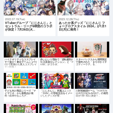
2022.07.19(Tue)
2023.12.28(Thu)
VTuberグループ「にじさんじ」と
あったか系グッズ「にじさんじ フ
セントラル・リーグ6球団のコラボ
ォークロアスタイル 2024」が1月1
が決定！7月26日(火…
日(月)に発売！
ハイクオリティなコスプレイ
赤いという理由で「逆転裁判4
スターバックスから期間限定
ヤー達が！東京ゲームショウ2
56 王泥喜セレクション」と「P
で発売された「まろやかイチ
022で見掛けた美人コスプレイ
ARM」がコラボ…
ゴティーラテ」を…
ヤー特集！
子ども向け商品シリーズ「マ
「にじさんじ」所属ユニット
2D対戦格闘ゲーム「HUNTER×
イマリオ」から新商品が発
「3SKM」の学校生活をイメー
HUNTER NEN×IMPACT」の発売
売！絵本やおふろグ…
ジしたグッズが登…
日が7月17日に決定！…