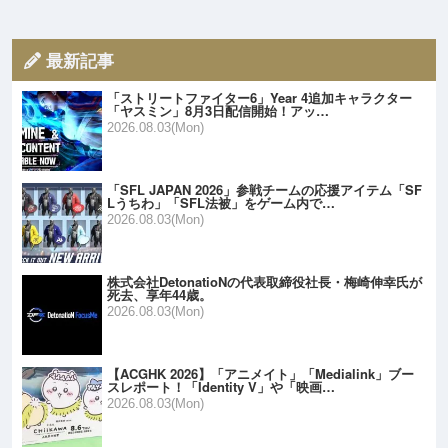
最新記事
「ストリートファイター6」Year 4追加キャラクター
「ヤスミン」8月3日配信開始！アッ…
2026.08.03(Mon)
「SFL JAPAN 2026」参戦チームの応援アイテム「SF
Lうちわ」「SFL法被」をゲーム内で…
2026.08.03(Mon)
株式会社DetonatioNの代表取締役社長・梅崎伸幸氏が
死去、享年44歳。
2026.08.03(Mon)
【ACGHK 2026】「アニメイト」「Medialink」ブー
スレポート！「Identity V」や「映画…
2026.08.03(Mon)