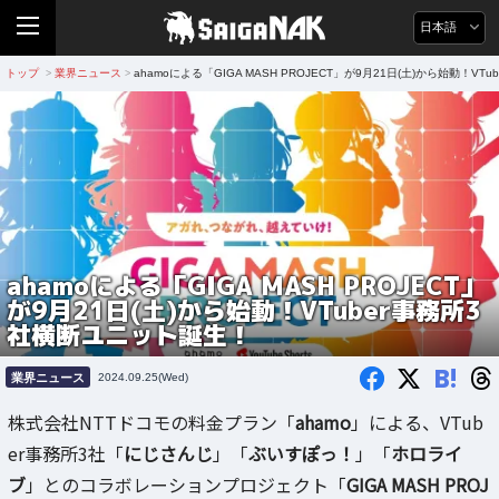
日本語
トップ
業界ニュース
ahamoによる「GIGA MASH PROJECT」が9月21日(土)から始動！V
>
>
ahamoによる「GIGA MASH PROJECT」
が9月21日(土)から始動！VTuber事務所3
社横断ユニット誕生！
B!
業界ニュース
2024.09.25(Wed)
株式会社NTTドコモの料金プラン「
ahamo
」による、VTub
er事務所3社「
にじさんじ
」「
ぶいすぽっ！
」「
ホロライ
ブ
」とのコラボレーションプロジェクト「
GIGA MASH PROJ