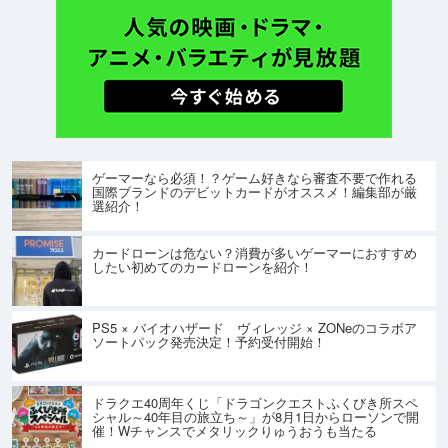
ゲーマーなら必須！？ゲーム好きなら審査不要で作れる
国際ブランドのデビットカードがオススメ！編集部が厳
選紹介！
カードローンは危ない？消費が多いゲーマーにおすすめ
したい初めてのカードローンを紹介！
PS5 × バイオハザード ヴィレッジ × ZONeのコラボア
ソートパック発売決定！予約受付開始！
ドラクエ40周年くじ「ドラゴンクエストふくびき所スペ
シャル～40年目の旅立ち～」が8月1日からローソンで開
催！Wチャンスでメタリックりゅうおうも当たる