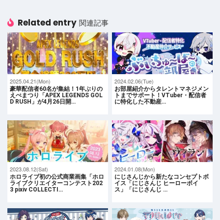
Related entry
関連記事
2025.04.21(Mon)
2024.02.06(Tue)
豪華配信者60名が集結！1年ぶりの
お部屋紹介からタレントマネジメン
えぺまつり「APEX LEGENDS GOL
トまでサポート！VTuber・配信者
D RUSH」が4月26日開…
に特化した不動産…
2023.08.12(Sat)
2024.01.08(Mon)
ホロライブ初の公式商業画集「ホロ
にじさんじから新たなコンセプトボ
ライブクリエイターコンテスト202
イス「にじさんじ ヒーローボイ
3 pixiv COLLECTI…
ス」「にじさんじ …