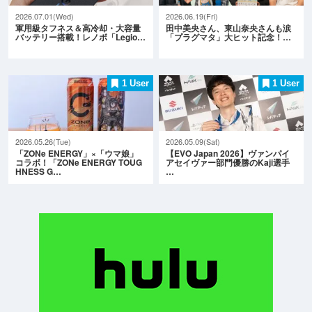
2026.07.01(Wed)
2026.06.19(Fri)
軍用級タフネス＆高冷却・大容量
田中美央さん、東山奈央さんも涙
バッテリー搭載！レノボ「Legio…
「プラグマタ」大ヒット記念！…
1 User
1 User
2026.05.26(Tue)
2026.05.09(Sat)
「ZONe ENERGY」×「ウマ娘」
【EVO Japan 2026】ヴァンパイ
コラボ！「ZONe ENERGY TOUG
アセイヴァー部門優勝のKaji選手
HNESS G…
…