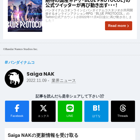
公式ツイッターが再び動き出す・・・！
バンダイナムコオンラインとバンダイナムコスタジオが共同開
発するオンラインアクションRPG「BLUE PROTOCOL」の
Twitter公式アカウントが2022年11月4日(金)に再び動き出しま
した！
Read more
©Bandai Namco Studios Inc.
バンダイナムコ
Saiga NAK
-
2022.11.09
業界ニュース
記事を読んだら是非シェアして下さい
B!
Facebook
エックス
LINE
はてな
Threads
Saiga NAKの更新情報を受け取る