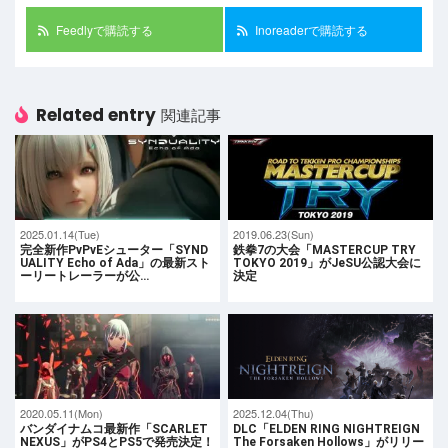
Feedlyで購読する
Inoreaderで購読する
Related entry
関連記事
2025.01.14(Tue)
2019.06.23(Sun)
完全新作PvPvEシューター「SYND
鉄拳7の大会「MASTERCUP TRY
UALITY Echo of Ada」の最新スト
TOKYO 2019」がJeSU公認大会に
ーリートレーラーが公…
決定
2020.05.11(Mon)
2025.12.04(Thu)
バンダイナムコ最新作「SCARLET
DLC「ELDEN RING NIGHTREIGN
NEXUS」がPS4とPS5で発売決定！
The Forsaken Hollows」がリリー