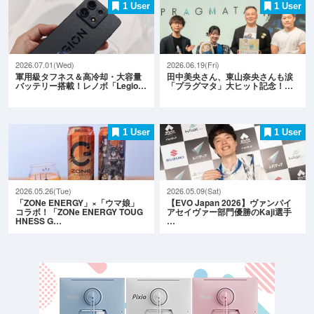
1 User
1 User
2026.07.01(Wed)
2026.06.19(Fri)
軍用級タフネス＆高冷却・大容量
田中美央さん、東山奈央さんも涙
バッテリー搭載！レノボ「Legio…
「プラグマタ」大ヒット記念！…
1 User
1 User
2026.05.26(Tue)
2026.05.09(Sat)
「ZONe ENERGY」×「ウマ娘」
【EVO Japan 2026】ヴァンパイ
コラボ！「ZONe ENERGY TOUG
アセイヴァー部門優勝のKaji選手
HNESS G…
…