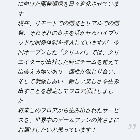
に向けた開発環境を日々進化させていま
す。
現在、リモートでの開発とリアルでの開
発、それぞれの良さを活かせるハイブリ
ッドな開発体制を導入していますが、今
回オープンした「クリエバ」では、クリ
エイターが出社した時にチームを超えて
出会える場であり、個性が混じり合い、
そして刺激しあい、新しい楽しさを生み
出すことを想定してフロア設計しまし
た。
将来このフロアから生み出されたサービ
スを、世界中のゲームファンの皆さまに
お届けしたいと思っています！