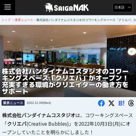
日本語
トップ
業界ニュース
株式会社バンダイナムコスタジオのコワーキングスペース「クリエバ」
>
>
株式会社バンダイナムコスタジオのコワー
キングスペース「クリエバ」がオープン！
充実すぎる環境がクリエイターの働き方を
サポート
B!
業界ニュース
2022.11.09(Wed)
株式会社バンダイナムコスタジオ
は、コワーキングスペース
「
クリエバ
(Creative Bubbles)」を2022年10月3日(月)にオ
ープンしていたことを明らかにしました！