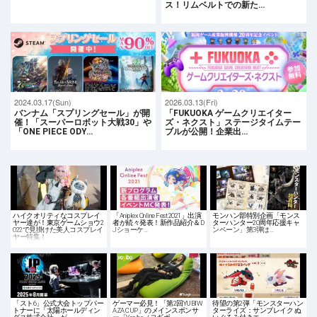
ス！リムベルトでの新た…
2024.03.17(Sun)
2026.03.13(Fri)
バンナム「スプリングセール」が開
「FUKUOKA ゲームクリエイター
催！「スーパーロボット大戦30」や
ズ・ネクスト」ステージタイムテー
「ONE PIECE ODY…
ブルが公開！企業出…
ハイクオリティなコスプレイ
「Aniplex Online Fest 2021」出演
モンハン部特別企画「モンス
ヤー達が！東京ゲームショウ2
者が続々発表！新作品紹介＆D
ターハンター20周年応援キャ
022で見掛けた美人コスプレイ
Jショーケ…
ンペーン」第3弾は…
ヤー特集！
「スト6」公式大会トップパー
ゲーマー必見！「第2回YUBIW
待望の第2弾「モンスターハン
トナーに「太陽ホールディン
AZA CUP」のメインスポンサ
ターライズ：サンブレイク ぬ