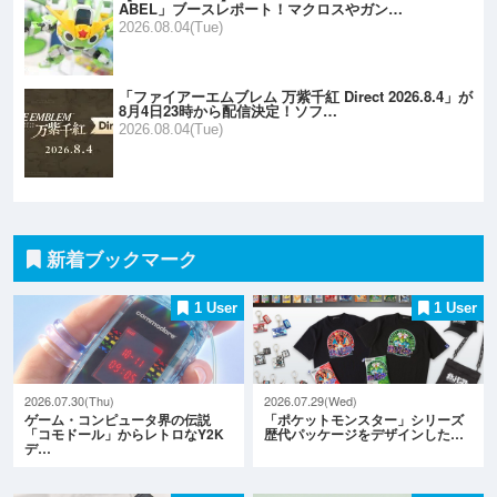
ABEL」ブースレポート！マクロスやガン…
2026.08.04(Tue)
「ファイアーエムブレム 万紫千紅 Direct 2026.8.4」が
8月4日23時から配信決定！ソフ…
2026.08.04(Tue)
新着ブックマーク
1 User
1 User
2026.07.30(Thu)
2026.07.29(Wed)
ゲーム・コンピュータ界の伝説
「ポケットモンスター」シリーズ
「コモドール」からレトロなY2K
歴代パッケージをデザインした…
デ…