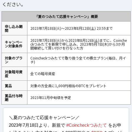
ください。
「夏のつみたて応援キャンペーン」概要
申し込み期
2023年7月18日(火)〜2023年8月12日(土) 23:59まで
間
2023年7月18日(火)から2023年8月12日(土)までに、Coinche
キャンペー
ckつみたてを新規で申し込み、2023年9月7日(木)から3か月
ン対象条件
間継続して買い付けを行なった方
対象のプラ
Coincheckつみたてで取り扱う全ての積立プラン(毎日、月イ
ン
チ)
対象暗号資
全ての暗号資産
産
賞品
対象の方全員に1,000円相当のBTCをプレゼント
賞品付与時
2023年11月中旬頃を予定
期
＼夏のつみたて応援キャンペーン／
2023年7月18日より、新規で
#Coincheckつみたて
をお申