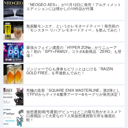
「NEOGEO AES+」が11月12日に発売！アルティメット
エディションには懐かしの10作品が付属
無炭酸モンエナ、というかレモネードティー！発売前の
「モンスター リハブ レモネードティー」を飲んでみた！
最強カフェイン濃度の「HYPER ZONe」がリニューア
ル！初の「SPY×FAMILY」コラボ&新商品「ZERO」も登
場！
ジンジャーで心も身体もピリッとはじける「RAIZIN
GOLD FREE」を早速飲んでみた！
究極の造形「SQUARE ENIX MASTERLINE」第2弾とし
てFFVIからティナ&魔導アーマー&モーグリが発売決定！
仮想通貨(暗号通貨)デビューはどこの取引所がオススメ？
口座開設って大変なの？人気仮想通貨取引所を徹底比
較！