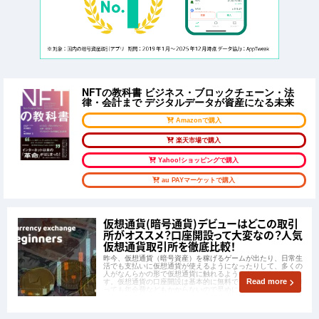
NFTの教科書 ビジネス・ブロックチェーン・法
律・会計まで デジタルデータが資産になる未来
Amazonで購入
楽天市場で購入
Yahoo!ショッピングで購入
au PAYマーケットで購入
仮想通貨(暗号通貨)デビューはどこの取引
所がオススメ？口座開設って大変なの？人気
仮想通貨取引所を徹底比較！
昨今、仮想通貨（暗号資産）を稼げるゲームが出たり、日常生
活でも支払いに仮想通貨が使えるようになったりして、多くの
人がなんらかの形で仮想通貨に触れるようになってきていま
す。仮想通貨の口座開設は基本的に無料でおこなえ、口座を作
Read more
っても年会費などもかからないので早めに作っておくのがおす
すめです。