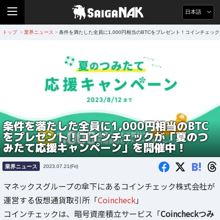
日本語
トップ
業界ニュース
条件を満たした全員に1,000円相当のBTCをプレゼント！コインチェ
>
>
条件を満たした全員に1,000円相当のBTC
をプレゼント！コインチェックが「夏のつ
みたて応援キャンペーン」を開催中！
B!
業界ニュース
2023.07.21(Fri)
マネックスグループの傘下にあるコインチェック株式会社が
運営する仮想通貨取引所「
Coincheck
」
コインチェックは、暗号資産積立サービス「
Coincheckつみ