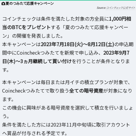
夏のつみたて応援キャンペーン
コインチェック公式サイト
コインチェックは条件を満たした対象の方全員に
1,000円相
当のBTCをプレゼント
する「夏のつみたて応援キャンペー
ン」の開催を発表しました。
本キャンペーンは
2023年7月18日(火)～8月12日(土)
の申込期
間中にCoincheckつみたてを新規で申し込み、
2023年9月7
日(木)～3ヵ月継続して買い付け
を行うことが条件となりま
す。
本キャンペーンは毎日または月イチの積立プランが対象で、
Coincheckつみたてで取り扱う
全ての暗号資産
が対象になり
ます。
この機会に興味がある暗号資産を選択して積立を行いましょ
う。
条件を満たした方には2023年11月中旬頃に取引アカウント
へ賞品が付与される予定です。