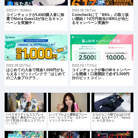
2023.01.16(Mon)
2024.06.18(Tue)
コインチェックがLAND購入者に抽
Coincheckにて「BRIL」の取り扱
選でMeta Quest2が当たるキャン
い開始！10万円相当のBRILが当た
ペーンを実施中！
るキャンペーン実施中
2022.09.22(Thu)
2022.03.17(Thu)
はじめての入金で現金1,000円がも
コインチェックが春のWキャンペー
らえる！ビットバンクで「はじめて
ンを開催！口座開設で必ず2,500円
のご入金プログラ…
分のビットコイン…
ハイクオリティなコスプレイ
レッドブルより夏限定フレー
だらだらごろ寝でもはだけず
ヤー達が！東京ゲームショウ2
バー「レッドブル・エナジー
にぬくもりキープ！「Bauhutt
022で見掛けた美人コスプレイ
ドリンク サマーエ…
e」から足元から…
ヤー特集！