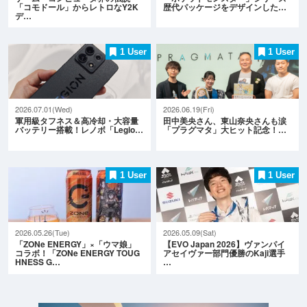
「コモドール」からレトロなY2K
歴代パッケージをデザインした…
デ…
1 User
1 User
2026.07.01(Wed)
2026.06.19(Fri)
軍用級タフネス＆高冷却・大容量
田中美央さん、東山奈央さんも涙
バッテリー搭載！レノボ「Legio…
「プラグマタ」大ヒット記念！…
1 User
1 User
2026.05.26(Tue)
2026.05.09(Sat)
「ZONe ENERGY」×「ウマ娘」
【EVO Japan 2026】ヴァンパイ
コラボ！「ZONe ENERGY TOUG
アセイヴァー部門優勝のKaji選手
HNESS G…
…